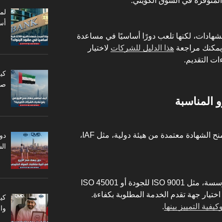
لمتوفرة في السوق الكويتي.
أس
شهادات، لكنها تلعب دورًا أساسيًا في مساعدة
ويمكنك مراجعة
هذا الدليل للشركات
لاختيار
ت التقديم.
كي
صا
و المناسبة
من الضروري التأكد أن الجهة التي تمنح الشهادة معتمدة من هيئة دولية، مثل IAF،
دو
ال
تختلف الشهادات بحسب طبيعة المؤسسة، مثل ISO 9001 للجودة أو ISO 45001
ختيار جهة تقدم الخدمة المطلوبة بكفاءة.
كي
يفية التمييز بينها
.
وا