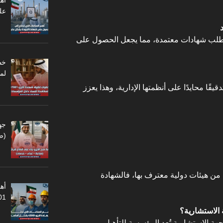
أه
عل
تتطلب شهادات معتمدة، مما يجعل الحصول على
لم
قًا محايدًا على أنظمتها الإدارية، وهذا يعزز
جه
(ص
 من هيئات دولية معترف بها، فالشهادة
أهم
45001
 الاستشارية؟
لجهة الاستشارية تُعد المؤسسة للتأهيل