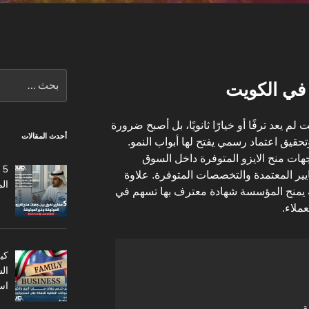
البحث
 في الكويت
عن:
م يعد ترفًا أو خيارًا ثانويًا، بل أصبح ضرورة
أحدث المقالات
حقيق اعتماد رسمي يفتح لها أبواب النمو.
هات منح الايزو المتوفرة داخل السوق
5
معايير المعتمدة والتخصصات المتوفرة. علاوة
ال
بة يمنح المؤسسة شهادة معترف بها تسهم في
ملاء.
كي
ال
اس
ة