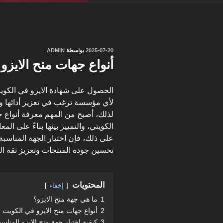
نُشر
2025-07-20
بواسطة
ADMIN
في
أنواع جهات منح الايزو
الحصول على شهادة الايزو في الكويت ل
لأي مؤسسة ترغب في تعزيز أدائها وت
لذلك، أصبح من المهم معرفة أنواع ج
الكويتي، والتمييز بينها بناءً على ال
على ذلك، فإن اختيار الجهة المناس
تحسين جودة المنتجات وتعزيز ثقة الع
المحتويات
إخفاء
1
ما هي جهة منح الايزو؟
2
أنواع جهات منح الايزو في الكويت
3
كيفية اختيار جهة منح الايزو المناسب