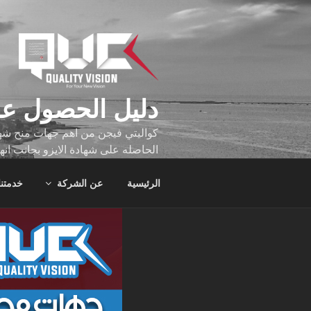
لتجاوز
لى
لمحتوى
دليل الحصول عل
كواليتي فيجن من اهم جهات منح شهاد
الحاصله على شهادة الايزو بجانب انه
تجاوز عدد ساعه عملهم الاف الساع
الرئيسية
عن الشركة
خدمتنا