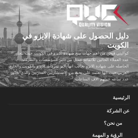
لتجاوز
لى
لمحتوى
دليل الحصول على شهادة الايزو في
الكويت
كواليتي فيجن من اهم جهات منح شهادة الايزو في الكويت حيث يتجاوز
عدد العملاء الحالين ثلاثمائة عميل من اكبر المؤسسات والشركات
الحاصله على شهادة الايزو بجانب انها اكبر شركات الايزو بالكويت والخليج
العربي حيث انها تعتمد على نخبة من الاستشاريين المدربين والذي تجاوز
عدد ساعه عملهم الاف الساعات
الرئيسية
عن الشركة
من نحن؟
الرؤية و المهمة