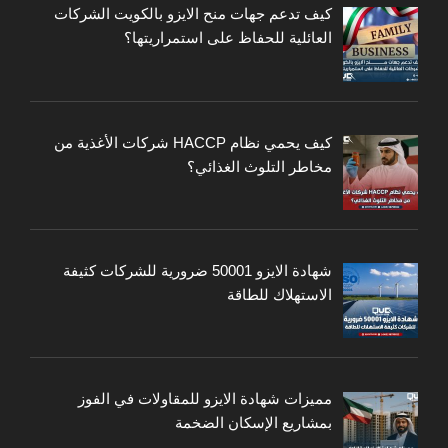
كيف تدعم جهات منح الايزو بالكويت الشركات
العائلية للحفاظ على استمراريتها؟
كيف يحمي نظام HACCP شركات الأغذية من
مخاطر التلوث الغذائي؟
شهادة الايزو 50001 ضرورية للشركات كثيفة
الاستهلاك للطاقة
مميزات شهادة الايزو للمقاولات في الفوز
بمشاريع الإسكان الضخمة