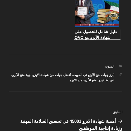
دليل شامل للحصول على
شهادة الأيزو مع QVC
الكويت
التصنيفات
المدونه
الوسوم
أبرز جهات منح الأيزو في الكويت
،
أفضل جهات منح شهادة الأيزو
،
جهة منح الأيزو
،
شهادة الايزو
،
منح الأيزو
،
منح الايزو
تصفّح
المقالة
السابق
المقالات
السابقة
أهمية شهادة الايزو 45001 في تحسين السلامة المهنية
وزيادة إنتاجية الموظفين