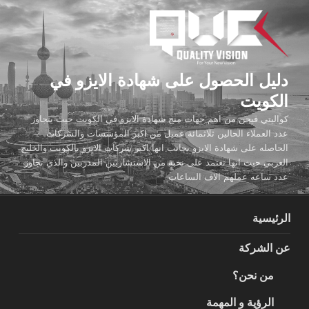
لتجاوز
لى
لمحتوى
دليل الحصول على شهادة الايزو في
الكويت
كواليتي فيجن من اهم جهات منح شهادة الايزو في الكويت حيث يتجاوز
عدد العملاء الحالين ثلاثمائة عميل من اكبر المؤسسات والشركات
الحاصله على شهادة الايزو بجانب انها اكبر شركات الايزو بالكويت والخليج
العربي حيث انها تعتمد على نخبة من الاستشاريين المدربين والذي تجاوز
عدد ساعه عملهم الاف الساعات
الرئيسية
عن الشركة
من نحن؟
الرؤية و المهمة