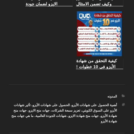
وكيف تضمن الامتثال
الايزو لضمان جودة
لأعلى معايير الجودة
الأعمال وتحقيق التميز
المؤسسي
كيفية التحقق من شهادة
الأيزو في 10 خطوات !
التصنيفات
المدونه
الوسوم
أهمية الحصول على شهادات الأيزو
،
الحصول على شهادات الأيزو
،
تأثير شهادات
الأيزو على السوق الكويتي
،
تعزيز سمعة الشركات
،
جهات منح الايزو
،
جهات منح
شهادة الأيزو
،
جهات منح شهادة الايزو
،
شهادات الجودة العالمية
،
ما هي جهات منح
شهادة الأيزو