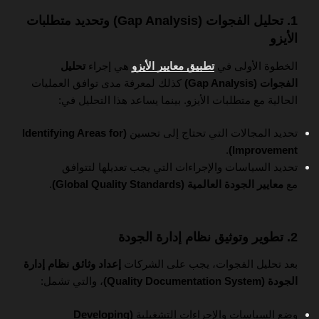
1. تحليل الفجوات (Gap Analysis) وتحديد متطلبات
الأيزو
الخطوة الأولى في
تطبيق معايير الأيزو
هي إجراء
تحليل
الفجوات (Gap Analysis)
كذلك لمعرفة مدى توافق العمليات
الحالية مع متطلبات الأيزو. بينما يساعد هذا التحليل في:
تحديد المجالات التي تحتاج إلى تحسين
(Identifying Areas for
.
Improvement)
تحديد السياسات والإجراءات التي يجب تعديلها لتتوافق
مع
معايير الجودة العالمية (Global Quality Standards)
.
2. تطوير وتوثيق نظام إدارة الجودة
بعد تحليل الفجوات، يجب على الشركات
إعداد وثائق نظام إدارة
الجودة (Quality Documentation System)
، والتي تشمل:
وضع السياسات والإجراءات التشغيلية
(Developing