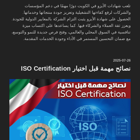
تلعب شهادات الأيزو في الكويت دورًا مهمًا في دعم المؤسسات
والشركات لرفع كفاءتها التشغيلية وتعزيز جودة منتجاتها وخدماتها.
الحصول على شهادة الأيزو يثبت التزام الشركة بالمعايير الدولية للجودة.
ويعزز ثقة العملاء والشركاء فيها. كما يساعدها على اكتساب ميزة
تنافسية في السوق المحلي والعالمي، وفتح فرص جديدة للنمو والتوسع،
مع ضمان التحسين المستمر في الأداء وجودة الخدمات المقدمة.
نُشر
2025-07-26
في
نصائح مهمة قبل اختيار ISO Certification