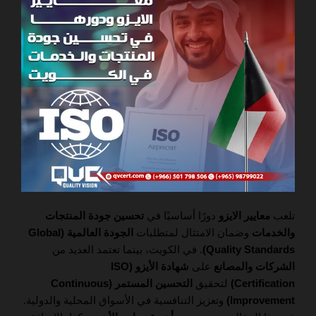
تلعب
معايير الايزو
دورًا أساسيًا في
تحسين جودة المنتجات
والخدمات
وضمان الامتثال لمتطلبات
الجودة العالمية (Global
Quality Standards)
. في الكويت، بينما تعتمد العديد من
الشركات والمصانع
على
شهادة الأيزو (ISO
Certification)
لتحقيق
التحسين المستمر (Continuous
Improvement)
وتعزيز التنافسية في الأسواق المحلية والدولية.