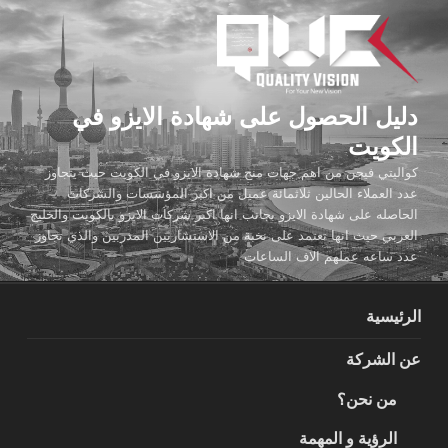
لتجاوز
لى
لمحتوى
دليل الحصول على شهادة الايزو في
الكويت
كواليتي فيجن من اهم جهات منح شهادة الايزو في الكويت حيث يتجاوز
عدد العملاء الحالين ثلاثمائة عميل من اكبر المؤسسات والشركات
الحاصله على شهادة الايزو بجانب انها اكبر شركات الايزو بالكويت والخليج
العربي حيث انها تعتمد على نخبة من الاستشاريين المدربين والذي تجاوز
عدد ساعه عملهم الاف الساعات
الرئيسية
عن الشركة
من نحن؟
الرؤية و المهمة