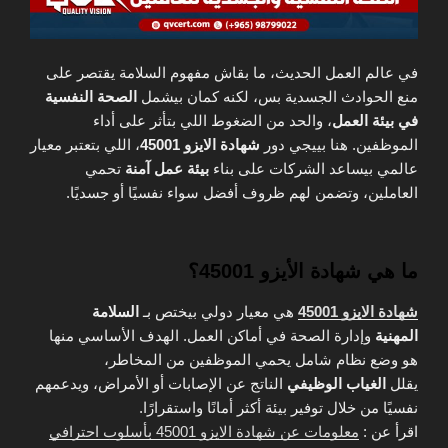
في عالم العمل الحديث، ما بقاش مفهوم السلامة يقتصر على
منع الحوادث الجسدية بس، لكنه كمان بيشمل
الصحة النفسية
في بيئة العمل
، والحد من الضغوط اللي بتأثر على أداء
الموظفين. هنا بييجي دور
شهادة الايزو 45001
، اللي بتعتبر معيار
عالمي بيساعد الشركات على بناء
بيئة عمل آمنة
تحمي
العاملين، وتضمن لهم ظروف أفضل سواء نفسيًا أو جسديًا.
ما هي شهادة الأيزو 45001؟
شهادة الايزو 45001
هي معيار دولي بيختص بـ
السلامة
المهنية
وإدارة الصحة في أماكن العمل. الهدف الأساسي منها
هو وضع نظام شامل يحمي الموظفين من المخاطر،
يقلل
الغياب الوظيفي
الناتج عن الإصابات أو الأمراض، ويدعمهم
نفسيًا من خلال توفير بيئة أكثر أمانًا واستقرارًا.
اقرأ عن :
معلومات عن شهادة الايزو 45001 بأسلوب احترافي