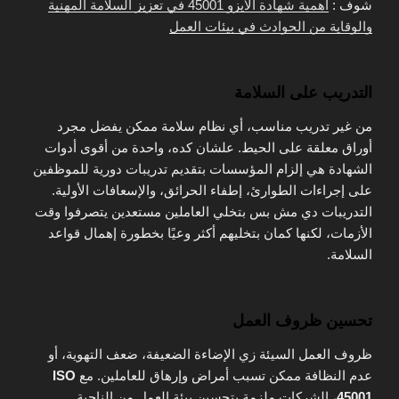
شوف :
أهمية شهادة الأيزو 45001 في تعزيز السلامة المهنية
والوقاية من الحوادث في بيئات العمل
التدريب على السلامة
من غير تدريب مناسب، أي نظام سلامة ممكن يفضل مجرد
أوراق معلقة على الحيط. علشان كده، واحدة من أقوى أدوات
الشهادة هي إلزام المؤسسات بتقديم تدريبات دورية للموظفين
على إجراءات الطوارئ، إطفاء الحرائق، والإسعافات الأولية.
التدريبات دي مش بس بتخلي العاملين مستعدين يتصرفوا وقت
الأزمات، لكنها كمان بتخليهم أكثر وعيًا بخطورة إهمال قواعد
السلامة.
تحسين ظروف العمل
ظروف العمل السيئة زي الإضاءة الضعيفة، ضعف التهوية، أو
عدم النظافة ممكن تسبب أمراض وإرهاق للعاملين. مع
ISO
45001
، الشركات ملزمة بتحسين بيئة العمل من الناحية