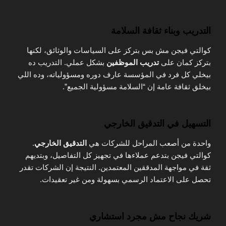
التدريب وبناء ثقافة السلامة
كوالتي فيجن مش بس بتركز على السياسات والوثائق، لكنها
بتركز كمان على
تدريب الموظفين
بشكل عملي. التدريب ده
بيخلي كل فرد في المؤسسة عارف دوره ومسؤولياته، وده اللي
بيخلق ثقافة عامة إن “السلامة مسؤولية الجميع”.
التسهيل في التدقيق الخارجي
واحدة من أصعب المراحل للشركات هي
التدقيق الخارجي
.
كوالتي فيجن بتدعم عملاءها في تجهيز كل التفاصيل، وبتديهم
ثقة في مواجهة المدققين المعتمدين. النتيجة إن الشركات تقدر
تحصل على الاعتماد الرسمي بسهولة ومن غير تعقيدات.
شريك نجاح مش مجرد استشاري