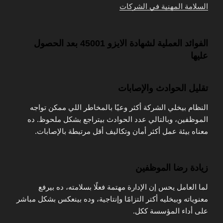
السلامة المهنية في الشركات
الفوائد العملية لشهادة الايزو 45001 بعد الحصول
عليها
تقليل الحوادث والإصابات
النظام بيخلي الشركة أكثر وعيًا بالمخاطر اللي ممكن تواجه
الموظفين، وبالتالي عدد الحوادث بيتراجع بشكل ملحوظ. ده
معناه بيئة عمل أكثر أمان وتكاليف أقل مرتبطة بالإصابات.
زيادة رضا الموظفين
لما العامل يحس إن الإدارة مهتمة فعلًا بسلامته، ده بيرفع
معنوياته وبيخليه أكتر التزامًا وإنتاجية، وده بينعكس بشكل مباشر
على أداء المؤسسة ككل.