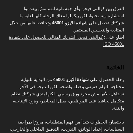
الفرق بين كوالتي فيجن وأي جهة تانية إنهم مش بيقدموا
استشارة وينسحبوا، لكن بيكملوا معاك الرحلة كلها لغاية ما
شركتك تحصل على
شهادة الايزو 45001
وتحافظ عليها من خلال
المتابعة والتحسين المستمر.
اطلع على :
كواليتي فيجن الشريك المثالي للحصول على شهادة
ISO 45001
الخاتمة
رحلة الحصول على
شهادة الايزو 45001
من البداية للنهاية
محتاجة التزام حقيقي وخطة واضحة. لكن النتيجة في الآخر
تستاهل، لأنها مش مجرد ورق رسمي، لكنها بتدي شركتك نظام
متكامل يحافظ على الموظفين، يقلل المخاطر، ويزود الإنتاجية
والثقة.
باختصار، الخطوات بتبدأ من فهم المتطلبات، مرورًا بمراجعة
السياسات، إعداد الوثائق، التدريب، التدقيق الداخلي والخارجي،