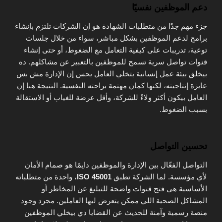
دعم الموظفين نفسيًا
جزء مهم جدًا من متطلبات الشهادة هو إن الشركات تلتزم بإنشاء
برامج لدعم الموظفين بشكل مباشر، سواء من خلال جلسات
توعية، تدريبات على كيفية التعامل مع الضغوط، أو حتى إنشاء
قنوات تواصل سرية تسمح للموظفين بالتعبير عن مشاكلهم. ده
بيخلق بيئة عمل إنسانية بتخلي العامل يحس إن الإدارة مش بس
عايزة إنتاجيته، لكنها كمان مهتمة براحته النفسية. النتيجة هنا إن
العامل بيكون أكثر ولاءً للشركة، وأقل عرضة للغياب أو الاستقالة
بسبب الضغوط.
تحسين التواصل
التواصل الفعّال بين الإدارة والموظفين دايمًا هو صمام الأمان
لأي مؤسسة. لما الشركة تطبق
ISO 45001
، واحدة من متطلباته
الأساسية هي فتح قنوات واضحة للتبليغ عن المخاطر أو
المشاكل الصحية اللي ممكن يتعرض ليها العاملين. مجرد وجود
منصة رسمية وآمنة للحديث عن القضايا دي بيخلي الموظفين