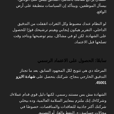
بيسأل الموظفين، وبيتأكد إن السياسات متطبقة على أرض
الواقع.
لو النظام عندك مضبوط وكل الثغرات اتقفلت من التدقيق
الداخلي، التقرير هيكون إيجابي وهيتم ترشيحك فورًا للحصول
على الشهادة. لكن لو في مشاكل، بيتم توضيحها وبتاخد وقت
تصلحها قبل الاعتماد.
سابعًا: الحصول على الاعتماد الرسمي
المرحلة دي هي تتويج لكل المجهود السابق. بعد ما تجتاز
التدقيق الخارجي بنجاح، شركتك بتحصل على
شهادة الايزو
.
45001
الشهادة مش بس مستند رسمي، لكنها دليل قوي قدام عملاءك
وشركاءك إنك ملتزم بمعايير السلامة العالمية. وده بيخلي
شركتك أكتر جاذبية للتعاقدات والمناقصات، خصوصًا في
مجالات حساسة زي النفط والغاز أو التصنيع.