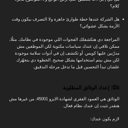
كلام؟
هل الشركة عندها خطة طوارئ جاهزة ولا التصرف بيكون وقت
الأزمة بشكل عشوائي؟
المراجعة دي هتكشفلك الفجوات اللي موجودة في نظامك. مثلًا،
ممكن تلاقي إن عندك سياسات مكتوبة لكن الموظفين مش
مدرّبين عليها كويس. أو تكتشف إن في أدوات سلامة موجودة
لكن مش بيتم استخدامها بشكل صحيح. الخطوة دي بتجهّزك
علشان تبدأ التحسين قبل ما تدخل مرحلة التدقيق.
ثالثًا: إعداد الوثائق المطلوبة
الوثائق هي العمود الفقري لشهادة الايزو 45001. من غيرها مش
هتقدر تثبت إن عندك نظام فعال.
لازم يكون عندك: