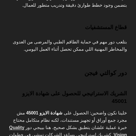
بتضمن وجود خطط طوارئ دقيقة وتدريب متطور للعمال.
قطاع المستشفيات
بتلعب دور مهم في حماية الطاقم الطبي والمرضى من العدوى
والمخاطر المهنية اللي ممكن تحصل أثناء العمل اليومي.
دور كوالتي فيجن
الشريك الاستراتيجي للحصول على شهادة الايزو
45001
خلينا نكون واضحين: الحصول على
شهادة الايزو 45001
مش
مجرد جمع أوراق أو تجهيز مستندات، لكنه نظام متكامل محتاج
خبرة عملية علشان يتطبق بشكل صحيح. هنا بييجي دور
Quality
Vision
كشريك استراتيجي يساعد الشركات تمشي في خطوات