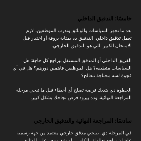
خامسًا: التدقيق الداخلي
بعد ما تجهز السياسات والوثائق وتدرب الموظفين، لازم
تعمل
تدقيق داخلي
. التدقيق ده بمثابة بروفة أو اختبار قبل
الامتحان الكبير اللي هو التدقيق الخارجي.
الفريق الداخلي أو المدقق المستقل بيراجع كل حاجة: هل
السياسات متطبقة؟ هل الموظفين فاهمين دورهم؟ هل في أي
فجوة لسه محتاجة تتعالج؟
الخطوة دي بتديك فرصة تصلح أي أخطاء قبل ما تيجي مرحلة
المراجعة النهائية. وده بيزود فرص نجاحك بشكل كبير.
سادسًا: المراجعة النهائية والتدقيق الخارجي
في المرحلة دي، بييجي مدقق خارجي معتمد من جهة رسمية
علشان يراجع نظامك بالكامل. المدقق بيبص على الوثائق،