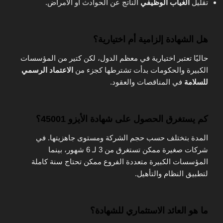
تقليل
الغياب الوظيفي
الناتج عن الحوادث أو الأمراض.
هل الشهادة إلزامية أم اختيارية؟
حاليًا تعتبر اختيارية في معظم الدول، لكن كتير من المؤسسات
الكبيرة والحكومات بدأت تشترطها كجزء من
الاعتماد الرسمي
للسلامة
في المناقصات والعقود.
كم يستغرق الحصول على شهادة الأيزو 45001؟
المدة بتختلف حسب حجم الشركة ومستوى جاهزيتها. في
شركات صغيرة ممكن تستغرق من 3 لـ 6 شهور، بينما
المؤسسات الكبيرة متعددة الفروع ممكن تحتاج سنة كاملة
لتطبيق النظام والتأهيل.
ما هو العائد الاستثماري للشهادة؟