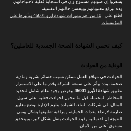
يشعروا إن صوتهم مسموع وإن في استجابة فعلية لاحتياجاتهم،
وده بيرفع معنوياتهم وبيحسن حالتهم النفسية.
اطلع على :
10 من أهم مميزات شهادة ايزو 45001 وتأثيرها على
المؤسسات
كيف تحمي الشهادة الصحة الجسدية للعاملين؟
الوقاية من الحوادث
الحوادث في مواقع العمل ممكن تسبب خسائر بشرية ومادية
ضخمة، وده بيأثر على سمعة الشركة وقدرتها على الاستمرار.
تطبيق
شهادة الأيزو 45001
بيفرض وجود نظام شامل لتحديد
المخاطر المحتملة قبل ما تتحول لحوادث فعلية. على سبيل
المثال: في شركات البناء، الشهادة بتلزم الإدارة بوضع معايير
صارمة لارتداء معدات الحماية، ومراقبة تطبيقها بشكل يومي.
النتيجة إن احتمالية وقوع الحوادث بتقل بشكل كبير، وبيتحقق
مستوى أعلى من الأمان.