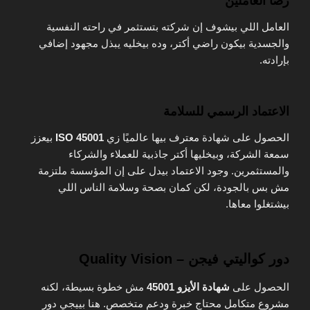
رضا العاملين
العامل اللي بيشوف إن شركته بتستثمر في راحته النفسية
والجسدية بيكون راضي أكتر، وده بيخليه يبذل مجهود إضافي
بإرادته.
الاعتماد الرسمي للسلامة
الحصول على شهادة معترف بيها عالميًا زي
ISO 45001
بيعزز
سمعة الشركة، وبيخليها أكتر جاذبية للعملاء والشركاء
والمستثمرين. وجود الاعتماد بيدل على إن المؤسسة ملتزمة
مش بس بالجودة، لكن كمان بصحة وسلامة الناس اللي
بيشتغلوا معاها.
دور كواليتي فيجن – Quality Vision
الحصول على
شهادة الأيزو 45001
مش خطوة بسيطة، لكنه
مشروع متكامل محتاج خبرة ودعم متخصص. هنا بييجي دور