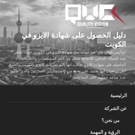
لتجاوز
لى
لمحتوى
دليل الحصول على شهادة الايزو في
الكويت
كواليتي فيجن من اهم جهات منح شهادة الايزو في الكويت حيث يتجاوز
عدد العملاء الحالين ثلاثمائة عميل من اكبر المؤسسات والشركات
الحاصله على شهادة الايزو بجانب انها اكبر شركات الايزو بالكويت والخليج
العربي حيث انها تعتمد على نخبة من الاستشاريين المدربين والذي تجاوز
عدد ساعه عملهم الاف الساعات
الرئيسية
عن الشركة
من نحن؟
الرؤية و المهمة