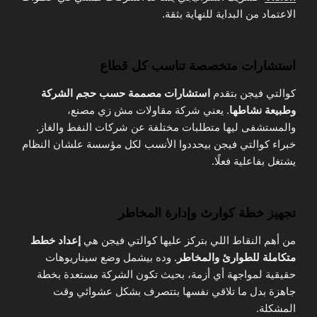
الاعتماد من البداية للنهاية بثقة.
استشارات متخصصة تناسب كل قطاع
كوالتي فيجن بتقدم
استشارات مصممة حسب حجم الشركة
وطبيعة نشاطها
. يعني شركة مقاولات مش زي مصنع،
والمستشفى ليها متطلبات مختلفة عن شركات النفط والغاز.
خبراء كوالتي فيجن بيحددوا الأنسب لكل مؤسسة علشان النظام
يشتغل بفاعلية فعلًا.
تجهيز خطة كوارث وإدارة المخاطر
من أهم النقاط اللي بتركز عليها كوالتي فيجن هي
إعداد خطط
متكاملة للطوارئ والمخاطر
. وده بيشمل وضع سيناريوهات
حقيقية لمواجهة أي أزمة، بحيث تكون الشركة مستعدة بخطة
جاهزة بدل ما تلاقي نفسها بتتصرف بشكل عشوائي وقت
المشكلة.