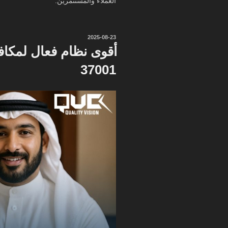
العملاء والمستثمرين.
نُشر
2025-08-23
في
أقوى نظام فعال لمكافح
37001