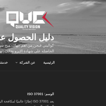
لتجاوز
لى
لمحتوى
دليل الحصول عل
كواليتي فيجن من اهم جهات منح شهاد
الحاصله على شهادة الايزو بجانب انه
تجاوز عدد ساعه عملهم الاف الساع
الرئيسية
عن الشركة
خدمتنا
الوسم:
ISO 37001
يعد ISO 37001 إطارًا عال