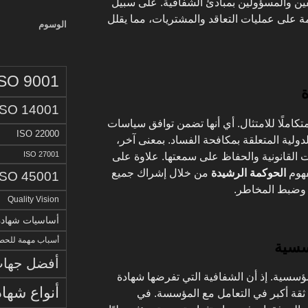
ين والمسؤولين بمبادئ الشفافية. على سبيل
 على عمليات التعاقد والمشتريات، مما يقلل
الوسوم
ISO 9001
ة
ISO 14001
تكاملًا للامتثال. أي أنها تضمن توافق سياسات
ISO 22000
ولية المتعلقة بمكافحة الفساد. بمعنى آخر،
ISO 27001
 القانونية والحفاظ على سمعتها. علاوة على
فهوم
الحوكمة الرشيدة
من خلال إشراك جميع
ISO 45001
ء وضبط المخاطر.
Quality Vision
أساسيات شهادة الا
أسباب مهمة للحصو
ؤسسية
أفضل جهات 
لمؤسسية. إذ أن الشفافية التي تفرضها شهادة
أنواع شهاد
والشركاء ثقة أكبر في التعامل مع المؤسسة. في