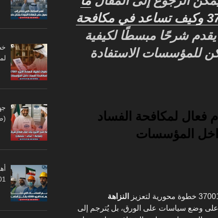
يمكن الرجوع إلى المقال
ما
هي شهادة الايزو 37001 وكيف تساعد في مكافحة
قدم شرحًا مبسطًا لكيفية
ن للمؤسسات الاستفادة
لم
جه
م فعال لمكافحة الفساد
(ص
أهم
45001
النزاهة
ر على وضع سياسات على الورق، بل يُترجم إلى