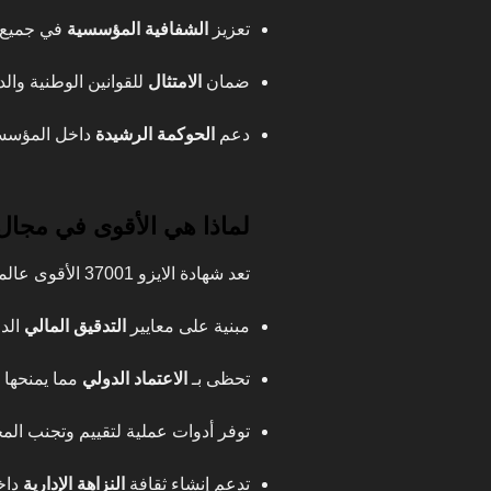
تعزيز
الشفافية المؤسسية
في جميع ا
ضمان
الامتثال
للقوانين الوطنية والد
دعم
الحوكمة الرشيدة
داخل المؤسس
لماذا هي الأقوى في مجال
تعد شهادة الايزو 37001 الأقوى عالميًا لأنها:
مبنية على معايير
التدقيق المالي
الدق
تحظى بـ
الاعتماد الدولي
مما يمنحها 
توفر أدوات عملية لتقييم وتجنب الم
تدعم إنشاء ثقافة
النزاهة الإدارية
داخ