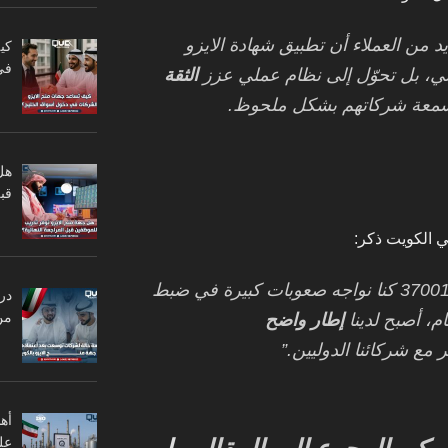
د من العملاء أن تطبيق شهادة الايزو
كي
في
الثقة
معة شركاتهم بشكل ملحوظ.
هل
قبل
 الكويت ذكر:
“قبل حصولنا على شهادة الايزو 37001 كنا نواجه صعوبات كبيرة في ضبط
در
من
ام، أصبح لدينا
إطار واضح
 مع شركائنا الدوليين.”
أه
عل