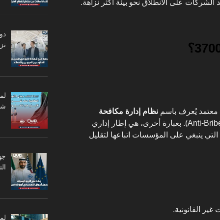
الشركات على الانطلاق نحو بيئة أكثر نزاهة.
دو
نزا
لم
شر
نظام إدارة مكافحة
(Anti-Bribery Management System). بعبارة أخرى، هي إطار إداري
التي ينبغي على المؤسسات اتباعها لتقليل
جه
ال
ير القانونية.