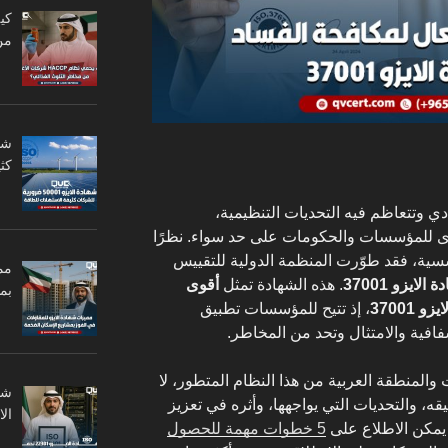
من
كثي
ي وتتعاظم فيه التحديات التنظيمية،
 للمؤسسات والحكومات على حد سواء. نظرًا
سية، فقد طوّرت المنظمة الدولية للتقييس
مم
 الايزو 37001
. هذه الشهادة تمثل
أقوى
بم
37001
، إذ تتيح للمؤسسات تطبيق
فية والامتثال وتحد من المخاطر.
لمنطقة العربية من هذا النظام المتطور، لا
ه، والتحديات التي يواجهها، وأثره في تعزيز
ال
 يمكن الاطلاع على
5 خطوات مهمة للحصول