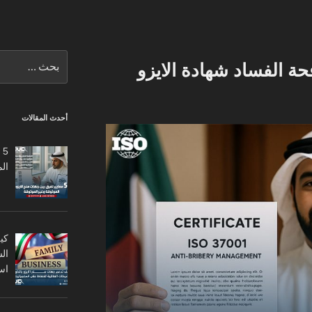
البحث
ة الفساد شهادة الايزو
عن:
أحدث المقالات
5
ال
كي
ال
اس