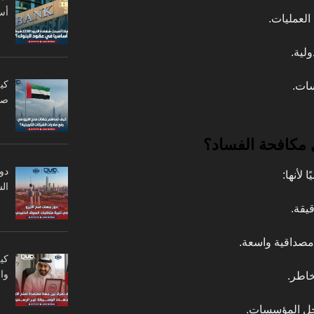
أس
لعمليات.
ولية.
كي
ات.
صا
 مكافحة الفساد؟
دو
ال
يقة.
مصداقية واسعة.
كي
وا
خاطر.
ل المؤسسات.