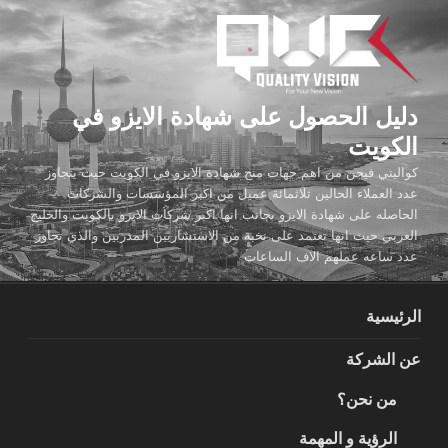
لتجاوز
لى
لمحتوى
دليل الحصول على شهادة الايزو في
الكويت
كواليتي فيجن من اهم جهات منح شهادة الايزو في الكويت حيث يتجاوز
عدد العملاء الحالين ثلاثمائة عميل من اكبر المؤسسات والشركات
الحاصله على شهادة الايزو بجانب انها اكبر شركات الايزو بالكويت والخليج
العربي حيث انها تعتمد على نخبة من الاستشاريين المدربين والذي تجاوز
عدد ساعه عملهم الاف الساعات
الرئيسية
عن الشركة
من نحن؟
الرؤية و المهمة