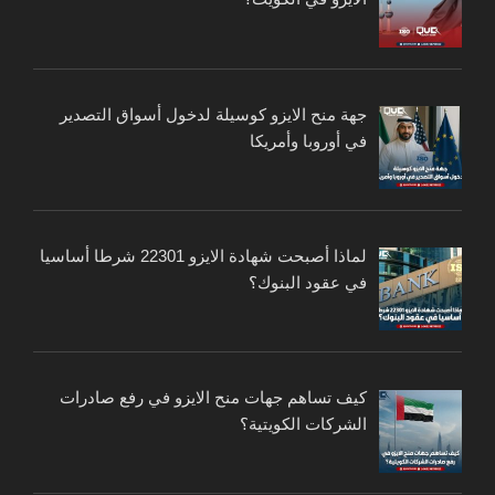
جهة منح الايزو كوسيلة لدخول أسواق التصدير
في أوروبا وأمريكا
لماذا أصبحت شهادة الايزو 22301 شرطا أساسيا
في عقود البنوك؟
كيف تساهم جهات منح الايزو في رفع صادرات
الشركات الكويتية؟