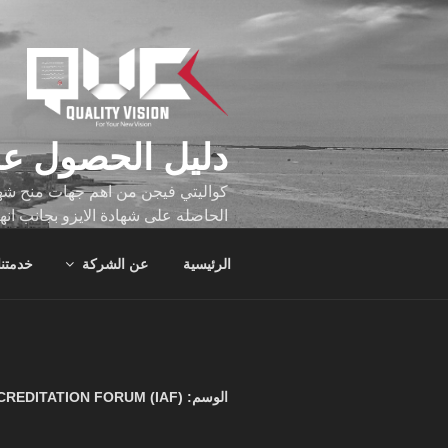
لتجاوز
لى
لمحتوى
دليل الحصول عل
كواليتي فيجن من اهم جهات منح شهاد
الحاصله على شهادة الايزو بجانب انه
تجاوز عدد ساعه عملهم الاف الساع
الرئيسية
عن الشركة
خدمتنا
الوسم:
REDITATION FORUM (IAF):