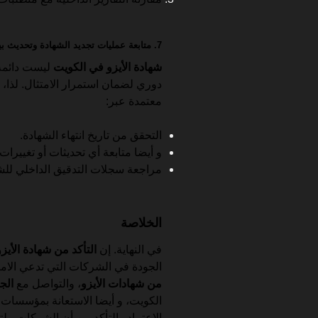
7. متابعة عمليات تجديد الشهادة وتحديث بيانات الاعتماد
شهادة الأيزو في الكويت
ليست دائمة،
دوري لضمان استمرار الامتثال. لذا، ي
معتمدة عبر:
التحقق من تاريخ انتهاء الشهادة.
و أيضا متابعة أي تحديثات أو تغييرات
مراجعة سجلات التدقيق الداخلي للش
الخلاصة
في النهاية. إن
التأكد من شهادة الأيزو
الجودة في الشركات التي تدعي الامتث
من شهادات الأيزو
، والتواصل مع
الج
الكويت، و أيضا الاستعانة بمؤسسات
الاعتماد والتأكد من أن الشركات ملتز