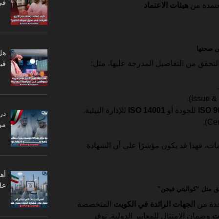
في
معتمدة من
هيئات الاعتماد
هل
تحقق من التفاصيل المدرجة عليها، مثل:
قبل
ISO 9
للجودة أو
ISO 14001
للإدارة البيئية.
در
من
ت، فهذا قد يكون مؤشرًا على أن الشهادة
أه
عل
دة من
الجهات الرائدة في الكويت
المتخصصة
ت
وضمان الامتثال للمعايير الدولية. توفر