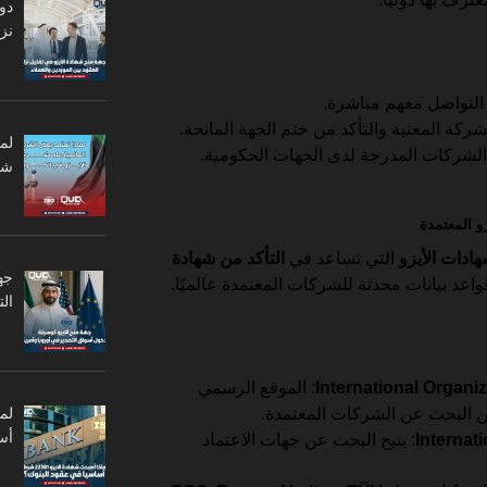
دو
نزا
و التواصل معهم مباشرة.
كة المعنية والتأكد من ختم الجهة المانحة.
لم
 الشركات المدرجة لدى الجهات الحكومية.
شر
ادات الأيزو
التي تساعد في
التأكد من شهادة
جه
اعد بيانات محدثة للشركات المعتمدة عالميًا.
ال
International Organiz
: الموقع الرسمي
ن البحث عن الشركات المعتمدة.
أس
Internat
: يتيح البحث عن جهات الاعتماد