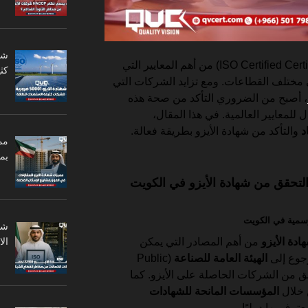
(ISO Certified Certificates) من أهم المعايير التي
كثي
مختلف القطاعات. ومع تزايد الشركات التي
، أصبح من الضروري التأكد من صحة هذه
للمعايير العالمية. في هذا المقال،
د
والتأكد من شهادة الأيزو بطريقة فعالة.
مم
بم
التحقق من شهادة الأيزو في الكويت
دة الأيزو
من أهم المصادر التي يمكن
ال
رجوع إلى
الهيئة العامة للصناعة
(Public
Authority for Indu) للتحقق من الشركات الحاصلة على الأيزو. كما
 خلال
المؤسسات المانحة للشهادات