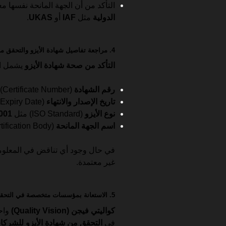
التأكد من أن الجهة المانحة نفسها 
الدولية
مثل
IAF
أو
UKAS
.
4. مراجعة تفاصيل شهادة الأيزو والتحقق من صحتها
التأكد من صحة شهادة الأيزو
يشمل ال
رقم الشهادة
(Certificate Number).
تاريخ الإصدار والانتهاء
(Issue & Expiry Date).
نوع الأيزو
(ISO Standard) مثل
001
اسم الجهة المانحة
(Certification Body).
في حال وجود أي تناقض في المعلوما
غير معتمدة.
5. الاستعانة بمؤسسات متخصصة في التحقق مثل “كواليتي فيجن”
كواليتي فيجن (Quality Vision)
واح
في
التحقق من شهادة الأيزو للشركا