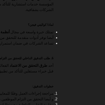
المؤسسة خدمات استشارية للتأكد من 
الشركات بشفافية.
لماذا كواليتي فيجن؟
تمتلك خبرة واسعة في مجال
أنظمة ا
أيضا توفر أدوات متقدمة للتحقق من 
تساعد الشركات في ضمان استمرار الا
6. طلب التدقيق الداخلي للتحقق من التزام الشركة بمعايير الأيزو
أحد
طرق التحقق من الاعتماد
الفعال
قبل خبراء مستقلين للتأكد من تطبيق 
خطوات التدقيق:
مراجعة إجراءات العمل وفقًا للمعايي
و أيضا التحقق من التزام الموظفين ب
مقارنة التقارير الداخلية مع متطلبات 