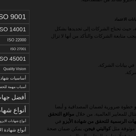
ISO 9001
 حيث تحتاج الشركات إلى تجديدها بشكل
ISO 14001
جب متابعة الشركات والتأكد من أنها لا تزال
ISO 22000
ISO 27001
ISO 45001
 في بيانات الشركة.
Quality Vision
ركة.
أساسيات شهادة الا
أسباب مهمة للحصو
أفضل جهات 
خطوة ضرورية لضمان المصداقية و أيضا
أنواع شهاد
ال للمعايير العالمية. من خلال
مواقع التحقق
هات الرسمية للتحقق من شهادة الأيزو
في
أنواع شهادات الايزو
 موثوقة مثل
كواليتي فيجن
، يمكن ضمان صحة
أنواع شهادة ال
مة فعلًا بتطبيق المعايير المطلوبة.