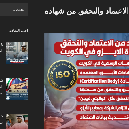
البحث
الاعتماد والتحقق من شهادة
عن:
أحدث المقالات
5
ال
كي
ال
اس
من