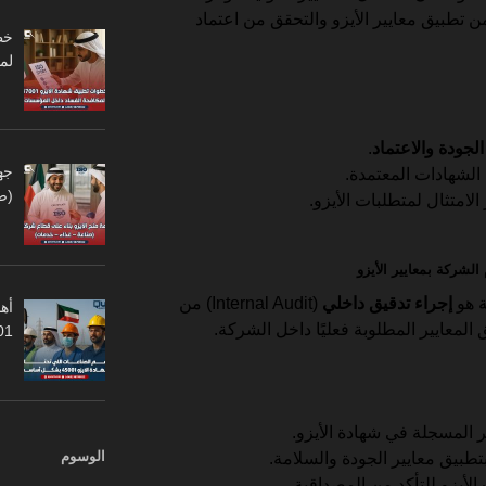
تطبيق معايير الأيزو والتحقق من اعتماد
لم
لجودة والاعتماد
.
جه
الشهادات المعتمدة.
(ص
متثال لمتطلبات الأيزو.
ة هو
إجراء تدقيق داخلي
(Internal Audit) من
أهم
المعايير المطلوبة فعليًا داخل الشركة.
45001
ر المسجلة في شهادة الأيزو.
الوسوم
تطبيق معايير الجودة والسلامة.
الأيزو للتأكد من المصداقية.