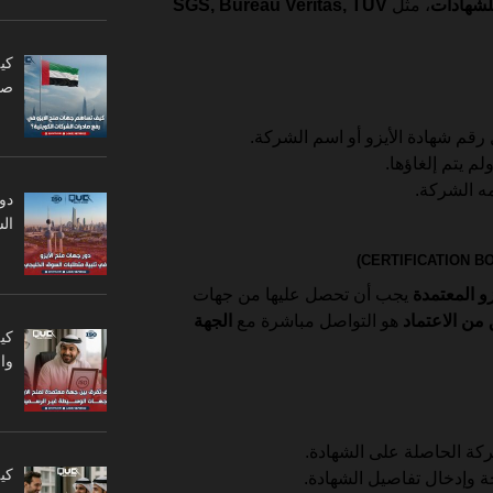
للشهادات
، مثل
SGS, Bureau Veritas, TÜV
كي
صا
رقم شهادة الأيزو أو اسم الشركة.
لم يتم إلغاؤها.
ه الشركة.
دو
ال
و المعتمدة
يجب أن تحصل عليها من جهات
من الاعتماد
هو التواصل مباشرة مع
الجهة
كي
وا
كة الحاصلة على الشهادة.
كي
حة وإدخال تفاصيل الشهادة.