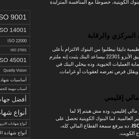
لبنوك الكويتية، خصوصًا مع المنافسة المتزايدة
ISO 9001
ISO 14001
 المركزي والرقابة
ISO 22000
مية دايمًا بيطلبوا من البنوك الالتزام بأعلى
ISO 27001
معايير الحوكمة وإدارة المخاطر. تطبيق الأيزو 22301 بيساعد البنك يثبت إنه ملتزم
ISO 45001
ة العمليات الحيوية. وده بيخلي البنك في
Quality Vision
ويقلل فرص تعرضه لعقوبات أو غرامات.
أساسيات شهادة الا
أسباب مهمة للحصو
مالي إقليمي
أفضل جهات 
الي إقليمي، وده مش هيتم إلا لما
أنواع شهاد
ير العالمية. لما البنوك الكويتية تحصل على
أنواع شهادات الايزو
IS
، ده بيرفع سمعة القطاع المالي كله،
أنواع شهادة ال
 الكويت.