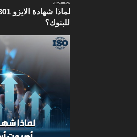
نُشر
2025-08-26
في
للبنوك؟