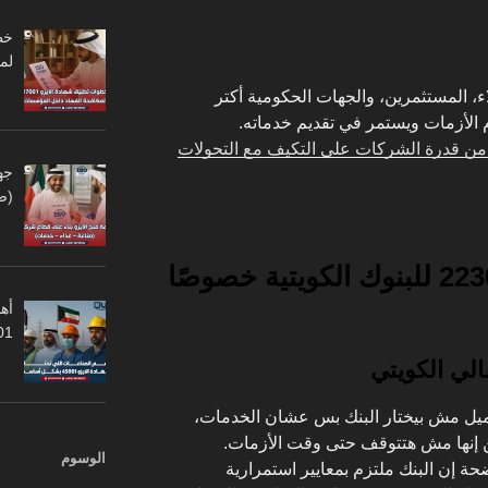
لم
ء، المستثمرين، والجهات الحكومية أكتر
م الأزمات ويستمر في تقديم خدماته.
يف تعزز الأيزو 22301 من قدرة الشركات على التكيف مع التحولات
جه
(ص
أهم
45001
الي الكويتي
عميل مش بيختار البنك بس عشان الخدمات،
 إنها مش هتتوقف حتى وقت الأزمات.
الوسوم
ة إن البنك ملتزم بمعايير استمرارية