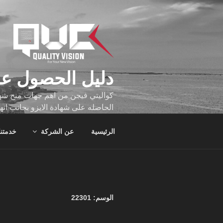
لتجاوز
لى
لمحتوى
دليل الحصول عل
كواليتي فيجن من اهم جهات منح شهاد
الحاصله على شهادة الايزو بجانب انه
تجاوز عدد ساعه عملهم الاف الساع
الرئيسية
عن الشركة
خدمتنا
الوسم:
22301