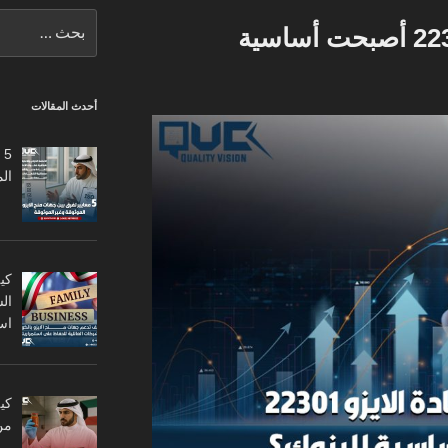
البحث
لماذا شهادة الايزو 22301 أصبحت أساسية
عن:
أحدث المقالات
5
ال
كي
ال
اس
من