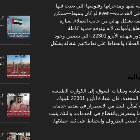
 ثقتها ومدخراتها وفلوسها اللي تعبت فيها.
ولذلك، أي خلل في النظام أو توقف في الخدمات—even لو كان بسيط—ممكن
كي
قة بشكل نهائي من جانب العملاء. بعبارة
صا
 بأمواله، لأنه بيتوقع حماية كاملة
واستمرارية في الخدمة. وهنا بييجي دور شهادة الأيزو 22301، اللي بتضمن وجود
لعملاء والحفاظ على تعاملاتهم شغالة بشكل
دو
ال
ادية وتقلبات السوق، إلى الكوارث الطبيعية
كي
المفاجئة أو حتى الهجمات السيبرانية المعقدة، فإن شهادة الأيزو 22301 للبنوك
وا
كّن البنك من الاستمرار في تقديم خدماته
 ما يشعرش بانقطاع في الخدمات، والبنك يثبت
 أصعب الظروف والحفاظ على ثقة عملائها.
كي