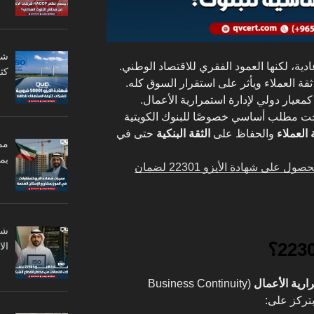
ة، لكنها العمود الفقري للاقتصاد الوطني.
كثي
ة العملاء ويأثر على استقرار السوق كله.
معيار دولي لإدارة استمرارية الأعمال.
حت مطلب أساسي خصوصًا للبنوك الكويتية
 العملاء
والحفاظ على
الثقة البنكية
حتى في
مم
بم
أهمية الحصول على شهادة الأيزو 22301 لضمان
ال
ارية الأعمال
(Business Continuity