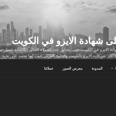
ى شهادة الايزو في الكويت
ة الايزو في الكويت حيث يتجاوز عدد العملاء الحالين ثلاثمائة عميل
ا اكبر شركات الايزو بالكويت والخليج العربي حيث انها تعتمد على نخبة 
ات
المدونة
معرض الصور
عملائنا