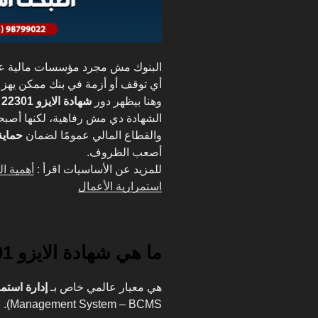
البنوك مش مجرد مؤسسات مالية عادي
أي توقف أو أزمة في بنك ممكن يهز ثق
وهنا بيظهر دور
شهادة الايزو 22301
ك
الشهادة دي مش رفاهية، لكنها أصب
والقطاع المالي عمومًا لضمان
حماية
أصعب الظروف.
للمزيد عن الأساسيات اقرأ :
استمرارية الأعمال
ما هي شهادة الايزو 22301؟
هي معيار عالمي خاص بـ
إدارة استمر
Management System – BCMS). بتركز على: