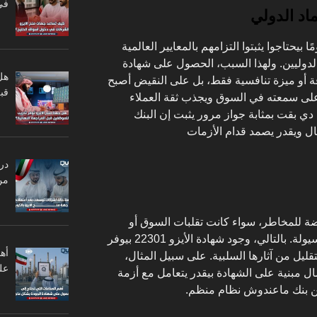
في
 بيحتاجوا يثبتوا التزامهم بالمعايير العالمية
الدوليين. ولهذا السبب، الحصول على شهادة
هل
رد إضافة أو ميزة تنافسية فقط، بل على النقيض أصبح
قبل
 على سمعته في السوق ويجذب ثقة العملاء
دي بقت بمثابة جواز مرور يثبت إن البنك
ال ويقدر يصمد قدام الأزمات
در
من
ة للمخاطر، سواء كانت تقلبات السوق أو
هجمات إلكترونية أو حتى مشاكل السيولة. بالتالي، وجود شهادة الأيزو 22301 بيوفر
أه
تقليل من آثارها السلبية. على سبيل المثال،
عل
ل مبنية على الشهادة بيقدر يتعامل مع أزمة
 بنك ماعندوش نظام منظم.