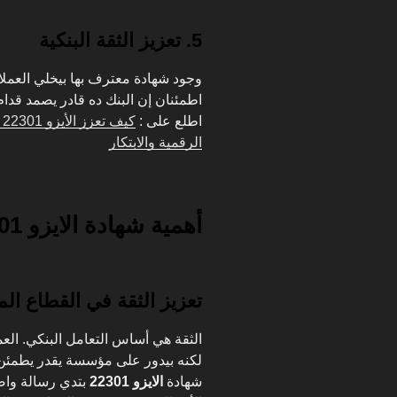
5. تعزيز الثقة البنكية
وجود شهادة معترف بها بيخلي العملا
اطمئنان إن البنك ده قادر يصمد قدا
اطلع على :
ك
الرقمية والابتكار
أهمية شهادة الايزو 22301 للبنوك الكويتية خصوصًا
تعزيز الثقة في القطاع الم
الثقة هي أساس التعامل البنكي. ال
لكنه بيدور على مؤسسة يقدر يطمئن
شهادة
الايزو 22301
بتدي رسالة واضح