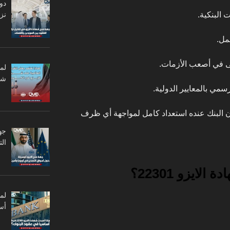
دو
نزا
البنكية.
مل.
ى في أصعب الأزمات.
لم
شر
رسمي بالمعايير الدولية.
 إن البنك عنده استعداد كامل لمواجهة أي ظرف
جه
ال
لايزو 22301؟
أس