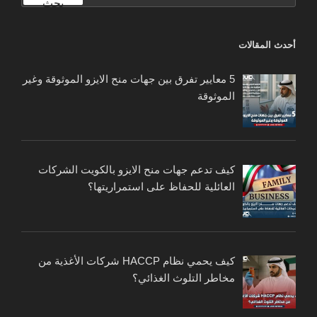
بحث
أحدث المقالات
5 معايير تفرق بين جهات منح الايزو الموثوقة وغير
الموثوقة
كيف تدعم جهات منح الايزو بالكويت الشركات
العائلية للحفاظ على استمراريتها؟
كيف يحمي نظام HACCP شركات الأغذية من
مخاطر التلوث الغذائي؟