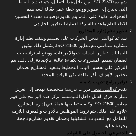
شهادة ISO 21500
. من خلال هذا التحليل، يتم تحديد النقاط
التي تحتاج إلى تطوير ووضع خطة عمل فعّالة لسد هذه
الفجوات. علاوة على ذلك، يتم تقديم توصيات محددة لتحسين
الأداء العام وإعداد الشركة لعملية التدقيق الخارجي.
تطوير نظم إدارة المشاريع
تساعد كواليتي فيجن الشركات على تصميم وتنفيذ نظم إدارة
مشاريع تتماشى مع معايير ISO 21500. يشمل ذلك توثيق
العمليات، تطوير السياسات والإجراءات، ووضع استراتيجيات
لضمان تنظيم المشروعات بكفاءة عالية. بالإضافة إلى ذلك، يتم
التركيز على تحسين آليات التخطيط وتنفيذ المشاريع لضمان
تحقيق الأهداف بأقل تكلفة وفي الوقت المحدد.
توفير برامج تدريب شاملة
تقدم
كواليتي فيجن
دورات تدريبية متخصصة تهدف إلى تعزيز
مهارات فرق العمل داخل المؤسسة. تركز هذه البرامج على فهم
معايير ISO 21500 وكيفية تطبيقها عمليًا في إدارة المشاريع.
علاوة على ذلك، يتم تزويد الموظفين بالأدوات والمعرفة اللازمة
للتعامل مع التحديات التشغيلية وضمان تقديم مشاريع ناجحة
بجودة عالية.
الدعم في الحصول على الشهادة