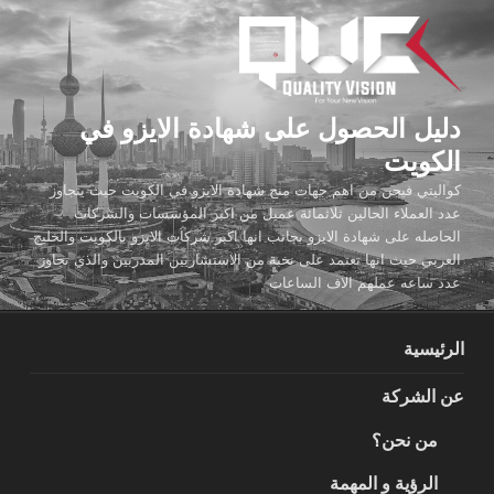
لتجاوز
لى
لمحتوى
دليل الحصول على شهادة الايزو في
الكويت
كواليتي فيجن من اهم جهات منح شهادة الايزو في الكويت حيث يتجاوز
عدد العملاء الحالين ثلاثمائة عميل من اكبر المؤسسات والشركات
الحاصله على شهادة الايزو بجانب انها اكبر شركات الايزو بالكويت والخليج
العربي حيث انها تعتمد على نخبة من الاستشاريين المدربين والذي تجاوز
عدد ساعه عملهم الاف الساعات
الرئيسية
عن الشركة
من نحن؟
الرؤية و المهمة