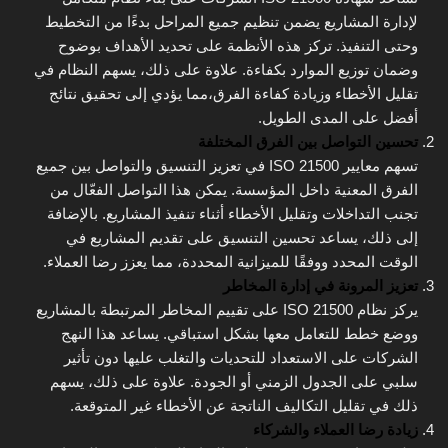
لإدارة المشاريع يضمن تنظيم جميع المراحل بدءًا من التخطيط
وحتى التنفيذ. تركز هذه الأنظمة على تحديد الأهداف بوضوح
وضمان توزيع الموارد بكفاءة. علاوة على ذلك، يسهم النظام في
تقليل الأخطاء وزيادة كفاءة الفرق،مما يؤدي إلى تحقيق نتائج
أفضل على المدى الطويل.
تحسين التواصل بين الفرق المختلفة
تسهم معايير ISO 21500 في تعزيز التنسيق والتواصل بين جميع
الفرق المعنية داخل المؤسسة. يمكن هذا التواصل الفعّال من
تجنب التداخلات وتقليل الأخطاء أثناء تنفيذ المشاريع. بالإضافة
إلى ذلك، يساعد تحسين التنسيق على تقديم المشاريع في
الوقت المحدد ووفقًا للميزانية المحددة، مما يعزز رضا العملاء.
تعزيز المرونة في إدارة المخاطر
يركز نظام ISO 21500 على تقييم المخاطر المرتبطة بالمشاريع
ووضع خطط للتعامل معها بشكل استباقي. يساعد هذا النهج
الشركات على الاستعداد للتحديات والتغلب عليها دون تأثير
سلبي على الجدول الزمني أو الجودة. علاوة على ذلك، يسهم
ذلك في تقليل التكاليف الناتجة عن الأخطاء غير المتوقعة.
زيادة رضا العملاء والشركاء