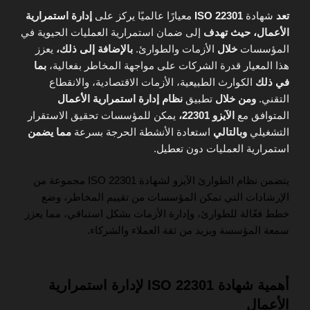
تعد
شهادة
ISO 22301
معيارًا عالميًا يركز على
إدارة استمرارية
الأعمال،
حيث تهدف
إلى ضمان استمرارية العمليات الحيوية في
المؤسسات
خلال
الأزمات والطوارئ.
بالإضافة إلى ذلك،
يعزز
هذا المعيار قدرة الشركات على مواجهة المخاطر بفعالية،
بما
في ذلك
الكوارث الطبيعية، الأزمات الاقتصادية، والانقطاع
التقني.
ومن خلال
تطبيق
نظام إدارة استمرارية الأعمال
المتوافق مع
الآيزو 22301،
يمكن للمؤسسات تحقيق الاستقرار
التشغيلي
وبالتالي
استعادة الأنشطة الحرجة بسرعة
مما يضمن
استمرارية العمليات دون تعطيل.
يتضمن نظام الطوارئ الآيزو لشهادة ISO 22301 مجموعة من
الإرشادات التي تمكن المؤسسات من تقييم المخاطر، وضع
خطط فعّالة للطوارئ، وإدارة الأزمات بشكل استباقي، مما يعزز
سمعة المؤسسة ويزيد من ثقة العملاء والشركاء.
أهمية شهادة ISO 22301 لإدارة استمرارية
الأعمال