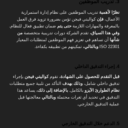
3. تدريب الموظفين
نظرًا لأهمية
تدريب الموظفين على نظام إدارة استمرارية
الأعمال،
فإن
كواليتي فيجن تؤمن بضرورة تزويد فرق العمل
بالمعرفة والمهارات اللازمة
حتى يتم
ضمان تطبيق فعال للنظام.
وفي هذا السياق،
تقدم الشركة دورات تدريبية متخصصة
من
شأنها
أن تساهم في تعزيز فهم الموظفين لمتطلبات المعيار
ISO 22301
وبالتالي،
تمكينهم من تطبيقه بكفاءة.
4. إجراء التدقيق الداخلي
قبل التقدم للحصول على الشهادة،
تقوم
كواليتي فيجن
بإجراء
تدقيق داخلي شامل،
وذلك بهدف
التأكد من تلبية جميع متطلبات
نظام الطوارئ الآيزو
بالكامل.
بالإضافة إلى ذلك،
يساعد هذا
التدقيق في تحديد أي ثغرات محتملة
وبالتالي
معالجتها قبل
عملية التدقيق الخارجي.
5. الدعم خلال التدقيق الخارجي