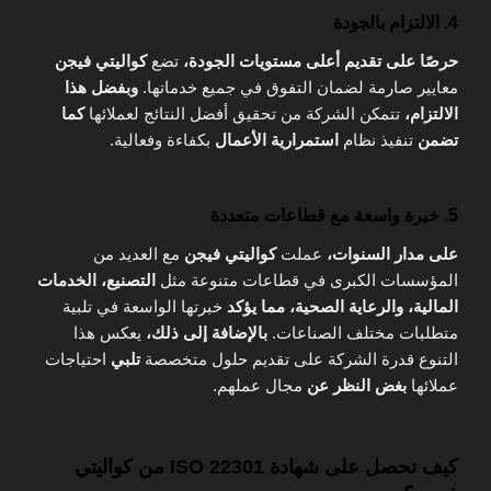
4. الالتزام بالجودة
حرصًا على تقديم أعلى مستويات الجودة،
تضع
كواليتي فيجن
معايير صارمة لضمان التفوق في جميع خدماتها.
وبفضل هذا
الالتزام،
تتمكن الشركة من تحقيق أفضل النتائج لعملائها
كما
تضمن
تنفيذ نظام
استمرارية الأعمال
بكفاءة وفعالية.
5. خبرة واسعة مع قطاعات متعددة
على مدار السنوات،
عملت
كواليتي فيجن
مع العديد من
المؤسسات الكبرى في قطاعات متنوعة مثل
التصنيع، الخدمات
المالية، والرعاية الصحية،
مما يؤكد
خبرتها الواسعة في تلبية
متطلبات مختلف الصناعات.
بالإضافة إلى ذلك،
يعكس هذا
التنوع قدرة الشركة على تقديم حلول متخصصة
تلبي
احتياجات
عملائها
بغض النظر عن
مجال عملهم.
كيف تحصل على شهادة ISO 22301 من كواليتي