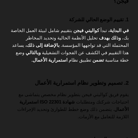
فيجن؟
1. تقييم الوضع الحالي للشركة
في البداية،
تبدأ
كواليتي فيجن
بتقييم شامل لبيئة العمل الخاصة
بك،
وذلك بهدف
تحليل الأنظمة الحالية وتحديد المخاطر
المحتملة التي قد تواجهها المؤسسة.
بالإضافة إلى ذلك،
يساعد
هذا التقييم في الكشف عن الفجوات التشغيلية
وبالتالي
وضع
خطة مناسبة
تضمن
تطبيق نظام
استمرارية الأعمال.
2. تصميم وتطوير نظام استمرارية الأعمال
يقوم فريق كواليتي فيجن بتطوير نظام مخصص يتماشى مع
احتياجات شركتك ومتطلبات
شهادة ISO 22301 استمرارية
الأعمال
. يتضمن ذلك وضع خطط للطوارئ وتحديد الإجراءات
اللازمة للتعامل مع الأزمات.