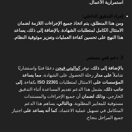
استمرارية الأعمال.
إجراء التدقيق الداخلي:
ومن هذا المنطلق، يتم اتخاذ جميع الإجراءات اللازمة لضمان
الامتثال الكامل لمتطلبات الشهادة. بالإضافة إلى ذلك، يساعد
هذا النهج على تحسين كفاءة العمليات وتعزيز موثوقية النظام.
3. دعم فني مستمر
بالإضافة إلى ذلك،
توفر
كواليتي فيجن
دعمًا فنيًا واستشاريًا
شاملاً
على مدار
رحلة الحصول على الشهادة،
مما يساعد
المؤسسات على
الامتثال لمتطلبات
ISO 22301
بكفاءة.
إلى
جانب ذلك،
يشمل هذا الدعم تقديم المساعدة أثناء التدقيق
الخارجي،
وذلك لضمان
أن جميع الإجراءات والمستندات
مستوفية للمعايير المطلوبة.
وبالتالي،
يساهم هذا الدعم
المتكامل في تسهيل عملية الاعتماد،
كما أنه يساعد على
اجتياز
جميع المراحل بنجاح.