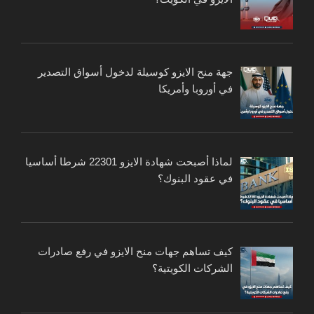
جهة منح الايزو كوسيلة لدخول أسواق التصدير
في أوروبا وأمريكا
لماذا أصبحت شهادة الايزو 22301 شرطا أساسيا
في عقود البنوك؟
كيف تساهم جهات منح الايزو في رفع صادرات
الشركات الكويتية؟