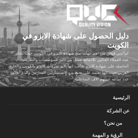
لتجاوز
لى
لمحتوى
دليل الحصول على شهادة الايزو في
الكويت
كواليتي فيجن من اهم جهات منح شهادة الايزو في الكويت حيث يتجاوز
عدد العملاء الحالين ثلاثمائة عميل من اكبر المؤسسات والشركات
الحاصله على شهادة الايزو بجانب انها اكبر شركات الايزو بالكويت والخليج
العربي حيث انها تعتمد على نخبة من الاستشاريين المدربين والذي تجاوز
عدد ساعه عملهم الاف الساعات
الرئيسية
عن الشركة
من نحن؟
الرؤية و المهمة