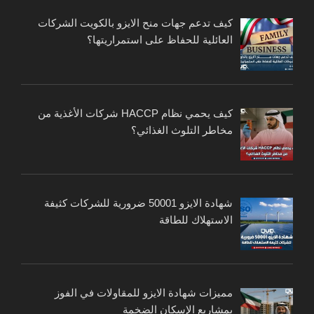
كيف تدعم جهات منح الايزو بالكويت الشركات
العائلية للحفاظ على استمراريتها؟
كيف يحمي نظام HACCP شركات الأغذية من
مخاطر التلوث الغذائي؟
شهادة الايزو 50001 ضرورية للشركات كثيفة
الاستهلاك للطاقة
مميزات شهادة الايزو للمقاولات في الفوز
بمشاريع الإسكان الضخمة