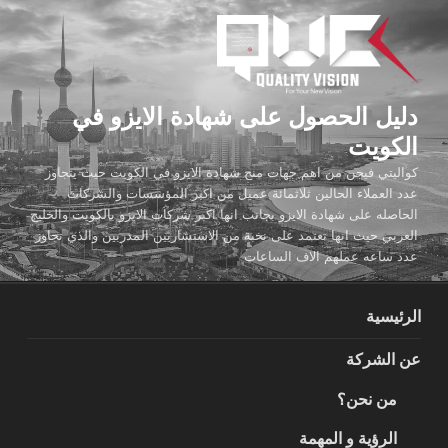
لتجاوز
لى
لمحتوى
دليل الحصول على شهادة الايزو في
الكويت
كواليتي فيجن من اهم جهات منح شهادة الايزو في الكويت حيث يتجاوز
عدد العملاء الحالين ثلاثمائة عميل من اكبر المؤسسات والشركات
الحاصله على شهادة الايزو بجانب انها اكبر شركات الايزو بالكويت والخليج
العربي حيث انها تعتمد على نخبة من الاستشاريين المدربين والذي تجاوز
عدد ساعه عملهم الاف الساعات
الرئيسية
عن الشركة
من نحن؟
الرؤية و المهمة