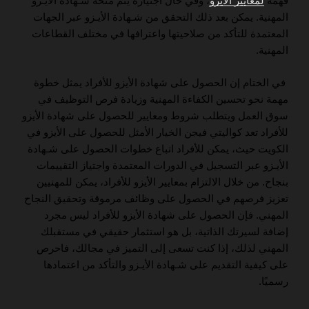
فهمه
لمعايير الأيزو
، وفي حال اجتيازه يتم منحه شـهادة الأيـزو
المهنية. يمكن بعد ذلك التحقق من شـهادة الأيـزو عبر الجهات
المعتمدة للتأكد من صلاحيتها واعترافها في مختلف القطاعات
المهنية.
في الختام إن الحصول على شهادة الأيزو للأفراد يمثل خطوة
مهمة نحو تحسين الكفاءة المهنية وزيادة فرص التوظيف في
سوق العمل ويتطلب شروط ومعايير للحصول على شهادة الأيزو
للأفراد تعد كواليتي فيجن الخيار الأمثل للحصول على الأيزو في
الكويت حيث، يمكن للأفراد اتباع خطوات الحصول على شـهادة
الأيـزو عبر التسجيل في الدورات المعتمدة واجتياز التقييمات
بنجاح. من خلال الالتزام بمعايير الأيزو للأفراد، يمكن للمهنيين
تعزيز فرصهم في الحصول على وظائف مرموقة وتحقيق النجاح
المهني. فإن الحصول على شهادة الأيزو للأفراد ليس مجرد
إضافة لسيرتك الذاتية، بل هو استثمار حقيقي في مستقبلك
المهني لذلك، إذا كنت تسعى إلى التميز في مجالك، فاحرص
على كيفية التقديم على شـهادة الأيـزو والتأكد من اعتمادها
رسميًا.