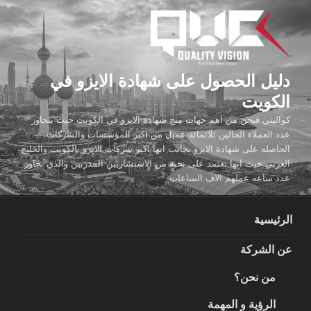
لتجاوز
لى
لمحتوى
دليل الحصول على شهادة الايزو في
الكويت
كواليتي فيجن من اهم جهات منح شهادة الايزو في الكويت حيث يتجاوز
عدد العملاء الحالين ثلاثمائة عميل من اكبر المؤسسات والشركات
الحاصله على شهادة الايزو بجانب انها اكبر شركات الايزو بالكويت والخليج
العربي حيث انها تعتمد على نخبة من الاستشاريين المدربين والذي تجاوز
عدد ساعه عملهم الاف الساعات
الرئيسية
عن الشركة
من نحن؟
الرؤية و المهمة