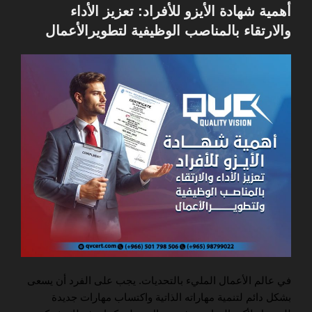
في
أهمية شهادة الأيزو للأفراد: تعزيز الأداء
والارتقاء بالمناصب الوظيفية لتطويرالأعمال
في عالم الأعمال المليء بالتحديات. يجب على الفرد أن يسعى
بشكل دائم لتنمية مهاراته الذاتية واكتساب مهارات جديدة