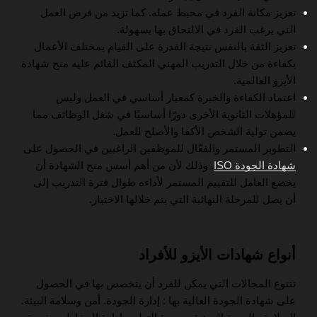
تعزيز مكانة الفرد في محيط عمله. كما تزيد من فرص العمل
التي يرغب الفرد في الالتحاق بها بسهولة.
تعزيز الثقة بالنفس نتيجة القدرة على القيام بمختلف الأعمال
بكفاءة من خلال التدريب المهني المكثف القائم عليه منح شهادة
الأيزو العالمية.
اعتماد الكفاءة والخبرة كمعيار أساسي في العمل وليس
للمؤهلات الثانوية الأخرى دورًا أساسيًا في شغل الوظائف مما
يضمن تولية الشخص الأكفا والأصلح للعمل.
التطوير المستمر والفعّال للموظفين الراغبين في الحصول على
شهادة الجودة ISO
. وذلك لأن من أهم أسس منح الشهادة أن
يخضع العامل للتقييم المستمر لأداءه طوال فترة التدريب إلى
أن يصل للمرحلة النهائية التي يتم خلالها الاختبار.
أنواع شهادات الأيزو للأفراد
تتنوع المجالات التي يمكن للفرد أن يتخصص بها في الحصول
على شهادة الجودة العالية بها : إدارة الجودة. أمن وسلامة البيئة.