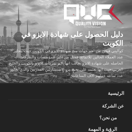
لتجاوز
لى
لمحتوى
دليل الحصول على شهادة الايزو في
الكويت
كواليتي فيجن من اهم جهات منح شهادة الايزو في الكويت حيث يتجاوز
عدد العملاء الحالين ثلاثمائة عميل من اكبر المؤسسات والشركات
الحاصله على شهادة الايزو بجانب انها اكبر شركات الايزو بالكويت والخليج
العربي حيث انها تعتمد على نخبة من الاستشاريين المدربين والذي تجاوز
عدد ساعه عملهم الاف الساعات
الرئيسية
عن الشركة
من نحن؟
الرؤية و المهمة