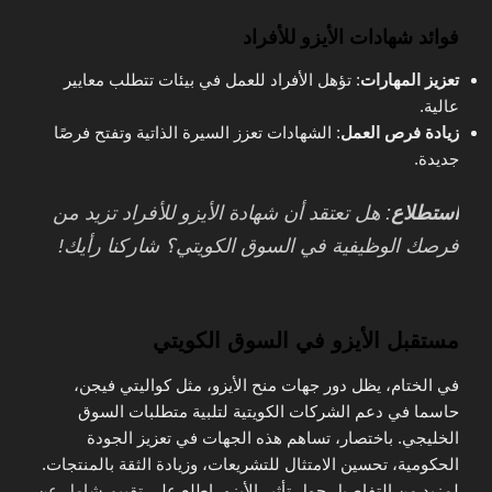
فوائد شهادات الأيزو للأفراد
تعزيز المهارات
: تؤهل الأفراد للعمل في بيئات تتطلب معايير
عالية.
زيادة فرص العمل
: الشهادات تعزز السيرة الذاتية وتفتح فرصًا
جديدة.
استطلاع
: هل تعتقد أن شهادة الأيزو للأفراد تزيد من
فرصك الوظيفية في السوق الكويتي؟ شاركنا رأيك!
مستقبل الأيزو في السوق الكويتي
في الختام، يظل دور جهات منح الأيزو، مثل كواليتي فيجن،
حاسما في دعم الشركات الكويتية لتلبية متطلبات السوق
الخليجي. باختصار، تساهم هذه الجهات في تعزيز الجودة
الحكومية، تحسين الامتثال للتشريعات، وزيادة الثقة بالمنتجات.
لمزيد من التفاصيل حول تأثير الأيزو، اطلع على
تقييم شامل عن