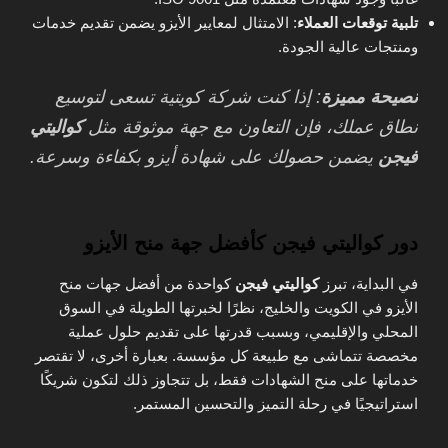
تلبية توقعات العملاء
: الامتثال لمعايير الأيزو يضمن تقديم خدمات
ومنتجات عالية الجودة.
نصيحة مميزة
: إذا كنت شركة كويتية تسعى لتوسيع
نطاق عملك، فإن التعاون مع جهة موثوقة مثل
كواليتي
فيجن
يضمن حصولك على شهادة أيزو بكفاءة وسرعة.
دور كواليتي فيجن كأفضل جهة منح الأيزو
في البداية، تبرز
كواليتي فيجن
كواحدة من أفضل جهات منح
الأيزو في الكويت والخليج، نظرًا لخبرتها الطويلة في السوق
المحلي والإقليمي، وبسبب قدرتها على تقديم حلول عملية
مخصصة تتماشى مع طبيعة كل مؤسسة. بعبارة أخرى، لا تقتصر
خدماتها على منح الشهادات فقط، بل تتجاوز ذلك لتكون شريكًا
استراتيجيًا في رحلة التميز والتحسين المستمر.