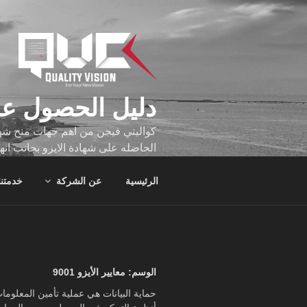
لتجاوز
لى
لمحتوى
دليل الحصول عل
كواليتي فيجن من اهم جهات منح شهاد
الحاصله على شهادة الايزو بجانب انه
تجاوز عدد ساعه عملهم الاف الساع
الرئيسية
عن الشركة
خدمتنا
الوسم:
معايير الأيزو 9001
حماية البيانات هي عملية تأمين المعلوم