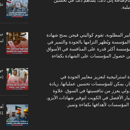
بالإضافة إلى ذلك، يساهم ذلك في تحسين
عل
لية.
يير المطلوبة، تقوم كواليتي فيجن بمنح شهادة
لم
داقية المؤسسة ويُظهر التزامها بالجودة والتميز في
المؤسسة أكثر قدرة على المنافسة في الأسواق
ضمن حصول المؤسسات على الشهادة بكفاءة
جه
هاية تعد شهادة الأيزو 9001 أداة استراتيجية لتعزيز معايير الجودة في
(ص
ار، يمكن للمؤسسات تحسين عملياتها، زيادة
ولي يعزز من تنافسيتها في السوق. علاوة
ار الأفضل في الكويت لتوفير شهادات الأيزو،
المؤسسات لأهدافها بكفاءة وتميز.
أهم
45001