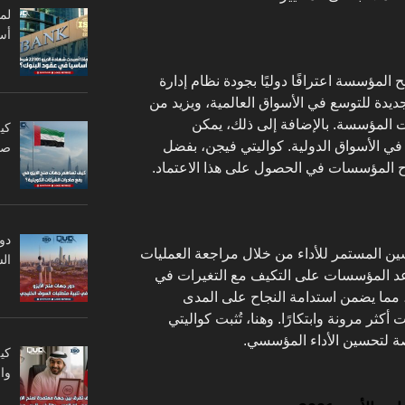
أس
 على شهادة الأيزو 9001 يمنح المؤسسة اعترافًا دوليًا بجودة نظام إدارة
ًا جديدة للتوسع في الأسواق العالمية، ويزيد من
 المؤسسة. بالإضافة إلى ذلك، يمكن
كي
ي الأسواق الدولية. كواليتي فيجن، بفضل
صا
اح المؤسسات في الحصول على هذا الاعتماد.
دو
يزو 9001 على التحسين المستمر للأداء من خلال مراجعة العمليات
ال
يساعد المؤسسات على التكيف مع التغيرات في
 مما يضمن استدامة النجاح على المدى
كثر مرونة وابتكارًا. وهنا، تُثبت كواليتي
ة لتحسين الأداء المؤسسي.
كي
وا