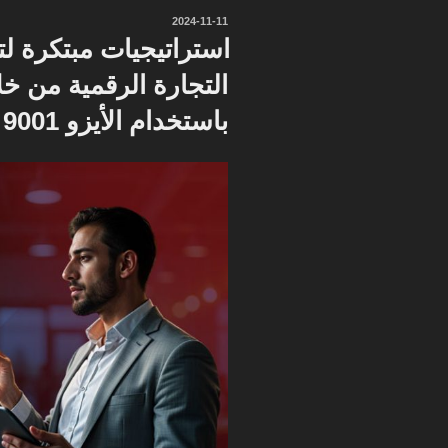
نُشر
2024-11-11
في
استراتيجيات مبتكرة ل
التجارة الرقمية من خل
باستخدام الأيزو 9001