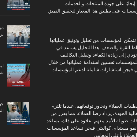
 إيجابًا على جودة المنتجات والخدمات
ؤسسات على تطبيق هذا المعيار لتحقيق التميز.
دو
نزا
 خلال تطبيق معايير الأيزو 9001، تتمكن المؤسسات من تحليل وتوثيق عملياتها
ط القوة والضعف. هذا التحليل يساعد في
دي إلى زيادة الكفاءة وتقليل التكاليف
ن للمؤسسات تحسين استدامة عملياتها من خلال
لم
اليتي فيجن استشارات شاملة لدعم المؤسسات
شر
جه
9001 على تلبية متطلبات العملاء وتجاوز توقعاتهم. عندما تلتزم
ال
ة الجودة، يزداد رضا العملاء، مما يعزز من
ات طويلة الأمد معهم. علاوة على ذلك، يساعد
ق نمو مستدام. كواليتي فيجن تساعد المؤسسات
عملاء بأعلى المعايير.