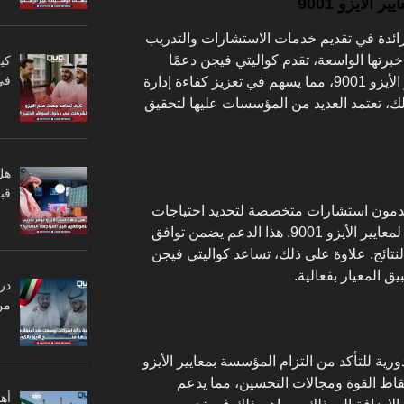
الأيزو 9001
رائدة في تقديم خدمات الاستشارات والتدريب
رتها الواسعة، تقدم كواليتي فيجن دعمًا
كي
في
شاملاً للمؤسسات في تطبيق معايير الأيزو 9001، مما يسهم في تعزيز كفاءة إدارة
ك، تعتمد العديد من المؤسسات عليها لتحقيق
هل
قبل
يقدمون استشارات متخصصة لتحديد احتياجات
المؤسسة وتوجيهها نحو تطبيق فعال لمعايير الأيزو 9001. هذا الدعم يضمن توافق
نتائج. علاوة على ذلك، تساعد كواليتي فيجن
 المعيار بفعالية.
در
من
رية للتأكد من التزام المؤسسة بمعايير الأيزو
يد نقاط القوة ومجالات التحسين، مما يدعم
أه