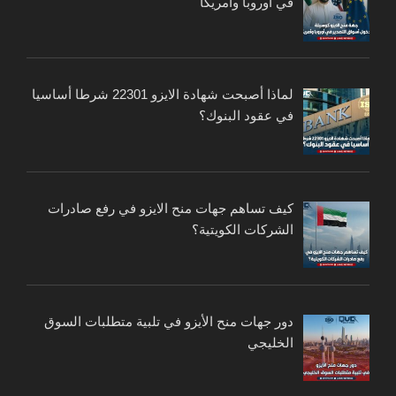
في أوروبا وأمريكا
لماذا أصبحت شهادة الايزو 22301 شرطا أساسيا
في عقود البنوك؟
كيف تساهم جهات منح الايزو في رفع صادرات
الشركات الكويتية؟
دور جهات منح الأيزو في تلبية متطلبات السوق
الخليجي