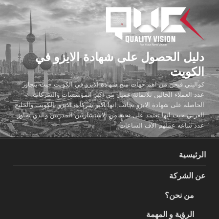
لتجاوز
لى
لمحتوى
دليل الحصول على شهادة الايزو في
الكويت
كواليتي فيجن من اهم جهات منح شهادة الايزو في الكويت حيث يتجاوز
عدد العملاء الحالين ثلاثمائة عميل من اكبر المؤسسات والشركات
الحاصله على شهادة الايزو بجانب انها اكبر شركات الايزو بالكويت والخليج
العربي حيث انها تعتمد على نخبة من الاستشاريين المدربين والذي تجاوز
عدد ساعه عملهم الاف الساعات
الرئيسية
عن الشركة
من نحن؟
الرؤية و المهمة