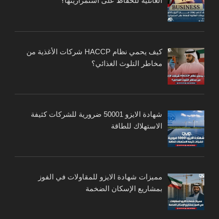
العائلية للحفاظ على استمراريتها؟
كيف يحمي نظام HACCP شركات الأغذية من
مخاطر التلوث الغذائي؟
شهادة الايزو 50001 ضرورية للشركات كثيفة
الاستهلاك للطاقة
مميزات شهادة الايزو للمقاولات في الفوز
بمشاريع الإسكان الضخمة