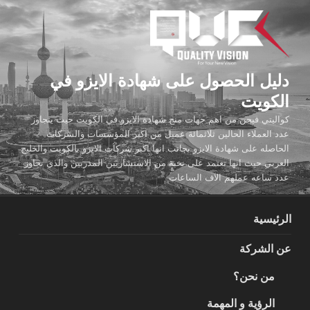
لتجاوز
لى
لمحتوى
دليل الحصول على شهادة الايزو في
الكويت
كواليتي فيجن من اهم جهات منح شهادة الايزو في الكويت حيث يتجاوز
عدد العملاء الحالين ثلاثمائة عميل من اكبر المؤسسات والشركات
الحاصله على شهادة الايزو بجانب انها اكبر شركات الايزو بالكويت والخليج
العربي حيث انها تعتمد على نخبة من الاستشاريين المدربين والذي تجاوز
عدد ساعه عملهم الاف الساعات
الرئيسية
عن الشركة
من نحن؟
الرؤية و المهمة