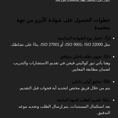
خطوات الحصول على شهادة الأيزو من جهة
معتمدة
أولًا: اختيار نوع الشهادة المناسبة
مثل ISO 9001، ISO 22000، أو ISO 27001، بناءً على نشاطك.
ثانيًا: تجهيز نظام داخلي متوافق
وهنا يأتي دور كواليتي فيجن في تقديم الاستشارات والتدريب
لضمان مطابقة المعايير.
ثالثًا: تدقيق أولي داخلي
يتم من خلال فريق مختص لتحديد أية فجوات قبل التقديم.
رابعًا: تقديم الطلب للجهة المانحة
بعد استكمال المستندات، يتم إرسال الطلب وتحديد موعد
التدقيق.