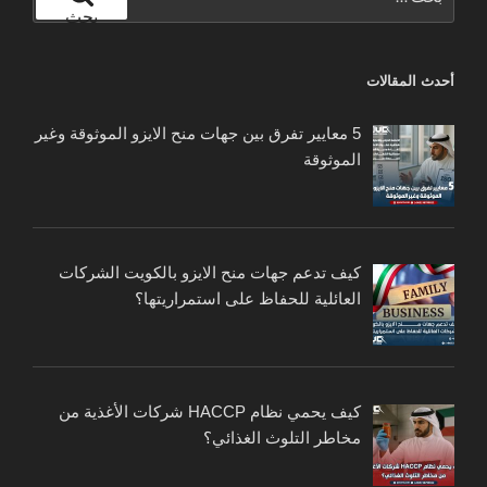
عن:
بحث
أحدث المقالات
5 معايير تفرق بين جهات منح الايزو الموثوقة وغير
الموثوقة
كيف تدعم جهات منح الايزو بالكويت الشركات
العائلية للحفاظ على استمراريتها؟
كيف يحمي نظام HACCP شركات الأغذية من
مخاطر التلوث الغذائي؟