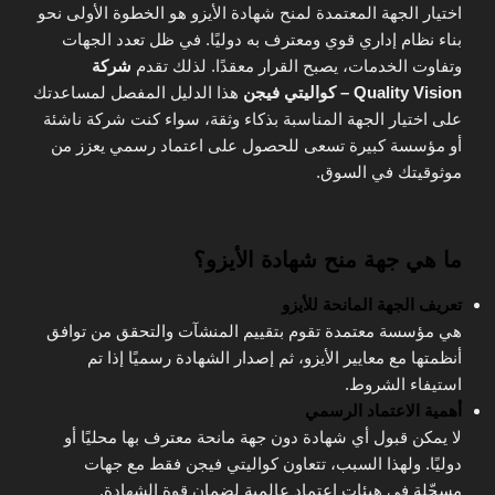
اختيار الجهة المعتمدة لمنح شهادة الأيزو هو الخطوة الأولى نحو
بناء نظام إداري قوي ومعترف به دوليًا. في ظل تعدد الجهات
وتفاوت الخدمات، يصبح القرار معقدًا. لذلك تقدم
شركة
Quality Vision – كواليتي فيجن
هذا الدليل المفصل لمساعدتك
على اختيار الجهة المناسبة بذكاء وثقة، سواء كنت شركة ناشئة
أو مؤسسة كبيرة تسعى للحصول على اعتماد رسمي يعزز من
موثوقيتك في السوق.
ما هي جهة منح شهادة الأيزو؟
تعريف الجهة المانحة للأيزو
هي مؤسسة معتمدة تقوم بتقييم المنشآت والتحقق من توافق
أنظمتها مع معايير الأيزو، ثم إصدار الشهادة رسميًا إذا تم
استيفاء الشروط.
أهمية الاعتماد الرسمي
لا يمكن قبول أي شهادة دون جهة مانحة معترف بها محليًا أو
دوليًا. ولهذا السبب، تتعاون كواليتي فيجن فقط مع جهات
مسجّلة في هيئات اعتماد عالمية لضمان قوة الشهادة.