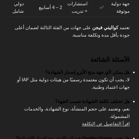
جهة دولية
استشارات
دولي
✅
2 – 4 أسابيع
موثوقة
+ تدريب
شامل
تعتمد
كواليتي فيجن
على جهات من الفئة الثالثة لضمان أعلى
جودة بأقل مدة وتكلفة مناسبة.
الأسئلة الشائعة
هل يمكن لأي جهة منح الأيزو إصدار الشهادة؟
لا، يجب أن تكون معتمدة رسميًا من هيئات دولية مثل IAF أو
جهات اعتماد وطنية.
هل تختلف تكلفة الشهادة حسب الجهة؟
نعم، وتعتمد على حجم المنشأة، نوع الشهادة، والخدمات
المشمولة.
اقرأ التفاصيل عن التكلفة
هل تقدم Quality Vision خدمات الدعم بعد إصدار الشهادة؟