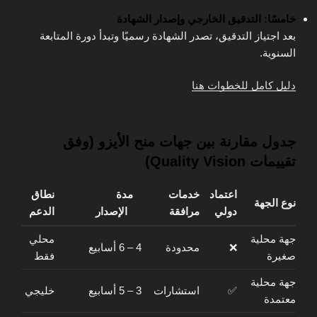
خامسًا: التدقيق الخارجي وإصدار الشهادة
بعد اجتياز التدقيق، تصدر الشهادة رسميًا وتبدأ دورة المتابعة
السنوية.
دليل كامل للخطوات هنا
جدول مقارنة بين جهات منح الأيزو (وفق
تقييمات Quality Vision)
اعتماد
خدمات
مدة
نطاق
نوع الجهة
دولي
مرافقة
الإصدار
الدعم
جهة محلية
محلي
❌
محدودة
4 – 6 أسابيع
صغيرة
فقط
جهة محلية
✅
استشارات
3 – 5 أسابيع
خليجي
معتمدة