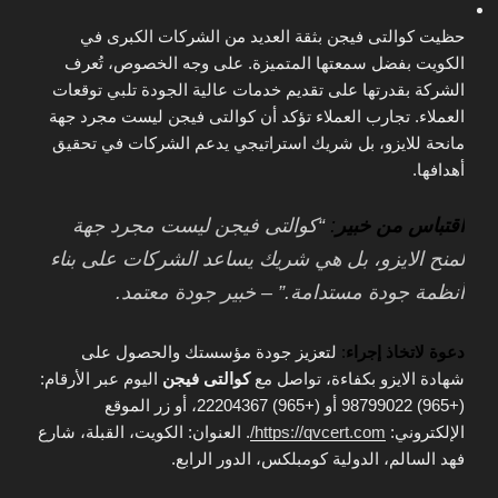
حظيت كوالتى فيجن بثقة العديد من الشركات الكبرى في
الكويت بفضل سمعتها المتميزة. على وجه الخصوص، تُعرف
الشركة بقدرتها على تقديم خدمات عالية الجودة تلبي توقعات
العملاء. تجارب العملاء تؤكد أن كوالتى فيجن ليست مجرد جهة
مانحة للايزو، بل شريك استراتيجي يدعم الشركات في تحقيق
أهدافها.
اقتباس من خبير
:
“كوالتى فيجن ليست مجرد جهة
لمنح الايزو، بل هي شريك يساعد الشركات على بناء
أنظمة جودة مستدامة.” – خبير جودة معتمد.
دعوة لاتخاذ إجراء
:
لتعزيز جودة مؤسستك والحصول على
شهادة الايزو بكفاءة، تواصل مع
كوالتى فيجن
اليوم عبر الأرقام:
(+965) 98799022 أو (+965) 22204367، أو زر الموقع
الإلكتروني:
https://qvcert.com/
. العنوان: الكويت، القبلة، شارع
فهد السالم، الدولية كومبلكس، الدور الرابع.