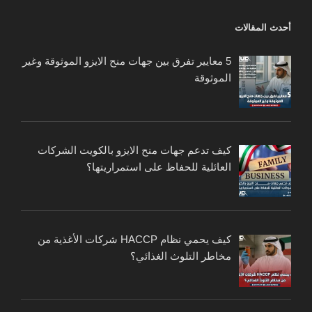
أحدث المقالات
5 معايير تفرق بين جهات منح الايزو الموثوقة وغير
الموثوقة
كيف تدعم جهات منح الايزو بالكويت الشركات
العائلية للحفاظ على استمراريتها؟
كيف يحمي نظام HACCP شركات الأغذية من
مخاطر التلوث الغذائي؟