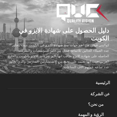
لتجاوز
لى
لمحتوى
دليل الحصول على شهادة الايزو في
الكويت
كواليتي فيجن من اهم جهات منح شهادة الايزو في الكويت حيث يتجاوز
عدد العملاء الحالين ثلاثمائة عميل من اكبر المؤسسات والشركات
الحاصله على شهادة الايزو بجانب انها اكبر شركات الايزو بالكويت والخليج
العربي حيث انها تعتمد على نخبة من الاستشاريين المدربين والذي تجاوز
عدد ساعه عملهم الاف الساعات
الرئيسية
عن الشركة
من نحن؟
الرؤية و المهمة