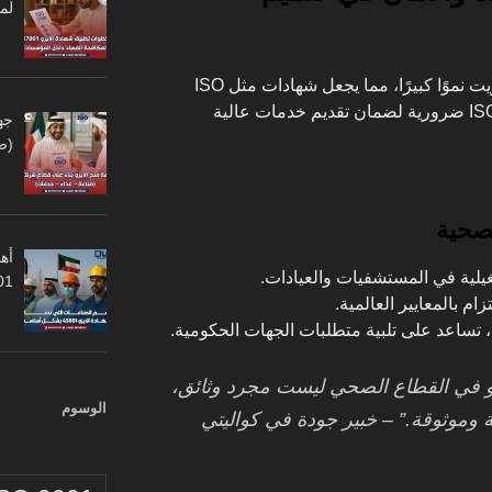
لم
يشهد قطاع الرعاية الصحية في الكويت نموًا كبيرًا، مما يجعل شهادات مثل ISO
15189 (المختبرات الطبية) وISO 9001 ضرورية لضمان تقديم خدمات عالية
جه
(ص
لصحية
أهم
غيلية في المستشفيات والعيادات.
45001
زام بالمعايير العالمية.
، تساعد على تلبية متطلبات الجهات الحكومية.
زو في القطاع الصحي ليست مجرد وثائق،
الوسوم
 وموثوقة.” – خبير جودة في كواليتي