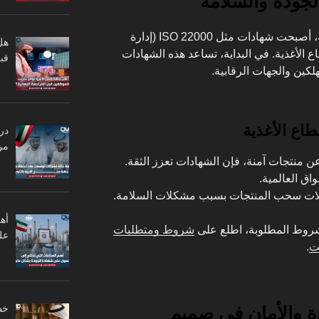
لجودة والسلامة
مع تزايد الوعي بأهمية سلامة الأغذية، أصبحت شهادات مثل ISO 22000 (إدارة
هل
ع الأغذية. في البداية، تساعد هذه الشهادات
قبل
كين والجهات الرقابية.
طاع الأغذية
در
من
ن منتجات آمنة، فإن الشهادات تعزز الثقة.
اق العالمية.
حالات سحب المنتجات بسبب مشكلات السلامة.
أه
لشروط المطلوبة، اطلع على
شروط ومتطلبات
عل
ت
.
دة والأمان في صميم