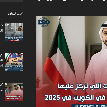
أحدث المقالات
5
ال
كي
ال
اس
من