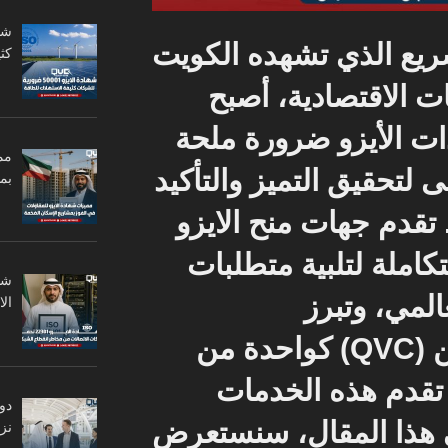
يع الذي تشهده الكويت
كثي
 الاقتصادية، أصبح
ت الأيزو ضرورة ملحة
مم
لتحقيق التميز والتأكيد
بم
تقدم جهات منح الايزو
كاملة لتلبية متطلبات
لمي، وتبرز
ال
QV)
كواحدة من
تقدم هذه الخدمات
دو
في هذا المقال، سنستعرض
نزا