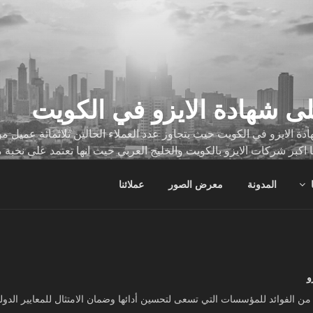
ى شهادة الايزو في الكويت
ة الايزو في الكويت حيث يتجاوز عدد العملاء الحالين ثلاثمائة عميل
ا اكبر شركات الايزو بالكويت والخليج العربي حيث انها تعتمد على نخبة 
ات
المدونة
معرض الصور
عملائنا
و
ن الفوائد للمؤسسات التي تسعى لتحسين أدائها وضمان الامتثال للمعايير الدولية