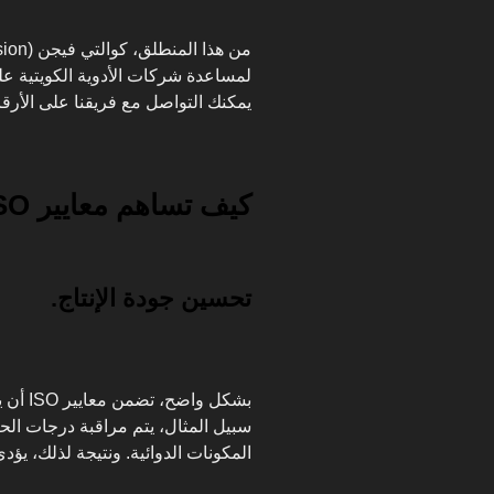
يمكنك التواصل مع فريقنا على الأرقام: (+965) 98799022 أو (+965) 
كيف تساهم معايير ISO في ضمان فعالية الأدوية؟
تحسين جودة الإنتاج.
بشكل وا
سبيل المثال، يتم مراقبة درجات الحر
المكونات الدوائية. ونتيجة لذلك، يؤدي