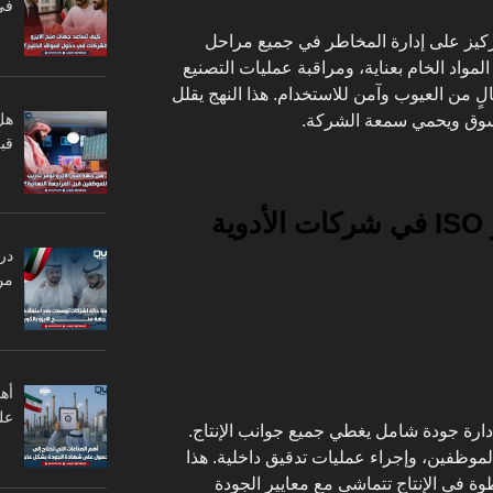
في
ق معايير ISO، يتم التركيز على إدارة المخاطر في جميع مراحل
لمواد الخام بعناية، ومراقبة عمليات التصنيع
لٍ من العيوب وآمن للاستخدام. هذا النهج يقلل
هل
سوق ويحمي سمعة الشركة.
قبل
كيف يتم تطبيق معايير ISO في شركات الأدوية
در
من
أه
عل
ISO بإنشاء نظام إدارة جودة شامل يغطي جميع جوانب الإنتاج.
لموظفين، وإجراء عمليات تدقيق داخلية. هذا
 في الإنتاج تتماشى مع معايير الجودة