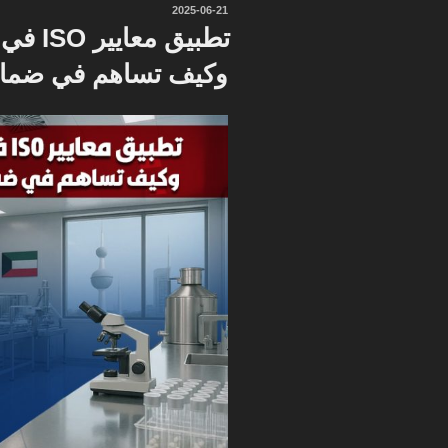
نُشر
2025-06-21
في
تطبيق م
وكيف تساهم في ضمان ف