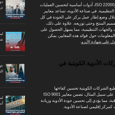
دو
تُعتبر هذه المعايير، مثل ISO 9001 وISO 22000، أدوات أساسية لتحسين العمليات
نزا
التنظيمية. في صناعة الأدوية، تساعد معايير
 خلال وضع إطار عمل يركز على الجودة في كل
صميم المنتج وحتى توزيعه. علاوة على ذلك،
ات والجهات التنظيمية، مما يسهل الحصول على
لم
 المعلومات حول فوائد هذه المعايير، يمكن
شر
.
ر ISO في شركات الأدوية الكويتية في
جه
ال
يع الشركات الكويتية تحسين كفاءتها
التشغيلية وتقليل الأخطاء في الإنتاج. على سبيل المثال، تضمن معايير ISO 9001
ة، مما يؤدي إلى تحسين جودة الأدوية وزيادة
أس
يت كمركز إقليمي لصناعة الأدوية.