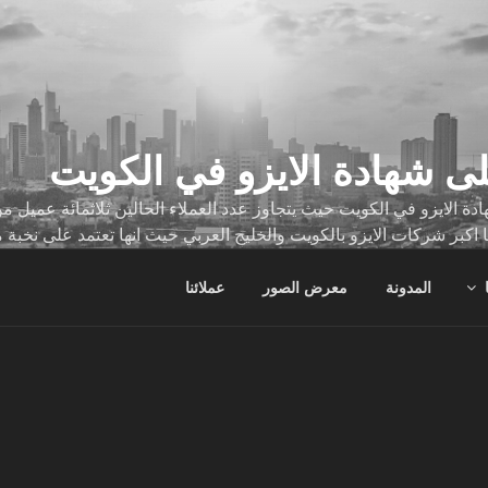
ى شهادة الايزو في الكويت
ة الايزو في الكويت حيث يتجاوز عدد العملاء الحالين ثلاثمائة عميل
ا اكبر شركات الايزو بالكويت والخليج العربي حيث انها تعتمد على نخبة 
ات
المدونة
معرض الصور
عملائنا