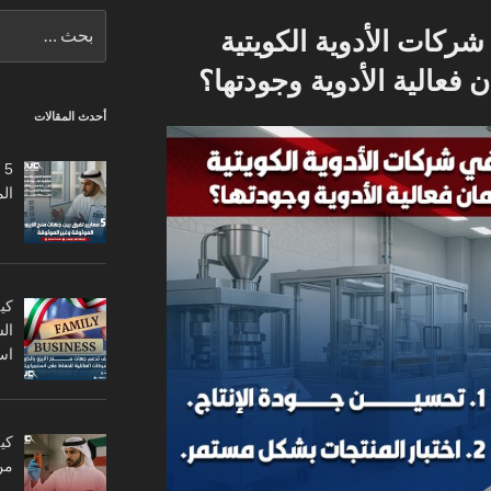
البحث
عايير ISO في شركات الأدوية الكويتية
عن:
عالية الأدوية وجودتها؟
أحدث المقالات
5
ال
كي
ال
اس
من