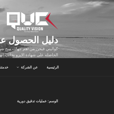
لتجاوز
لى
لمحتوى
دليل الحصول عل
كواليتي فيجن من اهم جهات منح شهاد
الحاصله على شهادة الايزو بجانب انه
تجاوز عدد ساعه عملهم الاف الساع
الرئيسية
عن الشركة
خدمتنا
الوسم:
عمليات تدقيق دورية