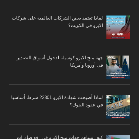
لماذا تعتمد بعض الشركات العالمية على شركات
الايزو في الكويت؟
جهة منح الايزو كوسيلة لدخول أسواق التصدير
في أوروبا وأمريكا
لماذا أصبحت شهادة الايزو 22301 شرطا أساسيا
في عقود البنوك؟
كيف تساهم جهات منح الايزو في رفع صادرات