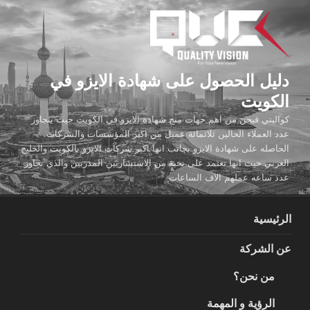
لتجاوز
لى
لمحتوى
دليل الحصول على شهادة الايزو في
الكويت
كواليتي فيجن من اهم جهات منح شهادة الايزو في الكويت حيث يتجاوز
عدد العملاء الحالين ثلاثمائة عميل من اكبر المؤسسات والشركات
الحاصله على شهادة الايزو بجانب انها اكبر شركات الايزو بالكويت والخليج
العربي حيث انها تعتمد على نخبة من الاستشاريين المدربين والذي تجاوز
عدد ساعه عملهم الاف الساعات
الرئيسية
عن الشركة
من نحن؟
الرؤية و المهمة