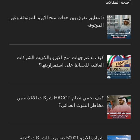
أحدث المقالات
5 معايير تفرق بين جهات منح الايزو الموثوقة وغير
الموثوقة
كيف تدعم جهات منح الايزو بالكويت الشركات
العائلية للحفاظ على استمراريتها؟
كيف يحمي نظام HACCP شركات الأغذية من
مخاطر التلوث الغذائي؟
شهادة الايزو 50001 ضرورية للشركات كثيفة