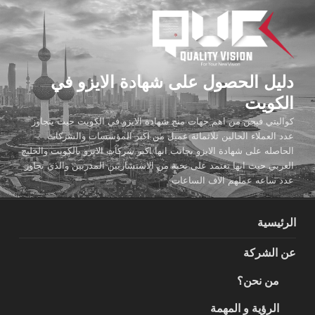
لتجاوز
لى
لمحتوى
دليل الحصول على شهادة الايزو في
الكويت
كواليتي فيجن من اهم جهات منح شهادة الايزو في الكويت حيث يتجاوز
عدد العملاء الحالين ثلاثمائة عميل من اكبر المؤسسات والشركات
الحاصله على شهادة الايزو بجانب انها اكبر شركات الايزو بالكويت والخليج
العربي حيث انها تعتمد على نخبة من الاستشاريين المدربين والذي تجاوز
عدد ساعه عملهم الاف الساعات
الرئيسية
عن الشركة
من نحن؟
الرؤية و المهمة