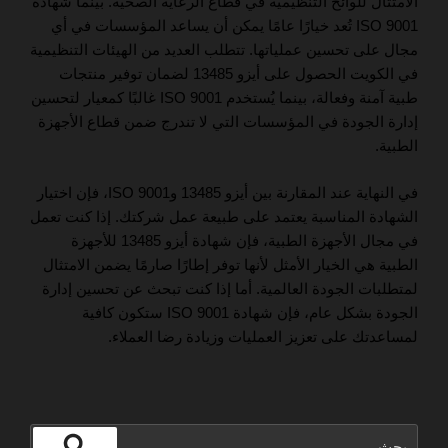
الامتثال للوائح التنظيمية في قطاع الرعاية الصحية. بينما شهادة
ISO 9001 تُعد خيارًا عامًا يمكن أن يساعد المؤسسات في أي
مجال على تحسين عملياتها. تتطلب العديد من الهيئات التنظيمية
في الكويت الحصول على أيزو 13485 لضمان توفير منتجات
طبية آمنة وفعالة، بينما يُستخدم ISO 9001 غالبًا كمعيار لتحسين
إدارة الجودة في المؤسسات التي لا تندرج ضمن قطاع الأجهزة
الطبية.
في النهاية عند المقارنة بين أيزو 13485 وISO 9001، فإن اختيار
الشهادة المناسبة يعتمد على طبيعة عمل شركتك. إذا كنت تعمل
في مجال الأجهزة الطبية، فإن شهادة أيزو 13485 للأجهزة
الطبية هي الخيار الأمثل لأنها توفر إطارًا صارمًا يضمن الامتثال
لمتطلبات الجودة العالمية. أما إذا كنت تبحث عن تحسين إدارة
الجودة بشكل عام، فإن شهادة ISO 9001 ستكون كافية
لمساعدتك على تعزيز العمليات وزيادة رضا العملاء.
البحث