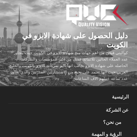
لتجاوز
لى
لمحتوى
دليل الحصول على شهادة الايزو في
الكويت
كواليتي فيجن من اهم جهات منح شهادة الايزو في الكويت حيث يتجاوز
عدد العملاء الحالين ثلاثمائة عميل من اكبر المؤسسات والشركات
الحاصله على شهادة الايزو بجانب انها اكبر شركات الايزو بالكويت والخليج
العربي حيث انها تعتمد على نخبة من الاستشاريين المدربين والذي تجاوز
عدد ساعه عملهم الاف الساعات
الرئيسية
عن الشركة
من نحن؟
الرؤية و المهمة