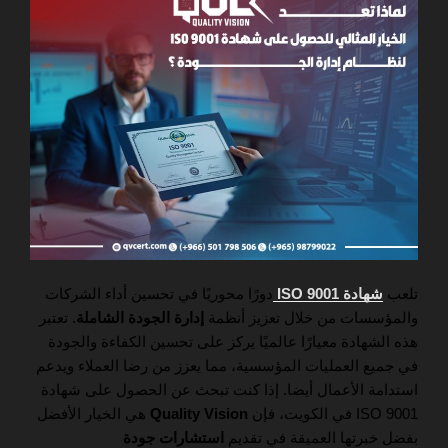
تلعب
شهادة ISO 9001
دورًا محوريًا في تحسين أداء الشركات
والمؤسسات من خلال تعزيز أنظمة
إدارة الجودة الشاملة
. تعتبر
هذه الشهادة معيارًا عالميًا يركز على تحسين الكفاءة والجودة
في جميع العمليات المؤسسية، مما يعزز من رضا العملاء ويدعم
استدامة الأعمال أيضا. إذا كنت تبحث عن الحصول على شهادة
ISO 9001 في الكويت، فإن
Quality Vision
هي الخيار الأفضل
بفضل خبرتها العميقة في تقديم
استشارات جودة