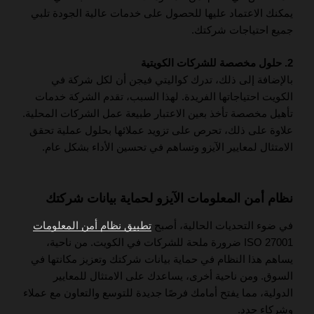
يمكنك الاعتماد عليها للحصول على خدمات عالية الجودة تلبي
جميع احتياجات شركتك.
2. حلول مخصصة للشركات الكويتية
بالإضافة إلى ذلك، تدرك كواليتي فيجن أن لكل شركة في
الكويت احتياجاتها الفريدة. لهذا السبب، تقدم الشركة خدمات
تأهيل مخصصة تأخذ بعين الاعتبار طبيعة عمل الشركات المحلية.
علاوة على ذلك، تحرص على تزويد عملائها بحلول عملية تحقق
الامتثال لمعايير الآيزو وتساهم في تحسين الأداء بشكل عام.
نظام أمن المعلومات الآيزو لحماية بيانات شركتك
في ضوء التحديات الحالية، أصبح
تطبيق نظام أمن المعلومات
ISO 27001 ضرورة ملحة للشركات في الكويت. من ناحية،
يساهم هذا النظام في حماية بيانات شركتك وتعزيز مكانتها في
السوق. ومن ناحية أخرى، يساعدك على الامتثال للمعايير
الدولية، مما يفتح أمامك فرصًا جديدة للتوسع والتعاون مع عملاء
وشركاء جدد.