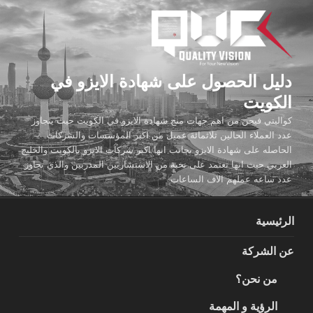
لتجاوز
لى
لمحتوى
دليل الحصول على شهادة الايزو في
الكويت
كواليتي فيجن من اهم جهات منح شهادة الايزو في الكويت حيث يتجاوز
عدد العملاء الحالين ثلاثمائة عميل من اكبر المؤسسات والشركات
الحاصله على شهادة الايزو بجانب انها اكبر شركات الايزو بالكويت والخليج
العربي حيث انها تعتمد على نخبة من الاستشاريين المدربين والذي تجاوز
عدد ساعه عملهم الاف الساعات
الرئيسية
عن الشركة
من نحن؟
الرؤية و المهمة