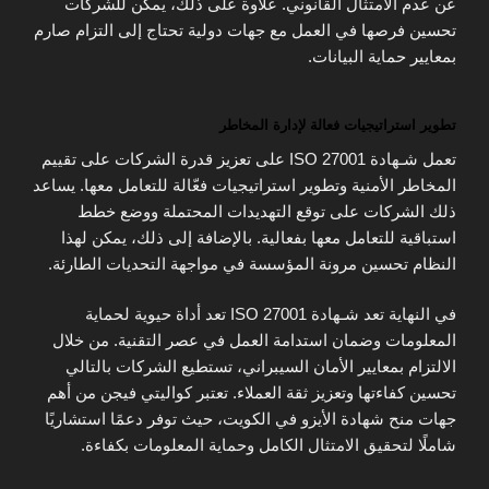
عن عدم الامتثال القانوني. علاوة على ذلك، يمكن للشركات
تحسين فرصها في العمل مع جهات دولية تحتاج إلى التزام صارم
بمعايير حماية البيانات.
تطوير استراتيجيات فعالة لإدارة المخاطر
تعمل شـهادة ISO 27001 على تعزيز قدرة الشركات على تقييم
المخاطر الأمنية وتطوير استراتيجيات فعّالة للتعامل معها. يساعد
ذلك الشركات على توقع التهديدات المحتملة ووضع خطط
استباقية للتعامل معها بفعالية. بالإضافة إلى ذلك، يمكن لهذا
النظام تحسين مرونة المؤسسة في مواجهة التحديات الطارئة.
في النهاية تعد شـهادة ISO 27001 تعد أداة حيوية لحماية
المعلومات وضمان استدامة العمل في عصر التقنية. من خلال
الالتزام بمعايير الأمان السيبراني، تستطيع الشركات بالتالي
تحسين كفاءتها وتعزيز ثقة العملاء. تعتبر كواليتي فيجن من أهم
جهات منح شهادة الأيزو في الكويت، حيث توفر دعمًا استشاريًا
شاملًا لتحقيق الامتثال الكامل وحماية المعلومات بكفاءة.