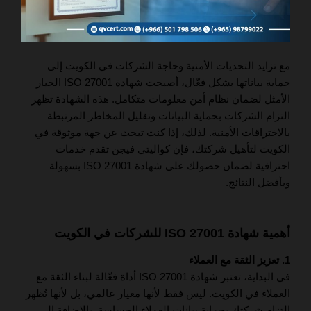
مع تزايد التحديات الأمنية وحاجة الشركات في الكويت إلى
حماية بياناتها بشكل فعّال، أصبحت شهادة ISO 27001 الخيار
الأمثل لضمان نظام أمن معلومات متكامل. هذه الشهادة تظهر
التزام الشركات بحماية البيانات وتقليل المخاطر المرتبطة
بالاختراقات الأمنية. لذلك، إذا كنت تبحث عن جهة موثوقة في
الكويت لتأهيل شركتك، فإن كواليتي فيجن تقدم خدمات
احترافية لضمان حصولك على شهادة ISO 27001 بسهولة
وبأفضل النتائج.
أهمية شهادة ISO 27001 للشركات في الكويت
1. تعزيز الثقة مع العملاء
في البداية، تعتبر شهادة ISO 27001 أداة فعّالة لبناء الثقة مع
العملاء في الكويت. ليس فقط لأنها معيار عالمي، بل لأنها تُظهر
التزام شركتك بحماية بيانات العملاء الحساسة. بالإضافة إلى