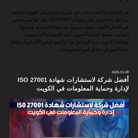
في الختام، إذا كنت تبحث عن شريك موثوق في الكويت لتأهيل
شركتك والحصول على شهادة ISO 27001، فإن كواليتي فيجن
هي الخيار الأمثل. بفضل خبرتها، خدماتها المتميزة، ودعمها
الشامل، تصبح عملية الحصول على الشهادة أكثر سهولة
وفعالية. لا تتردد في التواصل مع كواليتي فيجن الآن لتبدأ رحلتك
نحو التميز في مجال أمن المعلومات.
نُشر
2025-01-08
في
أفضل شركة لاستشارات شهادة ISO 27001
لإدارة وحماية المعلومات في الكويت