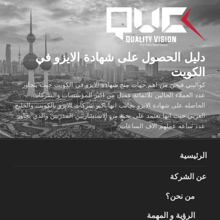
لتجاوز
لى
لمحتوى
دليل الحصول على شهادة الايزو في
الكويت
كواليتي فيجن من اهم جهات منح شهادة الايزو في الكويت حيث يتجاوز
عدد العملاء الحالين ثلاثمائة عميل من اكبر المؤسسات والشركات
الحاصله على شهادة الايزو بجانب انها اكبر شركات الايزو بالكويت والخليج
العربي حيث انها تعتمد على نخبة من الاستشاريين المدربين والذي تجاوز
عدد ساعه عملهم الاف الساعات
الرئيسية
عن الشركة
من نحن؟
الرؤية و المهمة