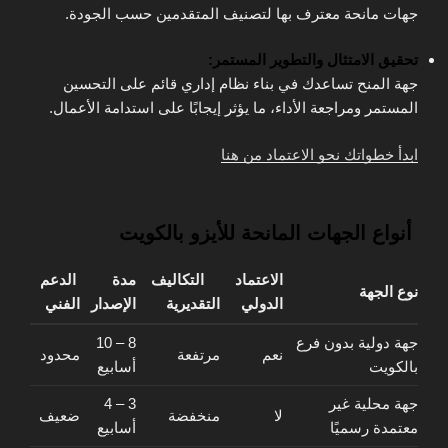
جهات مانحة معترف بها لتصنيف المتقدمين حسب الجودة.
تحقيق الامتثال والتطوير المستمر:
جهة المنح تساعدك في بناء نظام إداري قائم على التحسين
المستمر ومراجعة الأداء، ما يؤثر إيجابًا على استدامة الأعمال.
ابدأ خطواتك نحو الاعتماد من هنا
أنواع الجهات المانحة للأيزو بالكويت
الاعتماد
التكاليف
مدة
الدعم
نوع الجهة
الدولي
التقديرية
الإصدار
الفني
جهة دولية بدون فرع
8 – 10
نعم
مرتفعة
محدود
بالكويت
أسابيع
جهة محلية غير
3 – 4
لا
منخفضة
ضعيف
معتمدة رسميًا
أسابيع