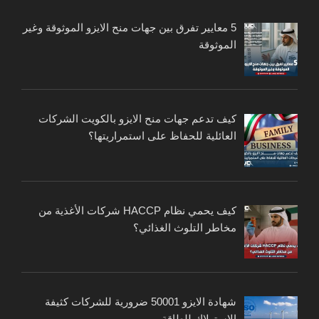
5 معايير تفرق بين جهات منح الايزو الموثوقة وغير
الموثوقة
كيف تدعم جهات منح الايزو بالكويت الشركات
العائلية للحفاظ على استمراريتها؟
كيف يحمي نظام HACCP شركات الأغذية من
مخاطر التلوث الغذائي؟
شهادة الايزو 50001 ضرورية للشركات كثيفة
الاستهلاك للطاقة