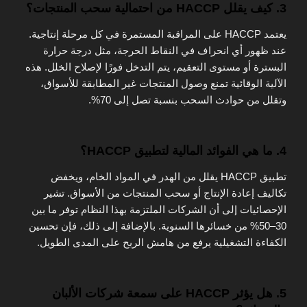
3. كيف يقلل HACCP من احتمالية سحب المنتجات؟
يعتمد HACCP على المراقبة المستمرة في كل مرحلة إنتاجية.
عند ظهور أي انحراف في النقاط الحرجة، مثل درجة حرارة
البسترة أو مستوى التعقيم، يتم التدخل فورًا لإصلاح الخلل. هذه
الآلية الوقائية تمنع وصول المنتجات غير المطابقة للأسواق،
وتقلل من حوادث السحب بنسبة تصل إلى 70%.
4. ما هي الفوائد المالية لتطبيق HACCP؟
تطبيق HACCP يقلل من الهدر في المواد الخام، ويخفض
تكاليف إعادة الإنتاج أو سحب المنتجات من الأسواق. تشير
الإحصائيات إلى أن الشركات الملتزمة بهذا النظام توفر ما بين
30–50% من خسائرها السنوية. بالإضافة إلى ذلك، فإن تحسين
الكفاءة التشغيلية يرفع من هامش الربح على المدى الطويل.
5. هل يؤثر HACCP على سمعة شركات الألبان