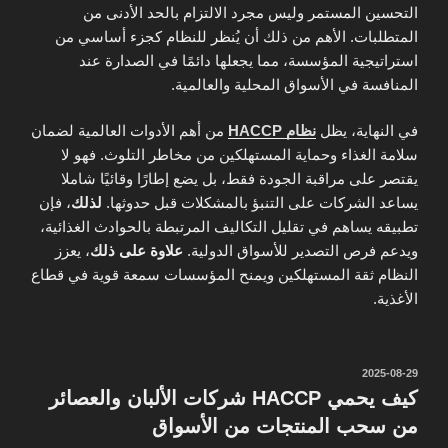
التحسين المستمر وليس مجرد الالتزام بالحد الأدنى من
المتطلبات. الأهم من ذلك أن يُنظر للنظام كجزء أساسي من
استراتيجية المؤسسة، مما يجعلها دائمًا في الصدارة عند
المنافسة في الأسواق المحلية والعالمية.
في النهاية، يظل
نظام HACCP
من أهم الأدوات العالمية لضمان
سلامة الغذاء وحماية المستهلكين من مخاطر التلوث. فهو لا
يقتصر على مراقبة الجودة فقط، بل يضع إطارًا وقائيًا شاملا
يساعد الشركات على التنبؤ بالمشكلات قبل حدوثها.
لذلك
، فإن
تطبيقه يساهم في تقليل التكاليف المرتبطة بالحوادث الغذائية،
ويدعم فرص التصدير للأسواق الدولية.
علاوة على ذلك
، يعزز
النظام ثقة المستهلكين ويمنح المؤسسات سمعة قوية في قطاع
الأغذية.
نُشر
2025-08-29
في
كيف يحمي HACCP شركات الألبان والعصائر
من سحب المنتجات من الأسواق