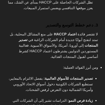
تظل الشركات الحاصلة على HACCP بمنأى عن الشك، مما
يعزز موقعها التنافسي ويضمن استمرار المبيعات.
3. دعم خطط التوسع والتصدير
لا تقتصر فائدة
اعتماد HACCP
على منع المشاكل المحلية، بل
تمتد لتفتح أبوابًا جديدة أمام الشركات الراغبة في
تصدير
المنتجات
إلى أوروبا، أمريكا، والأسواق الآسيوية. فغالبية
المستوردين الدوليين يشترطون اعتماد HACCP كشرط
أساسي لقبول المنتجات الغذائية.
ومن أبرز الفوائد العملية:
تصدير المنتجات للأسواق العالمية:
بفضل الالتزام بالمعايير،
تستطيع الشركات الكويتية دخول أسواق الاتحاد الأوروبي
وأمريكا الشمالية دون التعرض لرفض الشحنات.
زيادة فرص النمو:
الدراسات تشير إلى أن الشركات التي