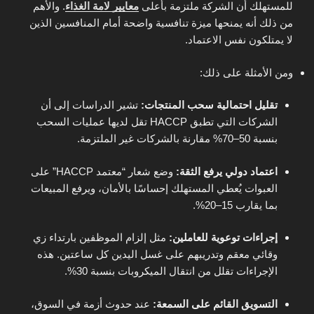
للمستهلك أن الشركة ملتزمة بأعلى
معايير لامة الغذاء
. والأهم
من ذلك أنه يمنحها ميزة تنافسية واضحة أمام المنافسين الذين
لا يمتلكون نفس الاعتماد.
ومن الأمثلة على ذلك:
تقليل احتمالية سحب المنتجات:
تشير الدراسات إلى أن
الشركات التي تطبق HACCP تقل لديها عمليات السحب
بنسبة 50–70% مقارنة بالشركات غير الملتزمة.
اعتماد دولي يرفع الثقة:
وضع شعار “معتمد HACCP” على
العبوات يُعطي المستهلك إحساسًا بالأمان، ويرفع المبيعات
بما يقارب 15–20%.
إجراءات توعوية للعاملين:
مثل إلزام الموظفين بارتداء زي
وقائي معقم وتدريبهم على غسل اليدين كل ساعتين. هذه
الإجراءات تقلل من انتقال الميكروبات بنسبة 30%.
التسويق القائم على السمعة:
عند حدوث أزمة في السوق،