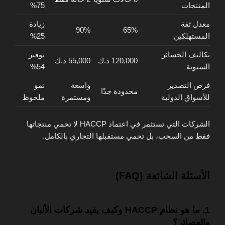
المنتجات
75%
معدل ثقة
زيادة
90%
65%
المستهلكين
25%
تكاليف الخسائر
توفير
120,000 د.ك
55,000 د.ك
السنوية
54%
فرص التصدير
واسعة
نمو
محدودة جدًا
للأسواق الدولية
ومستمرة
ملحوظ
الشركات التي تستثمر في اعتماد HACCP لا تحمي منتجاتها
فقط من السحب، بل تحمي مستقبلها التجاري بالكامل.
الأسئلة الشائعة (FAQ)
1. ما هو نظام HACCP وكيف يفيد شركات الألبان
والعصائر؟