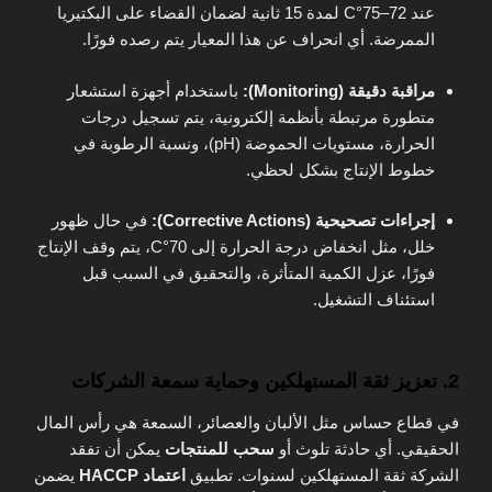
عند 72–75°C لمدة 15 ثانية لضمان القضاء على البكتيريا
الممرضة. أي انحراف عن هذا المعيار يتم رصده فورًا.
مراقبة دقيقة (Monitoring):
باستخدام أجهزة استشعار
متطورة مرتبطة بأنظمة إلكترونية، يتم تسجيل درجات
الحرارة، مستويات الحموضة (pH)، ونسبة الرطوبة في
خطوط الإنتاج بشكل لحظي.
إجراءات تصحيحية (Corrective Actions):
في حال ظهور
خلل، مثل انخفاض درجة الحرارة إلى 70°C، يتم وقف الإنتاج
فورًا، عزل الكمية المتأثرة، والتحقيق في السبب قبل
استئناف التشغيل.
2. تعزيز ثقة المستهلكين وحماية سمعة الشركات
في قطاع حساس مثل الألبان والعصائر، السمعة هي رأس المال
الحقيقي. أي حادثة تلوث أو
سحب للمنتجات
يمكن أن تفقد
الشركة ثقة المستهلكين لسنوات. تطبيق
اعتماد HACCP
يضمن