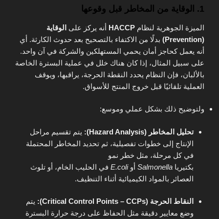
1. الوقاية من المخاطر قبل وقوعها
الميزة الجوهرية لنظام
HACCP
أنه يركز على
الوقاية
(Prevention)
بدلًا من الاكتفاء بالتصحيح بعد حدوث الكارثة. أي
أنه يعمل كحاجز أمان يحمي المستهلكين والشركة في آن واحد.
على سبيل المثال، إذا كان هناك خلل في عملية البسترة الخاصة
بالألبان، فإن النظام يحدد النقطة الحرجة، يراقبها، ويوقف
العملية تلقائيًا قبل خروج المنتج للأسواق.
ولتوضيح ذلك بشكل عملي وموسع:
تحليل المخاطر (Hazard Analysis):
يتم تقسيم مراحل
الإنتاج إلى خطوات تفصيلية، ثم تحديد المخاطر المحتملة
في كل مرحلة، مثل خطر نمو
بكتيريا
Salmonella
أو
E.coli
في الحليب الخام، أو تلوث
العصائر بالمواد الكيميائية أثناء التنظيف.
النقاط الحرجة (Critical Control Points – CCPs):
يتم
وضع معايير دقيقة مثل الحفاظ على درجة حرارة البسترة