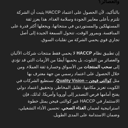
والعصائر؟
بالتأكيد، لأن الحصول على اعتماد HACCP يثبت أن الشركة
تلتزم بأعلى معايير الجودة وسلامة الغذاء. هذا يعزز ثقة
المستهلكين والمستوردين في منتجاتها، ويجعلها أكثر قدرة على
المنافسة. وبمرور الوقت، تتحول السمعة الجيدة إلى أصل
تجاري قوي يحمي الشركة من تقلبات السوق.
إن تطبيق نظام
HACCP
لا يحمي فقط منتجات شركات الألبان
والعصائر من التلوث، بل يحميها أيضًا من الأزمات التي قد تؤدي
إلى
سحب المنتجات
من الأسواق وخسارة ثقة العملاء. ومن
خلال الحصول على اعتماد رسمي من جهة معترف بها
مثل
كوالتى فيجن – Quality Vision
، تستطيع الشركات في
الكويت تعزيز مكانتها، تقليل المخاطر، وتحقيق اعتماد دولي
يفتح أمامها فرص التصدير إلى أوروبا وأمريكا. لذلك، فإن
الاستثمار في HACCP عبر كوالتى فيجن يمثل خطوة
استراتيجية لضمان
الغذاء الصحي
، تحسين الأداء التشغيلي،
وضمان الاستدامة على المدى الطويل.