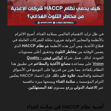
في ظل تزايد الاهتمام العالمي بسلامة الغذاء، أصبح الالتزام
بالأنظمة والمعايير الدولية ضرورة ملحّة للشركات العاملة في
قطاع الأغذية. ومن أبرز هذه الأنظمة هو
نظام HACCP
الذي
يضمن الوقاية من
مخاطر التلوث
وتحقيق أعلى مستويات
الجودة. لذلك، تعمل شركة
كوالتي فيجن – Quality
Vision
على مساعدة
مصانع الأغذية
و
المطاعم
في تطبيق هذا
النظام بكفاءة، مما يعزز من قدرتها على التوسع في الأسواق
المحلية والعالمية.
علاوة على ذلك
، فإن اعتماد HACCP يعكس
التزام المؤسسة بـ
سلامة الغذاء
ويمنحها ميزة تنافسية
عبر
الاعتماد الدولي
ورفع مستوى
ثقة المستهلكين
.
أهمية نظام HACCP في سلامة الغذاء