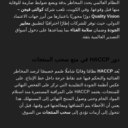
النظام العالمي يحدد المخاطر بدقة ويضع ضوابط صارمة للوقاية
منها قبل وقوعها. وفي الكويت، تلعب شركة
كوالتى فيجن –
Quality Vision
دورًا محوريًا باعتبارها من أبرز جهات الاعتماد
الدولي، حيث توفر للشركات إطارًا احترافيًا لتطبيق
معايير
الجودة
وضمان
سلامة الغذاء
بما يساعدها على دخول أسواق
التصدير العالمية بثقة.
دور HACCP في منع سحب المنتجات
يُعد
HACCP
نظامًا وقائيًا شاملًا صُمم خصيصًا لرصد المخاطر
الغذائية والتحكم فيها عند نقاط حرجة داخل خط الإنتاج. على
عكس أنظمة الجودة التقليدية التي تركز على الفحص النهائي
للمنتجات، يعتمد HACCP على المراقبة المستمرة منذ استلام
المواد الخام وحتى وصول المنتج النهائي إلى المستهلك. هذا
يعني أن الأخطاء يتم اكتشافها ومعالجتها في وقتها، قبل أن
تتحول إلى أزمات تؤدي إلى
سحب المنتجات
من السوق.