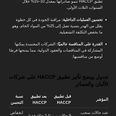
تطبق HACCP تنمو صادراتها بمعدل 10–15% خلال
السنوات الثلاث الأولى.
تحسين العمليات الداخلية:
مراقبة الجودة في كل خطوة
يقلل من الهدر بنسبة تصل إلى 25% من المواد الخام، وهو
ما يخفض التكلفة التشغيلية.
القدرة على المنافسة عالميًا:
الشركات المعتمدة يمكنها
المشاركة في المناقصات والعقود الدولية، مما يمنحها فرصًا
أوسع من منافسيها.
جدول يوضح تأثير تطبيق HACCP على شركات
الألبان والعصائر
قبل تطبيق
بعد تطبيق
نسبة
المؤشر
HACCP
HACCP
التحسن
عدد حالات سحب
انخفاض
8 حالات سنويًا
2 حالة فقط