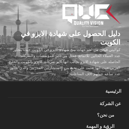
لتجاوز
لى
لمحتوى
دليل الحصول على شهادة الايزو في
الكويت
كواليتي فيجن من اهم جهات منح شهادة الايزو في الكويت حيث يتجاوز
عدد العملاء الحالين ثلاثمائة عميل من اكبر المؤسسات والشركات
الحاصله على شهادة الايزو بجانب انها اكبر شركات الايزو بالكويت والخليج
العربي حيث انها تعتمد على نخبة من الاستشاريين المدربين والذي تجاوز
عدد ساعه عملهم الاف الساعات
الرئيسية
عن الشركة
من نحن؟
الرؤية و المهمة