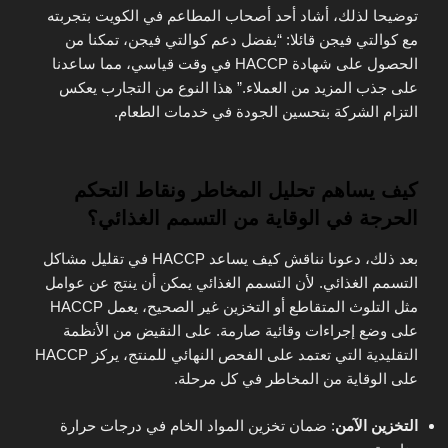
توضيحا لذلك، أشاد أحد أصحاب المطاعم في الكويت بتجربته
مع كوالتي فيجن قائلا: “بفضل دعم كوالتي فيجن، تمكنا من
الحصول على شهادة HACCP في وقت قياسي، مما ساعدنا
على جذب المزيد من العملاء.” هذا النوع من التجارب يعكس
التزام الشركة بتحسين الجودة في خدمات الطعام.
كيف يساهم تحليل المخاطر ونقاط التحكم
الحرجة في الوقاية من التسمم الغذائي؟
بعد ذلك، دعونا نناقش كيف يساعد HACCP في تقليل مشاكل
التسمم الغذائي. لأن التسمم الغذائي يمكن أن ينتج عن عوامل
مثل التلوث المتقاطع أو التخزين غير الصحيح، يعمل HACCP
على وضع إجراءات وقائية صارمة. على النقيض من الأنظمة
التقليدية التي تعتمد على الفحص النهائي للمنتج، يركز HACCP
على الوقاية من المخاطر في كل مرحلة.
التخزين الآمن
: ضمان تخزين المواد الخام في درجات حرارة