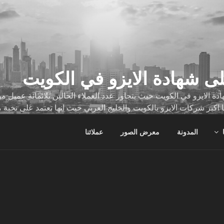
ى شهادة الايزو في الكويت
ة الايزو في الكويت حيث يتجاوز عدد العملاء الحالين ثلاثمائة عميل
ا اكبر شركات الايزو بالكويت والخليج العربي حيث انها تعتمد على نخبة 
ات
المدونة
معرض الصور
عملائنا