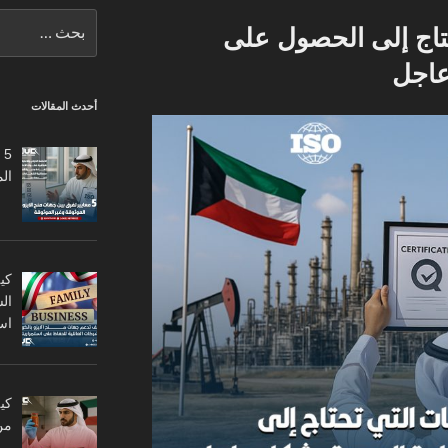
البحث
تاج إلى الحصول على
عن:
عاجل
أحدث المقالات
5
ال
كي
ال
اس
من