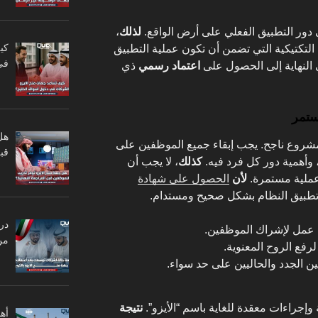
ي دور التطبيق الفعلي على أرض الواقع.
لذلك
،
كي
لتكتيكية التي تضمن أن تكون عملية التطبيق
في
النهاية إلى الحصول على
اعتماد رسمي
ذي
هل
 مشروع ناجح. يجب إبقاء جميع الموظفين على
قبل
 وأهمية دور كل فرد فيه.
كذلك
، لا يجب أن
 عملية مستمرة.
لأن
الحصول على شهادة
تطبيق النظام بشكل صحيح ومستدام.
در
عمل لإشراك الموظفين.
من
رفع الروح المعنوية.
 الجدد والحاليين على حد سواء.
 وإجراءات معقدة للغاية باسم “الأيزو”.
نتيجة
أه