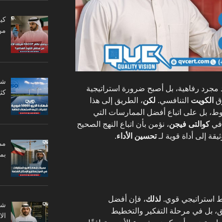
من
 مجرد رفاهية، بل أصبح ضرورة استراتيجية
كثي
وق
الكويت
التنافسي.
لكن
، الطريق إلى هذا
روط، بل على اتباع أفضل الممارسات التي
في
كوالتى فيجن
، نؤمن بأن اتباع النهج الصحيح
قة إلى أداة قوية لـ
تحسين الأداء
.
مم
بم
طيط استراتيجي قوي.
لذلك
، فإن أفضل
يق، بل في مرحلة التفكير والتخطيط
ال