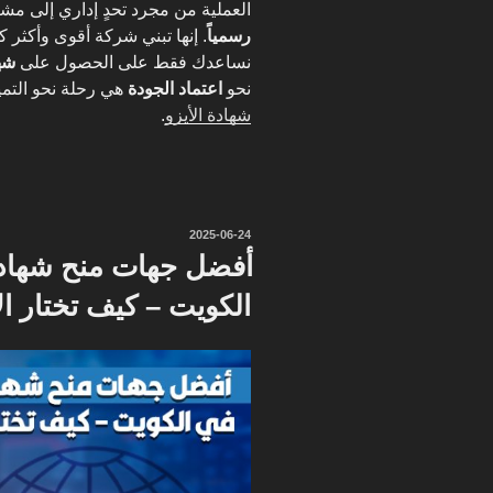
العملية من مجرد تحدٍ إداري إلى م
رسمياً
. إنها تبني شركة أقوى وأكثر ك
نساعدك فقط على الحصول على
شه
نحو
اعتماد الجودة
هي رحلة نحو التم
شهادة الأيزو
.
نُشر
2025-06-24
في
أفضل جهات منح شهادة 
الكويت – كيف تختار 