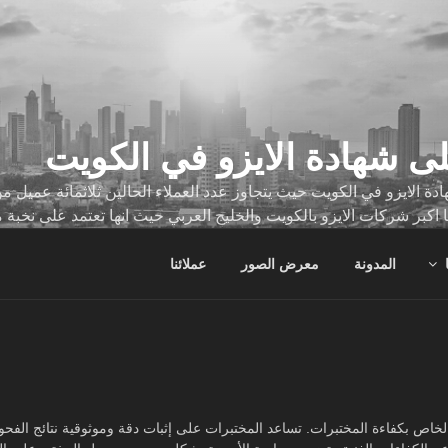
ى شهادة الايزو في الكويت
ة الايزو في الكويت حيث يتجاوز عدد العملاء الحالين ثلاثمائة عميل
ا اكبر شركات الايزو بالكويت والخليج العربي حيث انها تعتمد على نخبة 
ات
المدونة
معرض الصور
عملائنا
 المعيار الدولي الخاص بكفاءة المختبرات. تساعد المختبرات على إثبات دقة وموثوقية نتائ