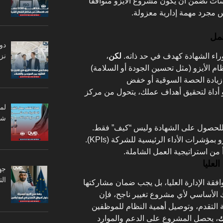
سات تضمن أن يكون مشروع الأيزو متوافقًا
 مجرد مهمة إدارية معزولة.
دو
وراء الشهادة كهدف في حد ذاته.
لكن
،
نزا
 الأيزو (مثل تحسين الجودة أو السلامة)
 زيادة الحصة السوقية أو خفض
زو أداة لتحقيق أهداف عملك، يتحول من مركز
لم
شر
 للحصول على الشهادة وليس “كيف” فقط.
مؤشرات الأداء الرئيسية للشركة (KPIs).
أ من استراتيجية العمل الشاملة.
جه
ال
فقة الإدارة العليا، بل يجب ضمان مشاركتها
ك الأساسي لأي مشروع تغيير ناجح، فإن
التقدم، وتوصيل أهمية النظام للموظفين
ك
، يحصل المشروع على الدعم والموارد