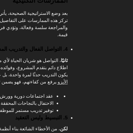
الممارسات التكتيكية
بعد وضع الاستراتيجية الصحيحة، يأت
تركز هذه الممارسات على التفاصيل ا
والمراجعة سلسة وفعالة، وتؤدي في 
قيمة.
4. التواصل الفعال والتدريب المستمر
ثانيًا
، التواصل هو شريان الحياة لأي
اطلاع دائم بتقدم المشروع، وفوائده،
يكون التدريب حدثًا لمرة واحدة، بل
الأيزو
يرفع من كفاءتهم، فهو يضمن 
عقد اجتماعات دورية وورش 
الاحتفال بالنجاحات المحققة ل
توفير تدريب مستمر للموظفين
5. التبسيط وليس التعقيد
لكن
، من الأخطاء الشائعة بناء أنظمة