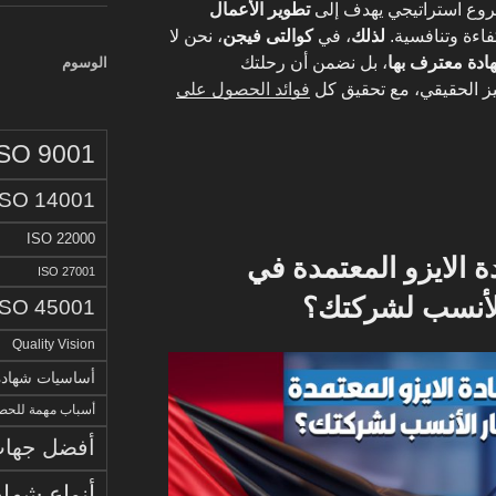
شروع استراتيجي يهدف إلى
تطوير الأعمال
فاءة وتنافسية.
لذلك
، في
كوالتى فيجن
، نحن لا
ادة معترف بها
، بل نضمن أن رحلتك
الوسوم
يز الحقيقي، مع تحقيق كل
فوائد الحصول على
ISO 9001
ISO 14001
ISO 22000
الايزو المعتمدة في
ISO 27001
الأنسب لشركتك؟
ISO 45001
Quality Vision
أساسيات شهادة الا
أسباب مهمة للحصو
أفضل جهات 
أنواع شهاد