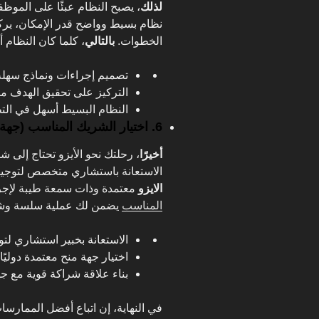
لذلك
، يصبح النظام عبئًا على الموظ
نظام بسيط وواضح قدر الإمكان، يرك
الخطوات.
بالتالي
، كلما كان النظام أ
تصميم إجراءات ونماذج سهلة 
التركيز على تحقيق الهدف من
النظام البسيط أسهل في الت
6. اختيار الشريك المناسب (جهة المنح والاستشارات)
أخيرًا
، رحلتك نحو الأيزو تحتاج إلى ش
الاستعانة باستشاري متخصص لتوجيهك
الايزو
معتمدة وذات سمعة طيبة لإجرا
المناسب
يضمن لك عملية سلسة وشها
الاستعانة بخبير استشاري لتو
اختيار جهة منح معتمدة دوليً
بناء علاقة شراكة قوية مع جه
في النهاية، إن اتباع أفضل الممارس