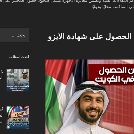
دعم الكفاءات الفنية وتضمن معايرة الأجهزة بشكل صحيح. حصول المختبر على الشه
 المنافسة محليًا ودوليًا.
البحث
لحصول على شهادة الايزو
عن:
أحدث المقالات
5
ال
كي
ال
اس