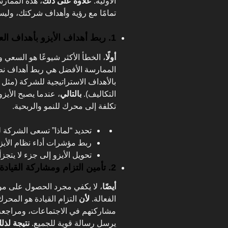
الأولية.
علاوة على ذلك
، هذه الممار
تمامًا مع رؤية وأهداف شركتك، وليس
1. ربط أهداف الأيزو بأهداف العمل
أولًا
، الخطأ الأكثر شيوعًا هو السعي 
الممارسة الأفضل هي ربط أهداف نظام
بالأهداف الاستراتيجية للشركة (مثل
التكاليف).
بالتالي
، عندما يصبح الأي
تكلفة إلى محرك للنمو والربحية.
تحديد “لماذا” تسعى الشركة
ربط مؤشرات أداء نظام الأيزو ب
تحويل الأيزو إلى جزء لا يتجز
2. تأمين التزام ومشاركة القيادة العليا
أيضًا
، لا يكفي مجرد الحصول على موا
الفعالة.
لأن
التزام القيادة هو المحر
مشاركتهم في الاجتماعات، ومراجعة 
يرسل رسالة قوية للجميع.
نتيجة لذل