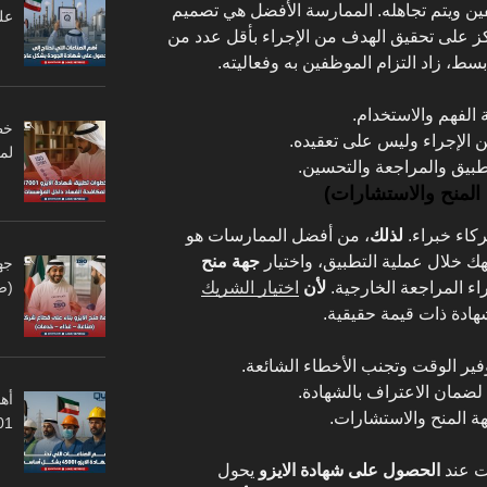
فين ويتم تجاهله. الممارسة الأفضل هي تصميم
عل
ز على تحقيق الهدف من الإجراء بأقل عدد من
بسط، زاد التزام الموظفين به وفعاليته.
الفهم والاستخدام.
 الإجراء وليس على تعقيده.
لم
طبيق والمراجعة والتحسين.
ركاء خبراء.
لذلك
، من أفضل الممارسات هو
 خلال عملية التطبيق، واختيار
جهة منح
جه
ء المراجعة الخارجية.
لأن
اختيار الشريك
(ص
دة ذات قيمة حقيقية.
فير الوقت وتجنب الأخطاء الشائعة.
ا لضمان الاعتراف بالشهادة.
أهم
ة المنح والاستشارات.
45001
ات عند
الحصول على شهادة الايزو
يحول