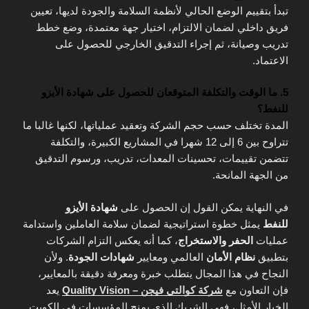
تبدأ بتقييم الوضع الحالي لأنظمة السلامة والجودة لديها، تعيين
فريق داخلي لضمان الالتزام، اختيار جهة معتمدة، وضع خطط
تدريب وصيانة، ثم إجراء التدقيق الخارجي للحصول على
الاعتماد.
5. ما الوقت والتكلفة المتوقعان للحصول على شهادة الأيزو
للنفط؟
المدة تختلف حسب حجم الشركة وتعقيد عملياتها، لكنها غالبا ما
تتراوح بين 6 إلى 12 شهرا في المشاريع الكبيرة، والتكلفة
تتضمن تقييمات، تحسينات المعدات، تدريب، ورسوم التدقيق
من الجهة المانحة.
في النهاية يمكن القول إن الحصول على
شهادة الأيزو
للنفط
يمثل خطوة استراتيجية لضمان سلامة العاملين واستدامة
عمليات
الحفر والاستخراج
، كما أنه يعكس التزام الشركات
بتطبيق
نظام الأمان
العالمي ومعايير
شهادات الجودة
. ولأن
النجاح في هذا المجال يتطلب خبرة ومعرفة دقيقة بالمعايير،
فإن التعاون مع
شركة كوالتى فيجن – Quality Vision
يعد
الخيار الأمثل، فهي الشريك الذي يمنح المؤسسات في الكويت