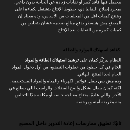
بيحصل فيها فاقد كبير أو نفايات زيادة عن الحاجة بدون داعي.
بمجرد إصلاح النقاط دي، خطوط الإنتاج بتشتغل بكفاءة أعلى
وبتنتج كميات أقل من المخلفات من الأساس، وده معناه إن
المصنع مش هيضطر يدفع مبالغ ضخمة عشان يتخلص من
كميات كبيرة من النفايات بعد الإنتاج.
كفاءة استهلاك الموارد والطاقة
النظام بيركّز كمان على
ترشيد استهلاك الطاقة والمواد
الخام
في كل خطوة من خطوات التصنيع، من أول دخول المواد
الخام لحد المنتج النهائي.
وده مش بس بيقلل فواتير الكهرباء والمياه والمواد المستخدمة،
لكنه كمان بيقلل بشكل واضح الفضلات والراسب اللي بيطلع في
الآخر. واللي عادةً بيحتاج معالجة خاصة أو مكلفة جدًا للتخلص
منه بطريقة آمنة ومرخصة.
ثانيًا: تطبيق ممارسات إعادة التدوير داخل المصنع