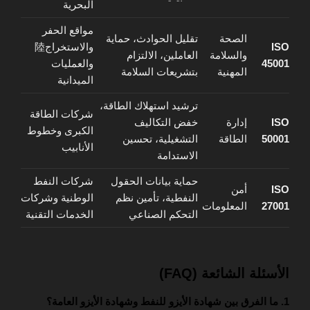
البحرية
مواقع الحفر
الصحة
تقليل الحوادث، حماية
ISO
والاستخراج陸
والسلامة
العاملين، الالتزام
45001
والعمليات
المهنية
بتشريعات السلامة
الميدانية
ترشيد استهلاك الطاقة،
شركات الطاقة
ISO
إدارة
خفض التكاليف
الكبرى وخطوط
50001
الطاقة
التشغيلية، تحسين
الأنابيب
الاستدامة
حماية بيانات الحقول
شركات النفط
ISO
أمن
النفطية، تأمين نظم
الوطنية وشركات
27001
المعلومات
التحكم الصناعي
الخدمات التقنية
الأسئلة الشائعة (FAQ)
1. ما الفرق بين شهادة الأيزو للنفط وشهادة الأيزو العامة؟