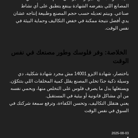
المصانع
اللي بتفرضه الشهادة بينفع يتطبق على أي نشاط
صناعي. وبيتم تعديله حسب حجم المصنع وطبيعة إنتاجه عشان
يدي أفضل نتيجة ممكنة في خفض التكاليف وحماية البيئة في
نفس الوقت.
الخلاصة: وفر فلوسك وطور مصنعك في نفس
الوقت
باختصار،
شهادة الايزو 14001
مش مجرد شهادة شكلية، دي
وسيلة ذكية جدًا تخلي المصنع يقلل كمية المخلفات اللي بتتكوّن.
ويستغلها بدل ما يصرف فلوس على التخلص منها، ويحمي نفسه
من أي مشاكل قانونية أو بيئية في المستقبل.
يعني هتقلل التكاليف، وتحسن الكفاءة، وترفع سمعة شركتك في
السوق في نفس الوقت
نُشر
2025-08-03