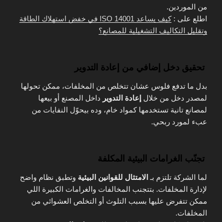
من الموردين.
اطلع على :
كيف يساعد ISO 14001 في خفض استهلاك الطاقة
وتقليل التكاليف التشغيلية للمصانع؟
تحقيق دخل إضافي من إعادة التدوير
بدل ما تدفع فلوس عشان تتخلص من المخلفات، ممكن تحولها
لمصدر دخل من خلال
إعادة التدوير
داخل المصنع أو بيعها
لمصانع تانية تستخدمها كمواد خام، وده بيحوّل النفايات من
عبء لمورد ربحي.
تجنّب الغرامات البيئية المكلفة
لما الشركة تلتزم بـ
الامتثال للقوانين البيئية
وتطبق نظام واضح
لإدارة المخلفات. بتتجنب المخالفات والغرامات الكبيرة اللي
ممكن تتفرض عليها بسبب التلوث أو التخلص العشوائي من
المخلفات.