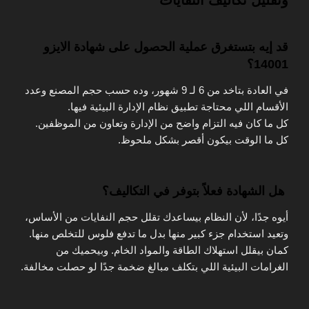
قد إيه بتستغرق عملية الحصول على شهادة الايزو
14001؟
في العادة بتاخد من
6 لـ 9 شهور
، وده حسب حجم المصنع وعدد
الأقسام اللي محتاجة تطبيق نظام
الإدارة البيئية
فيها.
كل ما كان فيه التزام واضح من الإدارة وتعاون من الموظفين.
كل ما الوقت بيكون أقصر بشكل ملحوظ.
هل الشهادة فعلاً بتوفر في التكاليف؟
أيوه جدًا، لأن النظام بيساعدك تقلل حجم النفايات من الأساس،
وتعيد استخدام جزء كبير منها بدل ما تدفع فلوس للتخلص منها.
كمان بيقلل استهلاك الطاقة والمواد الخام. وبيحميك من
الغرامات البيئية اللي بتكلف مبالغ ضخمة جدًا لو حصلت مخالفة.