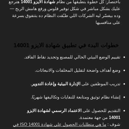
باختصار: كل خطوة بتطبقها من نظام
شهادة الايزو 14001
هترجع
عليك بشكل مباشر في شكل توفير فلوس ورفع هامش الربح —
وده بيفسّر ليه الشركات اللي طبّقت النظام ده بتتفوق بسرعة
على منافسيها
خطوات البدء في تطبيق شهادة الايزو 14001
تقييم الوضع البيئي الحالي للمصنع وتحديد نقاط الفاقد.
وضع أهداف واضحة لتقليل المخلفات والانبعاثات.
تدريب الموظفين على
الإدارة البيئية وإعادة التدوير
.
إنشاء نظام توثيق ومتابعة للنفايات وتكاليفها شهريًا.
التقديم للحصول على
الاعتماد الرسمي لشهادة الايزو
14001
من جهة معتمدة.
شوف :
ما هي متطلبات الحصول على شهادة ISO 14001 في