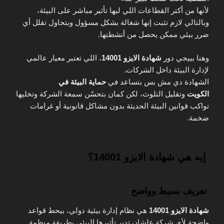
لأنها من أكتر القطاعات اللي ليها تأثير مباشر على البيئة،
وبالتالي لازم تثبت إنها شغالة بشكل مسؤول وبتحاول تقلل أي
ضرر بيئي ممكن يحصل من أنشطتها.
وهنا بييجي دور
شهادة الايزو 14001
، اللي تعتبر معيار عالمي
لإدارة البيئة داخل الشركات.
الشهادة دي مش بس بتساعد في
حماية البيئة في
الكويت
وتقليل التلوث، لكن كمان بتحسّن سمعة الشركة وتخليها
تواكب قوانين البيئة الحديثة بدون مشاكل قانونية أو غرامات
ضخمة.
إيه هي شهادة الايزو 14001؟
تعريف بسيط وواضح
شهادة الايزو 14001
هي نظام إدارة بيئية دولي، بيحط قواعد
واضحة لأي شركة علشان تدير تأثيرها البيئي بطريقة منظمة