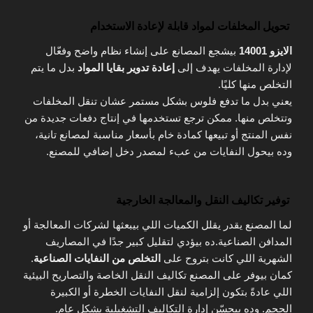
تحويل المخلفات لمواد قابلة لإعادة الاستخدام
الايزو 14001
بيشجع المصانع على إنشاء نظام واضح وفعّال
لإدارة المخلفات يهدف إلى
إعادة تدوير بقايا المواد
بدل ما يتم
التخلص منها كليًا.
يعني بدل ما تدفع فلوس بشكل مستمر عشان تنقل المخلفات
وتتخلص منها. ممكن ترجع تستخدمها في إنتاج دفعات جديدة من
نفس المنتج أو تبيعها كمادة خام بأسعار مناسبة لمصانع تانية،
وده بيحول النفايات من عبء لمصدر دخل إضافي للمصنع.
توفير تكاليف النقل والمعالجة الخارجية
لما المصنع يقدر يقلل الكميات اللي بيبعثها لشركات المعالجة أو
المدافن الصناعية.ده بيؤدي لتقليل كبير جدًا في المصاريف
الشهرية اللي كانت بتروح على
التخلص من النفايات الصناعية
.
كمان بيوفر على المصنع تكاليف النقل الخاصة والتصاريح البيئية
اللي عادةً بتكون إلزامية لنقل النفايات الخطرة أو الكبيرة
الحجم. وده بيحسّن إدارة التكاليف التشغيلية بشكل عام.