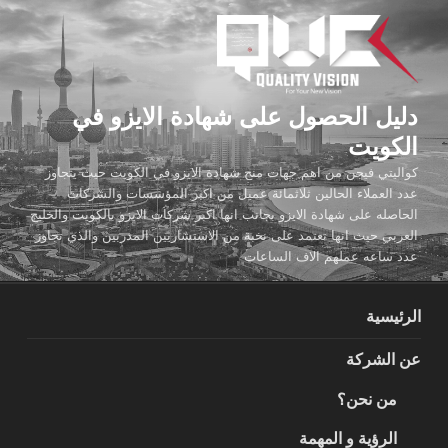
لتجاوز
لى
لمحتوى
دليل الحصول على شهادة الايزو في
الكويت
كواليتي فيجن من اهم جهات منح شهادة الايزو في الكويت حيث يتجاوز
عدد العملاء الحالين ثلاثمائة عميل من اكبر المؤسسات والشركات
الحاصله على شهادة الايزو بجانب انها اكبر شركات الايزو بالكويت والخليج
العربي حيث انها تعتمد على نخبة من الاستشاريين المدربين والذي تجاوز
عدد ساعه عملهم الاف الساعات
الرئيسية
عن الشركة
من نحن؟
الرؤية و المهمة