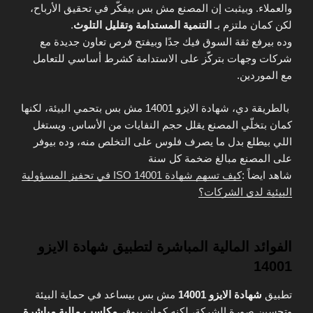
والعملاء. وبيثبت إن المصنع مش بس بيفكّر في تحقيق الأرباح،
لكن كمان ملتزم بـ
التنمية المستدامة وتقليل التلوث
.
وده بيرفع ثقة السوق فيك جدًا وبيفتح فرص تعاون جديدة مع
شركات وجهات بتركّز على الاستدامة كشرط أساسي للتعامل
مع الموردين.
بالطريقة دي، شهادة الايزو 14001 مش بس بتحمي البيئة، لكنها
كمان بتخلّي المصنع يقلل حجم النفايات من الأساس. ويستغل
اللي بيطلع بدل ما يصرف فلوس على التخلص منه، وده بيوفر
على المصنع مبالغ ضخمة كل سنة
شاهد ايضاً :
كيف تسهم شهادة ISO 14001 في تحفيز المسؤولية
البيئية لدى الشركات؟
الفوائد المالية المباشرة لتطبيق شهادة الايزو
14001
تطبيق
شهادة الايزو 14001
مش بس بيساعد في حماية البيئة
وتحسين صورة الشركة، لكنه كمان بيوفر
مكاسب مالية مباشرة