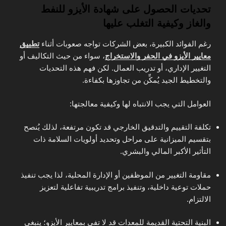
تحديات الحصول على شهادة الأيزو للنفط
والغاز وكيفية التغلب عليها
رغم الفوائد الكبيرة، بعض الشركات تواجه صعوبات أثناء
تطبيق
معايير الأيزو في الحفر والاستخراج
، سواء من حيث التكاليف أو
التغيير الإداري، أو تدريب العمال. لكن فهم هذه التحديات
والتخطيط الجيد يُمكِّن من تجاوزها بكفاءة.
العوامل التي يجب الانتباه لها وكيفية معالجتها:
تكلفة التقييم والتدقيق الخارجي قد تكون مرتفعة، لذلك يُنصح
بتقسيم الميزانية على مراحل وتحديد أولويات السلامة ذات
التأثير الأكبر المالي والبشري.
مقاومة التغيير من الموظفين أو الإدارة المحلية، لذا يجب تنفيذ
حملات توعية داخلية، وتنفيذ برامج تدريبية تفاعلية لتعزيز
الالتزام.
البنية التحتية القديمة للمعدات قد لا تفي بمعايير الأيزو؛ ينبغي