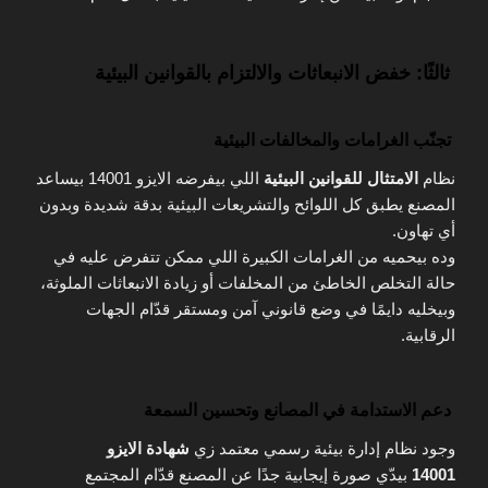
ثالثًا: خفض الانبعاثات والالتزام بالقوانين البيئية
تجنّب الغرامات والمخالفات البيئية
نظام
الامتثال للقوانين البيئية
اللي بيفرضه الايزو 14001 بيساعد
المصنع يطبق كل اللوائح والتشريعات البيئية بدقة شديدة وبدون
أي تهاون.
وده بيحميه من الغرامات الكبيرة اللي ممكن تتفرض عليه في
حالة التخلص الخاطئ من المخلفات أو زيادة الانبعاثات الملوثة،
وبيخليه دايمًا في وضع قانوني آمن ومستقر قدّام الجهات
الرقابية.
دعم الاستدامة في المصانع وتحسين السمعة
وجود نظام إدارة بيئية رسمي معتمد زي
شهادة الايزو
14001
بيدّي صورة إيجابية جدًا عن المصنع قدّام المجتمع