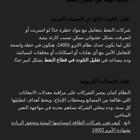
تقليل التلوث الناتج عن العمليات اليومية
شركات النفط بتتعامل مع مواد خطرة جدًا لو اتسربت أو
اتصرفت بشكل عشوائي ممكن تسبب كارثة بيئية.
لكن لما يكون عندك نظام الايزو 14001، هتكون في خطة واضحة
للتعامل الآمن مع أي نفايات أو انسكابات أو مخلفات كيميائية،
وده بيساعد في
تقليل التلوث في قطاع النفط
بشكل كبير جدًا.
تقليل الانبعاثات الكربونية
النظام كمان بيجبر الشركات على مراقبة معدلات الانبعاثات
اللي طالعة من المصانع ومحطات الإنتاج، ويحط أهداف لتقليلها
كل سنة، وده بيخلي الشركة تساهم بجدية في مواجهة التغير
المناخي.
تابع :
كيف تعزز شركات الطاقة استدامتها البيئية وتحقق الريادة
بشهادة الأيزو 14001