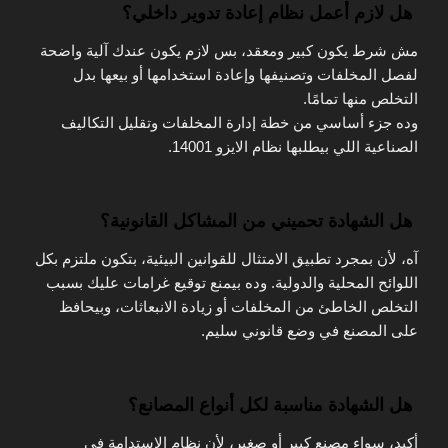
هل لازم أعمل نظام إعادة تدوير داخلي؟
مش شرط يكون كبير ومعقد، بس لازم يكون عندك آلية واضحة
لفصل المخلفات وتصنيفها وإعادة استخدامها أو بيعها بدل
التخلص منها تمامًا.
وده جزء أساسي من خطة
إدارة المخلفات وتقليل التكاليف
الصناعية
اللي بيطلبها نظام الايزو 14001.
هل الشهادة تحميني من المشاكل القانونية؟
آه، لأن بمجرد تطبيق
الامتثال للقوانين البيئية
، بتكون ملتزم بكل
اللوائح المحلية والدولية. وده بيمنع توقيع غرامات عليك بسبب
التخلص الخاطئ من المخلفات أو زيادة الانبعاثات، وبيحافظ
على المصنع في وضع قانوني سليم.
هل الشهادة مناسبة لكل أنواع المصانع؟
أكيد، سواء مصنع كبير أو صغير، لأن نظام
الاستدامة في