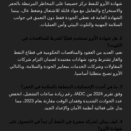
شهادة الأيزو للنفط تركز خصيصا على المخاطر المرتبطة بالحفر
والاستخراج والتعامل مع مواد قابلة للاشتعال وضغط عال، بينما
الشهادة العامة قد تغطي الجودة فقط دون التعمق في جوانب
السلامة المهنية والتلوث البيئي وأمن العمليات.
2. هل شهادة الأيزو تستخدم فعليًا كشرط للمناقصات في
الكويت؟
نعم، العديد من العقود والمناقصات الحكومية في قطاع النفط
والغاز تشترط وجود شهادات معتمدة لضمان التزام شركات
المقاولات وشركات الخدمات بمعايير الجودة والسلامة، وبالتالي
الأيزو تصبح متطلبا أساسيا.
3. ما هي أحدث الإحصائيات المتعلقة بالسلامة في الحفر؟
وفق تقرير 2024 من IADC، رغم زيادة ساعات التشغيل، انخفض
عدد الحوادث الشديدة وفقدان الوقت مقارنة بعام 2023، مما
يدل على فعالية أنظمة الأمان والإعداد الجيد.
4. كيف يمكن لشركة صغيرة في النفط أن تبدأ في الحصول على
شهادة الأيزو؟