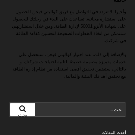
خاتمة
وأخيرا. لا تتردد في التواصل مع فريق كواليتي فيجن للحصول
على استشارة مجانية. تساعدك على البدء في رحلتك للحصول
على شهادة الأيزو 50001 لإدارة الطاقة. ومن خلال استشارتهم،
ستتمكن من اتخاذ الخطوات الصحيحة لتحسين كفاءة الطاقة
في شركتك.
بالإضافة إلى ذلك، عند اختيار كواليتي فيجن، ستحصل على
خدمات متميزة مصممة خصيصًا لتلبية احتياجات شركتك. و
بالتالي، ستضمن تحقيق أقصى استفادة من نظام إدارة الطاقة
مع تحقيق أهدافك البيئية والمالية.
البحث
عن:
بحث
أحدث المقالات