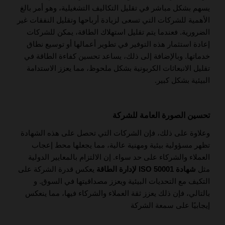
يسهم بشكل مباشر في تقليل التكاليف التشغيلية، وهو أمر بالغ
الأهمية للشركات التي تسعى لزيادة أرباحها وتقليل النفقات غير
الضرورية. فعندما يتم تقليل استهلاك الطاقة، يمكن للشركات
إعادة استثمار هذه التوفير في تطوير أعمالها أو توسيع نطاق
خدماتها. وبالإضافة إلى ذلك، يساعد تحسين كفاءة الطاقة في
تقليل الانبعاثات الكربونية بشكل ملحوظ، مما يعزز الاستدامة
البيئية بشكل كبير.
تحسين الصورة العامة للشركة
وعلاوة على ذلك، فإن الشركات التي تحصل على هذه الشهادة
تظهر مسؤولية بيئية ومهنية عالية، مما يجعلها محط إعجاب
العملاء والشركاء على حد سواء. إن الالتزام بالمعايير الدولية
مثل
شهادة ISO 50001 لإدارة الطاقة
يعكس قدرة الشركة على
التكيف مع التحديات البيئية ويعزز مصداقيتها في السوق. و
بالتالي، فإن ذلك يعزز ثقة العملاء والشركاء فيها، مما ينعكس
إيجابيًا على سمعة الشركة