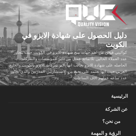
لتجاوز
لى
لمحتوى
دليل الحصول على شهادة الايزو في
الكويت
كواليتي فيجن من اهم جهات منح شهادة الايزو في الكويت حيث يتجاوز
عدد العملاء الحالين ثلاثمائة عميل من اكبر المؤسسات والشركات
الحاصله على شهادة الايزو بجانب انها اكبر شركات الايزو بالكويت والخليج
العربي حيث انها تعتمد على نخبة من الاستشاريين المدربين والذي تجاوز
عدد ساعه عملهم الاف الساعات
الرئيسية
عن الشركة
من نحن؟
الرؤية و المهمة