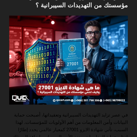
مؤسستك من التهديدات السيبرانية ؟
في عصر تزايد التهديدات السيبرانية وتعقيداتها، أصبحت حماية
البيانات وأمن المعلومات من أهم الأولويات للمؤسسات. لهذا
السبب، تأتي شهادة الايزو 27001 كمعيار عالمي يحدد إطارًا
لنظم حماية المعلومات ويعزز الأمن السيبراني. إضافة إلى ذلك،