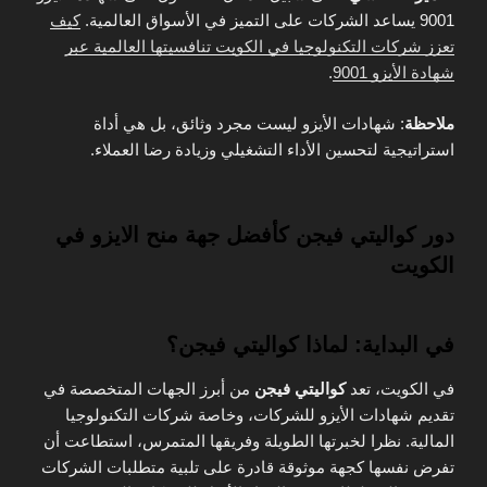
9001 يساعد الشركات على التميز في الأسواق العالمية.
كيف
تعزز شركات التكنولوجيا في الكويت تنافسيتها العالمية عبر
شهادة الأيزو 9001
.
ملاحظة
: شهادات الأيزو ليست مجرد وثائق، بل هي أداة
استراتيجية لتحسين الأداء التشغيلي وزيادة رضا العملاء.
دور كواليتي فيجن كأفضل جهة منح الايزو في
الكويت
في البداية: لماذا كواليتي فيجن؟
في الكويت، تعد
كواليتي فيجن
من أبرز الجهات المتخصصة في
تقديم شهادات الأيزو للشركات، وخاصة شركات التكنولوجيا
المالية. نظرا لخبرتها الطويلة وفريقها المتمرس، استطاعت أن
تفرض نفسها كجهة موثوقة قادرة على تلبية متطلبات الشركات