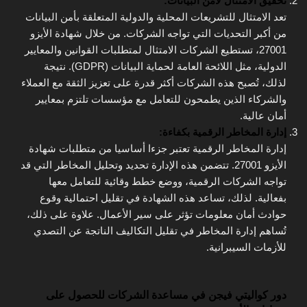
تحقيق الامتثال لأمن البيانات:
تعد الامتثال للتشريعات المحلية والدولية المتعلقة بأمن البيانات
من أكبر التحديات التي تواجه الشركات. من خلال شهادة الأيزو
27001، تستطيع الشركات الامتثال لمتطلبات القوانين والمعايير
الدولية، مثل اللائحة العامة لحماية البيانات (GDPR). نتيجة
لذلك، تُصبح هذه الشركات أكثر قدرة على تعزيز الثقة مع العملاء
والشركاء الذين يطمحون للتعامل مع مؤسسات تلتزم بمعايير
أمان عالية.
إدارة المخاطر الرقمية بكفاءة:
إدارة المخاطر الرقمية تعتبر جزءا أساسيا من متطلبات شهادة
الأيزو 27001. تتضمن هذه الإدارة تحديد وتحليل المخاطر التي قد
تواجه الشركات الرقمية، ووضع خطط وقائية للتعامل معها
بفعالية. لذلك، تساعد هذه الشهادة في تقليل احتمالية وقوع
حوادث أمان معلومات تؤثر على سير الأعمال. علاوة على ذلك،
تُساهم إدارة المخاطر في تقليل التكاليف الناتجة عن التصدي
للأزمات السيبرانية.
دور كواليتي فيجن في مساعدة الشركات للحصول على