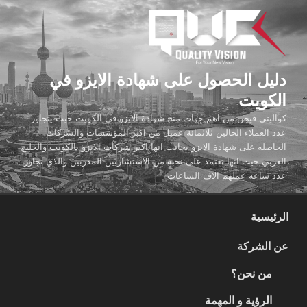
لتجاوز
لى
لمحتوى
دليل الحصول على شهادة الايزو في
الكويت
كواليتي فيجن من اهم جهات منح شهادة الايزو في الكويت حيث يتجاوز
عدد العملاء الحالين ثلاثمائة عميل من اكبر المؤسسات والشركات
الحاصله على شهادة الايزو بجانب انها اكبر شركات الايزو بالكويت والخليج
العربي حيث انها تعتمد على نخبة من الاستشاريين المدربين والذي تجاوز
عدد ساعه عملهم الاف الساعات
الرئيسية
عن الشركة
من نحن؟
الرؤية و المهمة