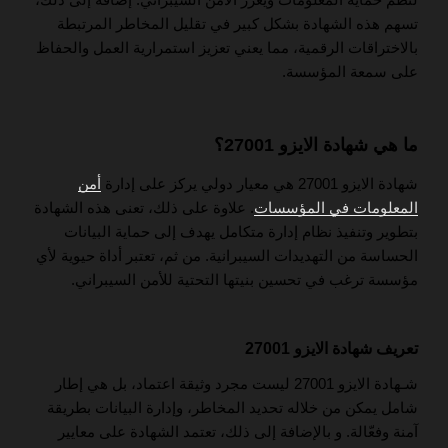
تسهم هذه الشهادة بشكل كبير في تقليل المخاطر المرتبطة
بالاختراقات الرقمية، مما يعني تعزيز استمرارية العمل والحفاظ
على سمعة المؤسسة.
ما هي شهادة الايزو 27001؟
شهادة الايزو 27001 هي معيار دولي يركز على إدارة
أمن
المعلومات في المؤسسات
. علاوة على ذلك، تعنى هذه الشهادة
بتطوير وتنفيذ نظام إدارة متكامل يهدف إلى حماية البيانات
الحساسة من التهديدات السيبرانية. من ثم، تعتبر أداة حيوية لأي
مؤسسة ترغب في تحسين بنيتها التحتية للأمن السيبراني.
تعريف شهادة الايزو 27001
شـهادة الايزو 27001 ليست مجرد وثيقة اعتماد، بل هي إطار
شامل يمكن من خلاله تحديد المخاطر، وإدارة البيانات بطريقة
آمنة وفعّالة. و بالإضافة إلى ذلك، تعتمد الشهادة على معايير