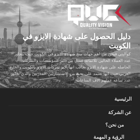
لتجاوز
لى
لمحتوى
دليل الحصول على شهادة الايزو في
الكويت
كواليتي فيجن من اهم جهات منح شهادة الايزو في الكويت حيث يتجاوز
عدد العملاء الحالين ثلاثمائة عميل من اكبر المؤسسات والشركات
الحاصله على شهادة الايزو بجانب انها اكبر شركات الايزو بالكويت والخليج
العربي حيث انها تعتمد على نخبة من الاستشاريين المدربين والذي تجاوز
عدد ساعه عملهم الاف الساعات
الرئيسية
عن الشركة
من نحن؟
الرؤية و المهمة