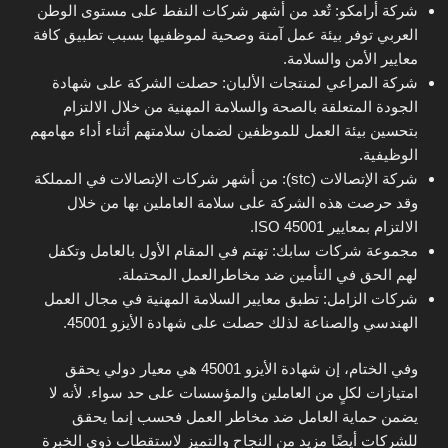
شركة أرامكو: تٌعد من أشهر شركات النفط على مستوى الوطن
العربي توفر بيئة عمل آمنة وصحية لموظفيها بسبب تطبيق كافة
معايير الأمن والسلامة.
شركة المراعي لمنتجات الألبان: حصلت الشركة على شهادة
الجودة المتعلقة بالصحة والسلامة المهنية من خلال الالتزام
بتحسين بيئة العمل للموظفين لضمان سلامتهم أثناء أداء مهامهم
الوظيفية.
شركة الإتصالات (stc): من أشهر شركات الإتصالات في المملكة
وقد حرصت هذه الشركة على سلامة العاملين بها من خلال
الالتزام بمعايير ISO 45001.
مجموعة شركات سابك: تهتم في المقام الأول بالعامل وتكفل
لهم الحق في التأمين ضد مخاطرالعمل المحتملة.
شركات الزامل: تطبق معايير السلامة المهنية في مجال العمل
الهندسي والصناعة لذلك حصلت على شهادة الأيزو 45001.
وفي الختام، إن شهادة الأيزو 45001 هي معيار دولي يحقق
امتيازات لكلٍ من العاملين والمؤسسات على حد سواء. لأنه لا
يضمن حماية العامل ضد مخاطر العمل فحسب إنما يحقق
للشركات أيضًا مزيد من النجاح والتميز لاستقطاب ذوي الخبرة