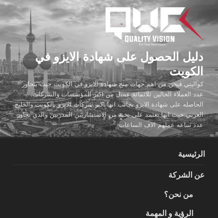
لتجاوز
لى
لمحتوى
دليل الحصول على شهادة الايزو في
الكويت
كواليتي فيجن من اهم جهات منح شهادة الايزو في الكويت حيث يتجاوز
عدد العملاء الحالين ثلاثمائة عميل من اكبر المؤسسات والشركات
الحاصله على شهادة الايزو بجانب انها اكبر شركات الايزو بالكويت والخليج
العربي حيث انها تعتمد على نخبة من الاستشاريين المدربين والذي تجاوز
عدد ساعه عملهم الاف الساعات
الرئيسية
عن الشركة
من نحن؟
الرؤية و المهمة