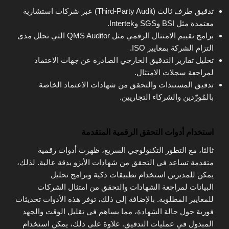
تدقيق طرف ثالث (Third-Party Audit) عبر شركات استشارية
معتمدة مثل BSI وSGS وIntertek.
برامج تقييم الامتثال الرقمي مثل QMS Auditor التي تحلل مدى
التزام الشركة بمعايير ISO.
تحليل تقارير التدقيق الخارجي الصادرة عن جهات الاعتماد
لمراجعة سجلات الامتثال.
تدقيق المستندات والتحقق من شهادات الاعتماد الخاصة
بالمُورّدين والشركاء التجاريين.
استخدام أدوات التحقق الرقمية المتقدمة
ثالثا، مع التطور التكنولوجي السريع، ظهرت أدوات رقمية
متقدمة تساعد في التحقق من شهادات الأيزو بدقة عالية. لذلك،
يمكن للمديرين استخدام تطبيقات ذكية وبرامج تحليل
البيانات لمراجعة الشهادات والتحقق من امتثال الشركات
للمعايير المطلوبة. بالإضافة إلى ذلك، توفر هذه الأدوات تحديثات
فورية حول حالة الشهادة، مما يساهم في تقليل الوقت والجهد
المبذول في عمليات التدقيق. علاوة على ذلك، يمكن استخدام