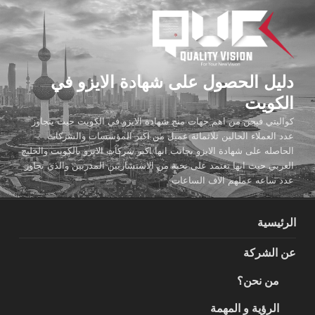
لتجاوز
لى
لمحتوى
دليل الحصول على شهادة الايزو في
الكويت
كواليتي فيجن من اهم جهات منح شهادة الايزو في الكويت حيث يتجاوز
عدد العملاء الحالين ثلاثمائة عميل من اكبر المؤسسات والشركات
الحاصله على شهادة الايزو بجانب انها اكبر شركات الايزو بالكويت والخليج
العربي حيث انها تعتمد على نخبة من الاستشاريين المدربين والذي تجاوز
عدد ساعه عملهم الاف الساعات
الرئيسية
عن الشركة
من نحن؟
الرؤية و المهمة