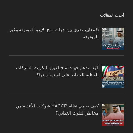
أحدث المقالات
5 معايير تفرق بين جهات منح الايزو الموثوقة وغير
الموثوقة
كيف تدعم جهات منح الايزو بالكويت الشركات
العائلية للحفاظ على استمراريتها؟
كيف يحمي نظام HACCP شركات الأغذية من
مخاطر التلوث الغذائي؟