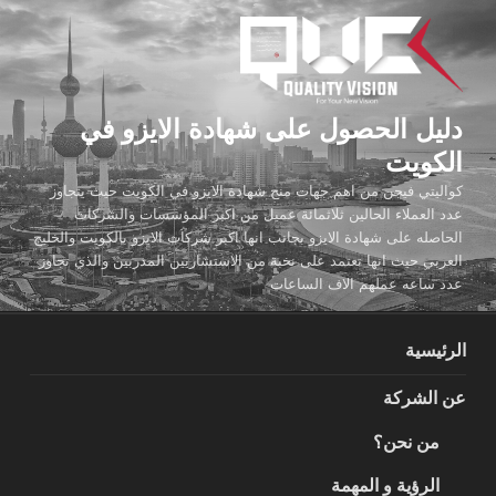
لتجاوز
لى
لمحتوى
دليل الحصول على شهادة الايزو في
الكويت
كواليتي فيجن من اهم جهات منح شهادة الايزو في الكويت حيث يتجاوز
عدد العملاء الحالين ثلاثمائة عميل من اكبر المؤسسات والشركات
الحاصله على شهادة الايزو بجانب انها اكبر شركات الايزو بالكويت والخليج
العربي حيث انها تعتمد على نخبة من الاستشاريين المدربين والذي تجاوز
عدد ساعه عملهم الاف الساعات
الرئيسية
عن الشركة
من نحن؟
الرؤية و المهمة