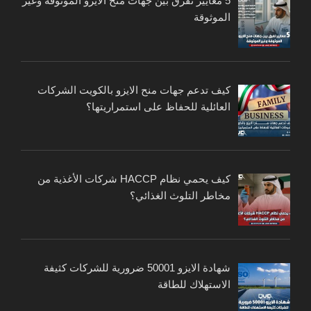
5 معايير تفرق بين جهات منح الايزو الموثوقة وغير
الموثوقة
كيف تدعم جهات منح الايزو بالكويت الشركات
العائلية للحفاظ على استمراريتها؟
كيف يحمي نظام HACCP شركات الأغذية من
مخاطر التلوث الغذائي؟
شهادة الايزو 50001 ضرورية للشركات كثيفة
الاستهلاك للطاقة