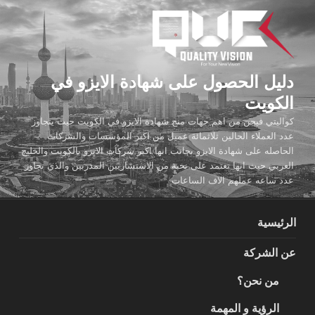
لتجاوز
لى
لمحتوى
دليل الحصول على شهادة الايزو في
الكويت
كواليتي فيجن من اهم جهات منح شهادة الايزو في الكويت حيث يتجاوز
عدد العملاء الحالين ثلاثمائة عميل من اكبر المؤسسات والشركات
الحاصله على شهادة الايزو بجانب انها اكبر شركات الايزو بالكويت والخليج
العربي حيث انها تعتمد على نخبة من الاستشاريين المدربين والذي تجاوز
عدد ساعه عملهم الاف الساعات
الرئيسية
عن الشركة
من نحن؟
الرؤية و المهمة