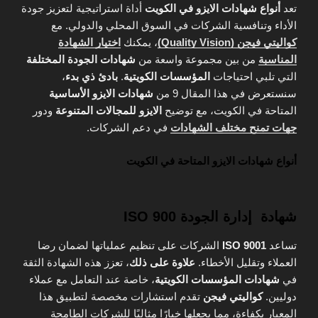
تعد
أنواع شهادات الايزو في الكويت
أداة استراتيجية لتعزيز جودة
الأداء وتنافسية الشركات في السوق المحلي والدولي. مع
كواليتي فيجن (Quality Vision)
، يمكنك
اختيار الشهادة
المناسبة
من بين مجموعة واسعة من
شهادات الجودة المختلفة
التي تلبي احتياجات
المؤسسات الكويتية
.
بادئ ذي بدء
،
سنستعرض في هذا المقال 9 من
شهادات الايزو الأساسية
المتاحة في الكويت، مع توضيح
الايزو للمجالات المتنوعة
ودور
جهات تمنح مختلف الشهادات
في دعم الشركات.
أنواع شهادات الايزو المتاحة في الكويت
شهادة إدارة الجودة ISO 900
تساعد
ISO 9001
الشركات على تنظيم عملياتها لضمان رضا
العملاء وتقليل الأخطاء.
علاوة على ذلك
، تعزز هذه الشهادة الثقة
في
شهادات المؤسسات الكويتية
، خاصة عند التعامل مع عملاء
دوليين.
كواليتي فيجن
تقدم استشارات مخصصة لتطبيق هذا
المعيار بكفاءة، مما يجعلها خيارًا مثاليًا للشركات الطامحة