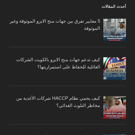
أحدث المقالات
5 معايير تفرق بين جهات منح الايزو الموثوقة وغير
الموثوقة
كيف تدعم جهات منح الايزو بالكويت الشركات
العائلية للحفاظ على استمراريتها؟
كيف يحمي نظام HACCP شركات الأغذية من
مخاطر التلوث الغذائي؟