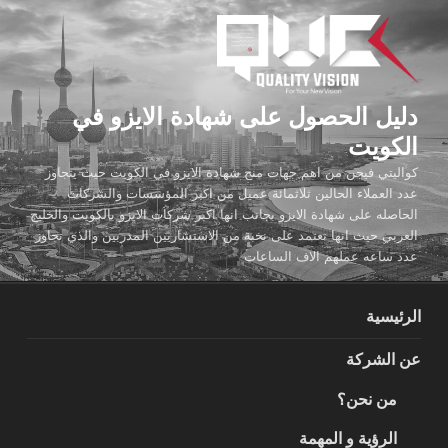
لتجاوز
لى
لمحتوى
دليل الحصول على شهادة الايزو في
الكويت
كواليتي فيجن من اهم جهات منح شهادة الايزو في الكويت حيث يتجاوز
عدد العملاء الحالين ثلاثمائة عميل من اكبر المؤسسات والشركات
الحاصله على شهادة الايزو بجانب انها اكبر شركات الايزو بالكويت والخليج
العربي حيث انها تعتمد على نخبة من الاستشاريين المدربين والذي تجاوز
عدد ساعه عملهم الاف الساعات
الرئيسية
عن الشركة
من نحن؟
الرؤية و المهمة