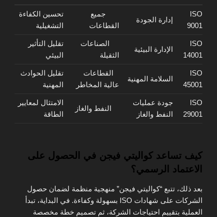
ISO
جميع
تحسين الكفاءة
إدارة الجودة
9001
القطاعات
التشغيلية
ISO
الصناعات
تقليل التأثير
الإدارة البيئية
14001
الثقيلة
البيئي
ISO
القطاعات
تقليل الحوادث
السلامة المهنية
45001
عالية المخاطر
المهنية
ISO
جودة عمليات
الامتثال لمعايير
النفط والغاز
29001
النفط والغاز
الطاقة
كيف تساعد كواليتي فيجن في الحصول على
الاعتماد الرسمي؟
بعد ذلك، تتبع “كواليتي فيجن” منهجية منظمة لضمان حصول
الشركات على شهادات ISO بسهولة وكفاءة. في البداية، تبدأ
العملية بتقييم احتياجات الشركة، ثم تصميم خطة مخصصة