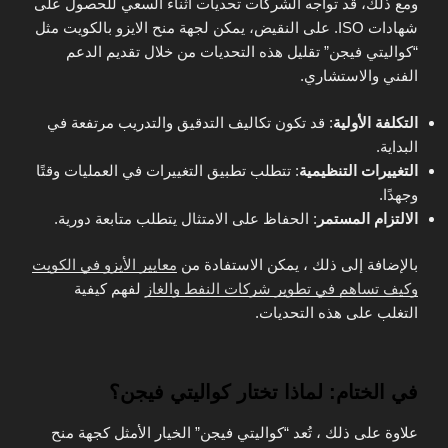
ومع ذلك، قد تواجه الشركات تحديات أثناء السعي للحصول على
شهادات ISO. على النقيض، يمكن لجهة منح الايزو بالكويت مثل
“كواليتي فيجن” تقليل هذه التحديات من خلال تقديم الدعم
الفني والاستشاري.
التكلفة الأولية
: قد تكون تكاليف التدقيق والتدريب مرتفعة في
البداية.
التغييرات التنظيمية
: تتطلب تطبيق التغييرات في العمليات وقتًا
وجهدًا.
الالتزام المستمر
: الحفاظ على الامتثال يتطلب متابعة دورية.
بالإضافة إلى ذلك ، يمكن الاستفادة من
معايير الأيزو في الكويت
وكيف تساهم في تطوير شركات النفط والغاز
لفهم كيفية
التغلب على هذه التحديات.
في الختام: لماذا تختار كواليتي فيجن؟
علاوة على ذلك ، تُعد “كواليتي فيجن” الخيار الأمثل كجهة منح