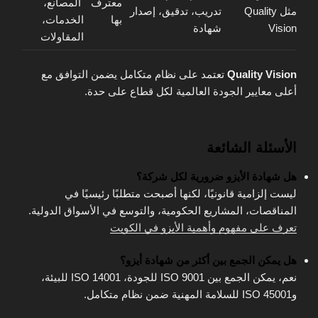
معترف
المصانع،
مثل Quality
تدريب، تدقيق، إصدار
بها
الخدمات،
Vision
شهادة
المقاولات
Quality Vision
تعتمد على نظام متكامل يضمن التوافق مع
أعلى معايير الجودة العالمية لكل قطاع على حدة.
الأسئلة الشائعة
هل شهادة الأيزو ضرورية لكل شركة؟
ليست إلزامية قانونيًا، لكنها أصبحت متطلبًا رئيسيًا في
المناقصات، المشاريع الحكومية، والتوسع في الأسواق الدولية.
تعرف على مفهوم وأهمية الأيزو في الكويت
هل يمكن الجمع بين أكثر من شهادة أيزو؟
نعم، يمكن الجمع بين ISO 9001 للجودة، ISO 14001 للبيئة،
وISO 45001 للسلامة المهنية ضمن نظام متكامل.