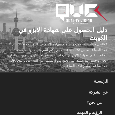
لتجاوز
لى
لمحتوى
دليل الحصول على شهادة الايزو في
الكويت
كواليتي فيجن من اهم جهات منح شهادة الايزو في الكويت حيث يتجاوز
عدد العملاء الحالين ثلاثمائة عميل من اكبر المؤسسات والشركات
الحاصله على شهادة الايزو بجانب انها اكبر شركات الايزو بالكويت والخليج
العربي حيث انها تعتمد على نخبة من الاستشاريين المدربين والذي تجاوز
عدد ساعه عملهم الاف الساعات
الرئيسية
عن الشركة
من نحن؟
الرؤية و المهمة