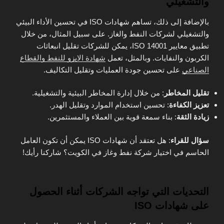
والتشغيلي
بالإضافة إلى ذلك، تساهم شهادات ISO في تحسين الأداء البيئي
والتشغيلي لشركات النفط والغاز. على سبيل المثال، من خلال
تطبيق معايير ISO 14001، يمكن للشركات تقليل انبعاثات
الكربون والنفايات. وبالمثل، تعمل
شهادة الايزو للنفط والقطاع
الصناعي
على تحسين جودة العمليات وتقليل التكاليف.
تقليل المخاطر
: من خلال إدارة المخاطر البيئية والتشغيلية.
تعزيز الكفاءة
: تحسين استخدام الموارد وتقليل الهدر.
زيادة الثقة
: بناء سمعة قوية بين العملاء والمستثمرين.
سؤال للقراء
: هل تعتقد أن شهادات ISO يمكن أن تكون العامل
الحاسم في اختيار شركة نفط وغاز في الكويت؟ شاركنا رأيك!
التحديات التي تواجه الشركات أثناء الحصول
على شهادات ISO