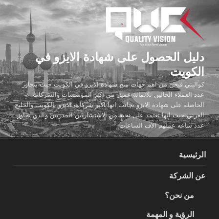
لتجاوز
لى
لمحتوى
دليل الحصول على شهادة الايزو في
الكويت
كواليتي فيجن من اهم جهات منح شهادة الايزو في الكويت حيث يتجاوز
عدد العملاء الحالين ثلاثمائة عميل من اكبر المؤسسات والشركات
الحاصله على شهادة الايزو بجانب انها اكبر شركات الايزو بالكويت والخليج
العربي حيث انها تعتمد على نخبة من الاستشاريين المدربين والذي تجاوز
عدد ساعه عملهم الاف الساعات
الرئيسية
عن الشركة
من نحن؟
الرؤية و المهمة