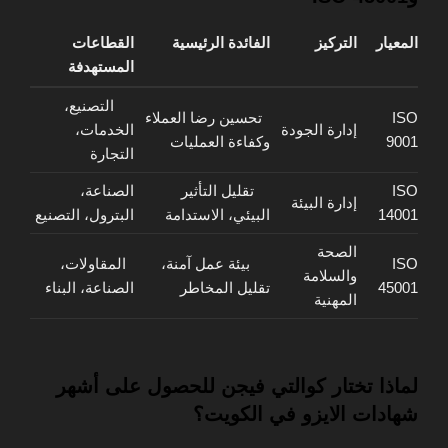
المعيار
التركيز
الفائدة الرئيسية
القطاعات
المستهدفة
التصنيع،
ISO
تحسين رضا العملاء
إدارة الجودة
الخدمات،
9001
وكفاءة العمليات
التجارة
ISO
تقليل التأثير
الصناعة،
إدارة البيئة
14001
البيئي، الاستدامة
البترول، التصنيع
الصحة
ISO
بيئة عمل آمنة،
المقاولات،
والسلامة
45001
تقليل المخاطر
الصناعة، البناء
المهنية
لماذا تختار كوالتي فيجن للحصول على أشهر
شهادات الايزو في الكويت؟