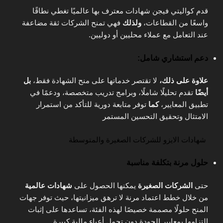
قدم كواليتي فيجن شهادات معترف بها عالميًا تغطي نطاقًا
واسعًا من القطاعات،
ولذلك
فهي تمنح الشركات ثقة مضاعفة
عند التعامل مع عملاء محليين أو دوليين.
دعم استشاري شامل:
علاوة على ذلك،
لا تقتصر خدماتها على منح الشهادة فقط،
بل
أيضًا
تقدم تحليلًا شاملًا، وبرامج تدريب متخصصة، ودعمًا في
تطبيق المعايير،
كما
توفر متابعة دورية للتأكد من استمرار
الامتثال وتحقيق التحسين المستمر
شهادات الايزو للشركات الصغيرة والمتوسطة
حلول مرنة بتكلفة مناسبة
حتى
الشركات الصغيرة
يمكنها الحصول على
شهادات عالمية
من خلال خطط اعتماد مرنة لا ترهق ميزانيتها، حيث توفر جهات
المنح حلولًا مصممة خصيصًا لهذه الفئة، تساعدها على إثبات
التزامها بمعايير الجودة دون تحمل أعباء مالية كبيرة.