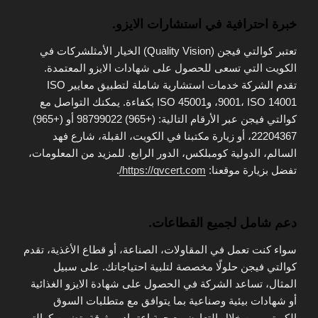
خبرة احترافية في استشارات الايزو.
تعتبر كوالتي فيجن (Quality Vision) الخيار الأمثلشركات في
الكويت التي تسعى للحصول على شهادات الايزو المعتمدة.
تقدم الشركة خدمات استشارية شاملة لتطبيق معايير ISO
9001، ISO 14001، وISO 45001 بكفاءة. يمكنك التواصل مع
كوالتي فيجن عبر الأرقام التالية: (+965) 98799022 أو (+965)
22204367، أو زيارة مكتبنا في الكويت، القبلة، شارع فهد
السالم، الدولية كومبلكس، الدور الرابع. للمزيد من المعلومات،
تفضل بزيارة موقعنا:
https://qvcert.com/
.
دعم شامل لجميع القطاعات.
سواء كنت تعمل في المقاولات، الصناعة، أو قطاع الأغذية، تقدم
كوالتي فيجن حلولًا مخصصة لتلبية احتياجاتك. على سبيل
المثال، تساعد الشركة في الحصول على شهادة الايزو الغذائية
أو شهادات بيئية وصناعية بما يتوافق مع متطلبات السوق
الكويتي. من خلال التعاون مع جهة اعتماد موثوقة، تضمن كوالتي