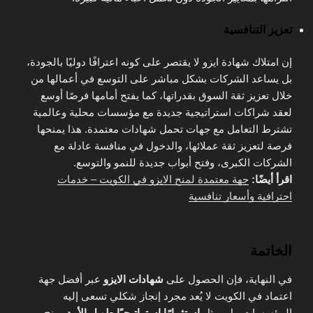
تعزيز التنافسية
إن امتلاك شهادة ايزو لا يقتصر على كونه اعترافًا دوليًا بالجودة،
بل يساعد الشركات بشكل مباشر على التوسع في أعمالها من
خلال تعزيز ثقة السوق بقدراتها، كما يفتح أمامها فرصًا أوسع
لعقد شراكات استراتيجية جديدة مع مؤسسات محلية وعالمية
تشترط التعامل مع جهات تحمل شهادات معتمدة. هذا يمنحها
فرصة لتعزيز ثقة عملائها، والدخول في منافسة عادلة مع
الشركات الكبرى، وفتح أبواب جديدة للنمو والتوسع.
اقرأ أيضًا:
جهة معتمدة لمنح الايزو في الكويت – خدمات
احترافية وأسعار تنافسية
الخاتمة
في النهاية، فإن الحصول على
شهادات الايزو
عبر أفضل جهة
اعتماد في الكويت لا يُعد مجرد إنجاز شكلي تسعى إليه
المؤسسات، بل يمثل
استثمارًا استراتيجيًا طويل الأمد
يمنح