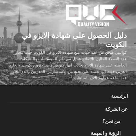
لتجاوز
لى
لمحتوى
دليل الحصول على شهادة الايزو في
الكويت
كواليتي فيجن من اهم جهات منح شهادة الايزو في الكويت حيث يتجاوز
عدد العملاء الحالين ثلاثمائة عميل من اكبر المؤسسات والشركات
الحاصله على شهادة الايزو بجانب انها اكبر شركات الايزو بالكويت والخليج
العربي حيث انها تعتمد على نخبة من الاستشاريين المدربين والذي تجاوز
عدد ساعه عملهم الاف الساعات
الرئيسية
عن الشركة
من نحن؟
الرؤية و المهمة