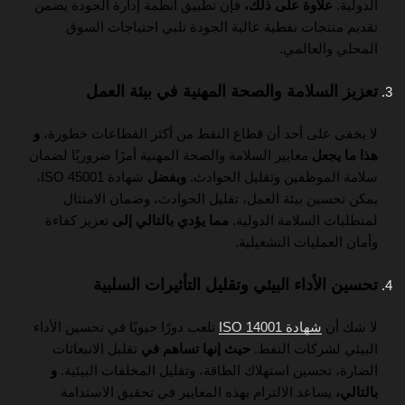
الدولية.
علاوة على ذلك،
فإن تطبيق أنظمة إدارة الجودة يضمن
تقديم منتجات نفطية عالية الجودة تلبي احتياجات السوق
المحلي والعالمي.
تعزيز السلامة والصحة المهنية في بيئة العمل
لا يخفى على أحد أن قطاع النفط من أكثر القطاعات خطورة،
و
هذا ما يجعل
معايير السلامة والصحة المهنية أمرًا ضروريًا لضمان
سلامة الموظفين وتقليل الحوادث.
وبفضل
شهادة ISO 45001،
يمكن تحسين بيئة العمل، تقليل الحوادث، وضمان الامتثال
لمتطلبات السلامة الدولية.
مما يؤدي بالتالي إلى
تعزيز كفاءة
وأمان العمليات التشغيلية.
تحسين الأداء البيئي وتقليل التأثيرات السلبية
لا شك أن
شهادة ISO 14001
تلعب دورًا حيويًا في تحسين الأداء
البيئي لشركات النفط.
حيث إنها تساهم في
تقليل الانبعاثات
الضارة، تحسين استهلاك الطاقة، وتقليل المخلفات البيئية.
و
بالتالي،
يساعد الالتزام بهذه المعايير في تحقيق الاستدامة