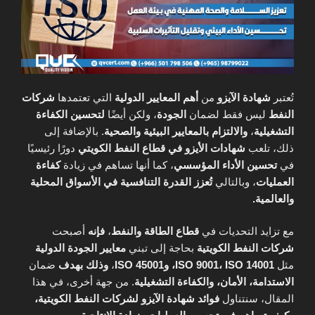
تُعتبر
شهادة الآيزو
من
أهم المعايير الدولية
التي تعتمدها
شركات
النفط
ليس فقط لضمان
الجودة
، ولكن أيضًا
لتحسين الكفاءة
التشغيلية
،
والالتزام بالمعايير البيئية والصحية
. بالإضافة إلى
ذلك، تلعب
شهادات الأيزو
في قطاع النفط الكويتي
دورًا رئيسيًا
في
تحسين الأداء المؤسسي
، كما أنها تساهم في زيادة
كفاءة
العمليات
، وبالتالي
تُعزز القدرة التنافسية في الأسواق المحلية
والعالمية.
مع تزايد التحديات في
قطاع الطاقة والنفط
،
فإنه
أصبحت
شركات النفط الكويتية
بحاجة إلى تبني
معايير الجودة الدولية
مثل
ISO 9001، ISO 14001، وISO 45001
،
وذلك بهدف
ضمان
الاستدامة، الأمان، والكفاءة التشغيلية
. من جهة أخرى، في هذا
المقال، سنتناول
فوائد شهادة الآيزو لشركات النفط الكويتية،