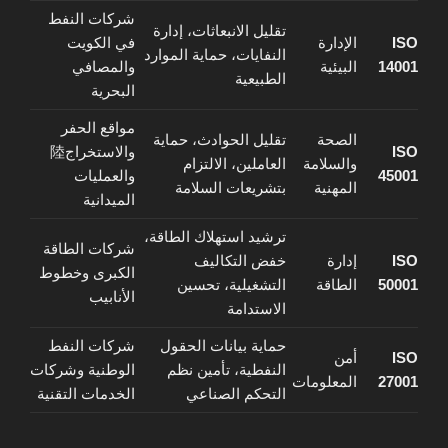
شركات النفط
تقليل الانبعاثات، إدارة
ISO
الإدارة
في الكويت
النفايات، حماية الموارد
14001
البيئية
والمصافي
الطبيعية
البحرية
مواقع الحفر
الصحة
تقليل الحوادث، حماية
ISO
والاستخراج陸
والسلامة
العاملين، الالتزام
45001
والعمليات
المهنية
بتشريعات السلامة
الميدانية
ترشيد استهلاك الطاقة،
شركات الطاقة
ISO
إدارة
خفض التكاليف
الكبرى وخطوط
50001
الطاقة
التشغيلية، تحسين
الأنابيب
الاستدامة
حماية بيانات الحقول
شركات النفط
ISO
أمن
النفطية، تأمين نظم
الوطنية وشركات
27001
المعلومات
التحكم الصناعي
الخدمات التقنية