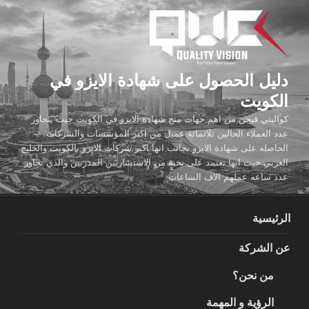
لتجاوز
لى
لمحتوى
دليل الحصول على شهادة الايزو في
الكويت
كواليتي فيجن من اهم جهات منح شهادة الايزو في الكويت حيث يتجاوز
عدد العملاء الحالين ثلاثمائة عميل من اكبر المؤسسات والشركات
الحاصله على شهادة الايزو بجانب انها اكبر شركات الايزو بالكويت والخليج
العربي حيث انها تعتمد على نخبة من الاستشاريين المدربين والذي تجاوز
عدد ساعه عملهم الاف الساعات
الرئيسية
عن الشركة
من نحن؟
الرؤية و المهمة