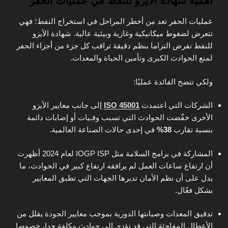
أهمية شهادة الأيزو للنفط في عمليات الحفر
عمليات الحفر تعد من أخطر المراحل في استخراج النفط؛ فهي
تتعرض لضغوط ميكانيكية وغازية وبيئية عالية. شهادة الأيزو
للنفط تفرض التزاما بنظم دقيقة تراقب كل جزء من أجزاء الحفر
لمنع الحوادث الكبرى وتأمين الحياة والمعدات.
ولكي تتضح الفائدة عمليًا:
الشركات التي اعتمدت
ISO 45001
إلى جانب معايير الأيزو
الأخرى خفّضت الحوادث التي تسبب وفـيات أو إصابات دائمة
بنسبة تقارب
38%
في إحدى حالات الصناعة العالمية.
المشاركة في برامج السلامة مثل IOGP ISP لعام 2024 أظهرت
أن ارتفاع ساعات العمل لم يرافقه ارتفاع كبير في الحوادث، ما
يدل على أن نظم الأمان تديرها الجهات التي تطبق المعايير
بشكل فعّال.
تدقيق المعدات وصيانتها الدورية بموجب معايير الجودة يقلل من
الأعطال المفاجئة التي قد تؤدي إلى حوادث مكلفة جدا، خصوصا