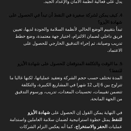
يدل على فعالية أنظمة الأمان والإعداد الجيد.
4. كيف يمكن لشركة صغيرة في النفط أن تبدأ في الحصول على
شهادة الأيزو؟
تبدأ بتقييم الوضع الحالي لأنظمة السلامة والجودة لديها، تعيين
فريق داخلي لضمان الالتزام، اختيار جهة معتمدة، وضع خطط
تدريب وصيانة، ثم إجراء التدقيق الخارجي للحصول على
الاعتماد.
5. ما الوقت والتكلفة المتوقعان للحصول على شهادة الأيزو
للنفط؟
المدة تختلف حسب حجم الشركة وتعقيد عملياتها، لكنها غالبا ما
تتراوح بين 6 إلى 12 شهرا في المشاريع الكبيرة، والتكلفة
تتضمن تقييمات، تحسينات المعدات، تدريب، ورسوم التدقيق
من الجهة المانحة.
في النهاية يمكن القول إن الحصول على
شهادة الأيزو
للنفط
يمثل خطوة استراتيجية لضمان سلامة العاملين واستدامة
عمليات
الحفر والاستخراج
، كما أنه يعكس التزام الشركات