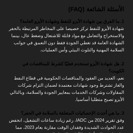
الأسئلة الشائعة (FAQ)
1. ما الفرق بين شهادة الأيزو للنفط وشهادة الأيزو العامة؟
شهادة الأيزو للنفط تركز خصيصا على المخاطر المرتبطة بالحفر
والاستخراج والتعامل مع مواد قابلة للاشتعال وضغط عال، بينما
الشهادة العامة قد تغطي الجودة فقط دون التعمق في جوانب
السلامة المهنية والتلوث البيئي وأمن العمليات.
2. هل شهادة الأيزو تستخدم فعليًا كشرط للمناقصات في
الكويت؟
نعم، العديد من العقود والمناقصات الحكومية في قطاع النفط
والغاز تشترط وجود شهادات معتمدة لضمان التزام شركات
المقاولات وشركات الخدمات بمعايير الجودة والسلامة، وبالتالي
الأيزو تصبح متطلبا أساسيا.
3. ما هي أحدث الإحصائيات المتعلقة بالسلامة في الحفر؟
وفق تقرير 2024 من IADC، رغم زيادة ساعات التشغيل، انخفض
عدد الحوادث الشديدة وفقدان الوقت مقارنة بعام 2023، مما