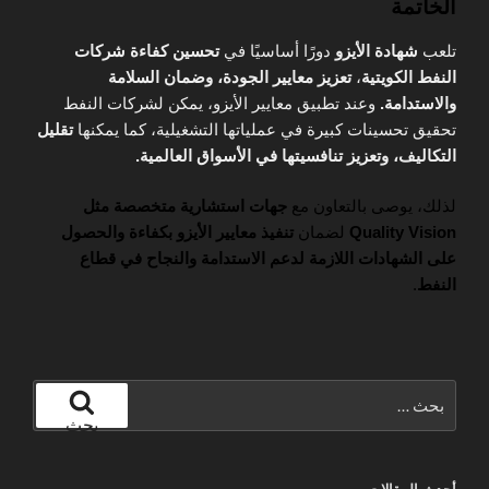
الخاتمة
تلعب
شهادة الأيزو
دورًا أساسيًا في
تحسين كفاءة شركات
النفط الكويتية
،
تعزيز معايير الجودة، وضمان السلامة
والاستدامة.
وعند تطبيق معايير الأيزو، يمكن لشركات النفط
تحقيق تحسينات كبيرة في عملياتها التشغيلية، كما يمكنها
تقليل
التكاليف، وتعزيز تنافسيتها في الأسواق العالمية.
لذلك، يوصى بالتعاون مع
جهات استشارية متخصصة مثل
Quality Vision
لضمان
تنفيذ معايير الأيزو بكفاءة والحصول
على الشهادات اللازمة لدعم الاستدامة والنجاح في قطاع
النفط
.
البحث
عن:
بحث