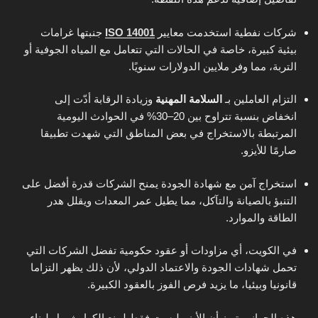
شركات نفطية استخدمت معايير
ISO 14001
جنبتها غرامات
بيئية كبيرة، خاصة في الحالات التي تتعامل مع المياه الجوفية أو
التربة، مما وفر ملايين الدولارات سنويًا.
التزام العاملين بـ
السلامة المهنية
وزيادة الرقابة أدّت إلى
انخفاض بنسبة تتراوح بين 20–30% في الحوادث اليومية
المرتبطة بالاستخراج في بعض المناطق التي شهدت تطبيقا
صارمًا للأيزو.
استخراج آمن مع شهادة الجودة يمنح الشركات قدرة أفضل على
التنبؤ بالصيانة والتآكل، مما يطيل عمر المعدات ويقلل هدر
الطاقة والموارد.
في الكويت، أي مزاودات أو عقود حكومية تفضل الشركات التي
تحمل شهادات الجودة والاعتماد الدولي، لأن ذلك يظهر التزاما
قانونيا وبيئيا، ما يزيد فرص الفوز بالعقود الكبيرة.
هذه الجوانب تبرز أن الأيزو ليست فقط لمنع الكوارث، بل لبناء