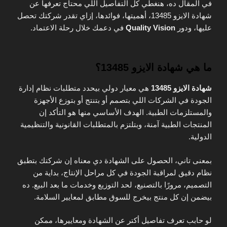
في المقال ده، هنغطي كل التفاصيل اللي محتاج تعرفها عن
شهادة الايزو 13485، أهميتها، فوائدها، إزاي تقدر شركتك تحصل
عليها، ودور
Quality Vision
في دعمك خلال رحلة الاعتماد.
ما هي شهادة الايزو 13485؟
شهادة الايزو 13485
هي معيار دولي بيحدد متطلبات نظام إدارة
الجودة في الشركات اللي بتصمم أو بتنتج أو بتوزع الأجهزة
والمستلزمات الطبية. الهدف الأساسي منها هو التأكد إن
المنتجات الطبية آمنة، وبتلتزم بالمتطلبات القانونية والتنظيمية
الدولية.
بمعنى تاني، الحصول على الشهادة دي معناه إن شركتك بتطبق
نظام دقيق لمراقبة الجودة في كل مراحل الإنتاج، بداية من
التصميم، مرورًا بالتصنيع، لحد التوزيع وخدمات ما بعد البيع. ده
بيضمن إن كل منتج بيخرج للسوق مطابق لمعايير السلامة.
لو حابب تعرف تفاصيل أكتر عن الشهادة ومعاييرها، ممكن