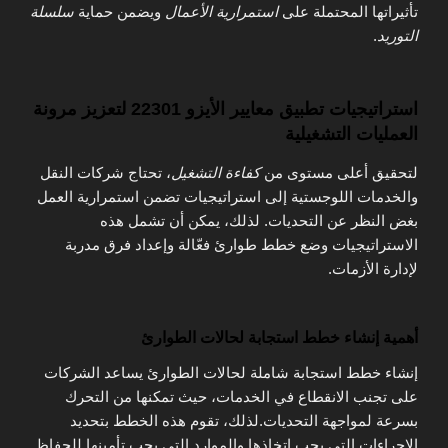
تأثيراتها المحتملة على
استمرارية الأعمال
ويضمن حماية
سلسلة
التوريد
.
استراتيجيات تطبيق معايير الأيزو 22301 لتعزيز مرونة
العمليات التشغيلية
لتحقيق أعلى مستوى من
كفاءة التشغيل
، تحتاج شركات النقل
والخدمات اللوجستية إلى استراتيجيات تضمن استمرارية العمل
بغض النظر عن التحديات. لذلك، يمكن أن تشمل هذه
الاستراتيجيات وضع خطط طوارئ فعّالة وإعداد فرق مدربة
لإدارة الأزمات.
أهمية إنشاء خطط استجابة لحالات الطوارئ
إنشاء خطط استجابة شاملة لحالات الطوارئ يساعد الشركات
على تجنب الانقطاع في الخدمات، حيث تمكنها من التحرك
بسرعة لمواجهة التحديات.لذلك، تقوم هذه الخطط بتحديد
الإجراءات التي يجب اتخاذها والموارد التي يجب تأمينها للحفاظ