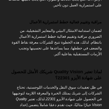
على استمرارية العمل دون تأخير.
مراقبة وتقييم فعالية خطط استمرارية الأعمال
لضمان استدامة
الامتثال البيئي
والمعايير التشغيلية، من
الضروري مراقبة وتقييم فعالية خطط استمرارية الأعمال
بانتظام. لذلك، هذه الخطوة تتيح للشركات معرفة نقاط القوة
والضعف في خططها، مما يساعدها على تحسينها وتجنب
الأزمات المستقبلية بفاعلية أكبر.
لماذا تعتبر Quality Vision شريكك الأمثل للحصول
على شهادة الأيزو 22301؟
في ظل تعقيدات سوق النقل والخدمات اللوجستية، تحتاج
الشركات إلى شريك يمتلك الخبرة والمعرفة اللازمة لتوجيهها
في الحصول على
شهادة الأيزو 22301
.لذلك، تعتبر
Quality
Vision
خيارًا مثاليًا، حيث تقدم دعمًا شاملاً يتضمن إعداد