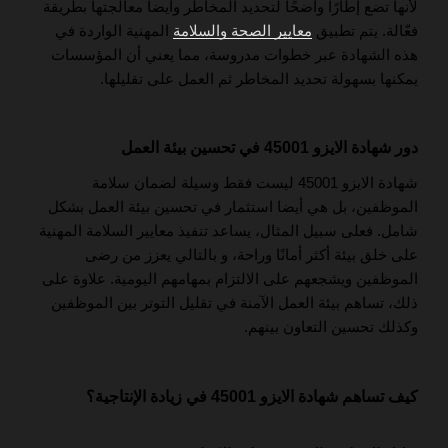
لأنها تضع إطارًا واضحًا لتحديد المخاطر وأيضا معالجتها بطريقة
فعّالة. يتم تطبيق
معايير الصحة والسلامة
المهنية الواردة في
هذه الشهادة عبر خطوات مدروسة، مما يعني أن المؤسسات
يمكنها بسهولة تحديد المخاطر ثم العمل على تقليلها.
دور شهادة الايزو 45001 في تحسين بيئة العمل
شهادة الايزو 45001 ليست فقط وسيلة لضمان سلامة
الموظفين، بل هي أيضا استثمار في تحسين بيئة العمل بشكل
شامل. فعلى سبيل المثال، يساعد تنفيذ معايير السلامة المهنية
على خلق بيئة أكثر أمانًا وراحة، و بالتالي يعزز من رضى
الموظفين ويشجعهم على الالتزام بمهامهم اليومية. علاوة على
ذلك، تساهم بيئة العمل الآمنة في تقليل التوتر بين الموظفين
وكذلك تحسين التعاون بينهم.
كيف تساهم شهادة الايزو 45001 في زيادة الإنتاجية؟