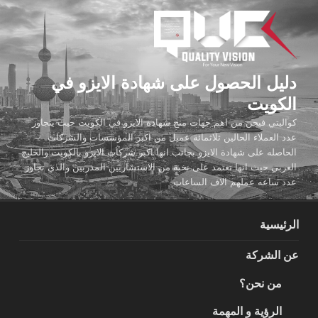
لتجاوز
لى
لمحتوى
دليل الحصول على شهادة الايزو في
الكويت
كواليتي فيجن من اهم جهات منح شهادة الايزو في الكويت حيث يتجاوز
عدد العملاء الحالين ثلاثمائة عميل من اكبر المؤسسات والشركات
الحاصله على شهادة الايزو بجانب انها اكبر شركات الايزو بالكويت والخليج
العربي حيث انها تعتمد على نخبة من الاستشاريين المدربين والذي تجاوز
عدد ساعه عملهم الاف الساعات
الرئيسية
عن الشركة
من نحن؟
الرؤية و المهمة