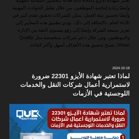
تعتبر شهادة الايزو 45001 أداة فعّالة لتحسين السلامة المهنية
وأيضًا زيادة إنتاجية الموظفين. من خلال تقليل الحوادث المهنية
وأيضًا تحسين بيئة العمل، يمكن للشركات تحقيق تقدم كبير في
الأداء العام. بالإضافة إلى ذلك، يؤدي تطبيق هذه المعايير إلى
تعزيز سمعة الشركة وأيضًا إلى رفع مستوى الثقة بين الإدارة
والموظفين. ومن خلال دعم شركات متخصصة مثل Quality
Vision، يصبح تحقيق هذه الأهداف أسهل وأكثر كفاءة.
نُشر
2024-10-18
في
لماذا تعتبر شهادة الأيزو 22301 ضرورة
لاستمرارية أعمال شركات النقل والخدمات
اللوجستية في الأزمات