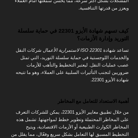
المشكلات بشكل أكثر سرعة، مما يحسن سمعتها أمام العملاء
ويعزز من قدرتها التنافسية.
كيف تسهم شهادة الأيزو 22301 في حماية سلسلة
التوريد وإدارة الأزمات؟
تساعد شهادة
ISO 22301 لاستمرارية الأعمال
شركات النقل
والخدمات اللوجستية في حماية سلسلة التوريد، التي تمثل
عصب عمليات النقل. ليعتبر التخطيط والتأهب للأزمات
ضروريين لتجنب التأثيرات السلبية على العملاء، وهو ما تتيحه
شهادة الأيزو 22301.
أهمية الاستعداد للتعامل مع المخاطر
من خلال تطبيق معايير الأيزو 22301، يمكن للشركات التعرف
على المخاطر المحتملة وتطوير خطط لمواجهتها. تشمل هذه
المخاطر الكوارث الطبيعية أو الأزمات الاقتصادية، ويتيح
التخطيط المسبق لها التعامل بشكل سريع وفعّال، مما يقلل من