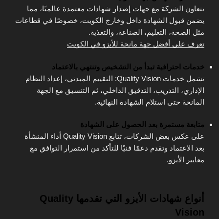
تتعاون الشركة مع جهات إصدار شهادات معتمدة عالميًا، مما
يضمن قبول الشهادة داخل وخارج الكويت، خصوصًا في قطاعات
مثل الصحة، التعليم، الصناعة، والتغذية.
تعرف على أفضل جهة مانحة للأيزو في الكويت
خدمات احترافية تبدأ من التشخيص وتنتهي بالاعتماد
تشمل خدمات Quality Vision: التقييم المبدئي، إعداد النظام
الإداري، التدريب، التدقيق الداخلي، ثم التنسيق مع الجهة
المانحة حتى استلام الشهادة النهائية.
متابعة مستمرة بعد الحصول على الشهادة
على عكس بعض الشركات، تتابع Quality Vision أداء المنشأة
بعد الاعتماد وتقدم دعمًا فنيًا للتأكد من استمرار التوافق مع
معايير الأيزو.
أنواع شهادات الأيزو التي تقدمها Quality
Vision