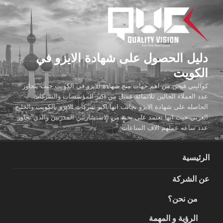
لتجاوز
لى
لمحتوى
دليل الحصول على شهادة الايزو في
الكويت
كواليتي فيجن من اهم جهات منح شهادة الايزو في الكويت حيث يتجاوز
عدد العملاء الحالين ثلاثمائة عميل من اكبر المؤسسات والشركات
الحاصله على شهادة الايزو بجانب انها اكبر شركات الايزو بالكويت والخليج
العربي حيث انها تعتمد على نخبة من الاستشاريين المدربين والذي تجاوز
عدد ساعه عملهم الاف الساعات
الرئيسية
عن الشركة
من نحن؟
الرؤية و المهمة