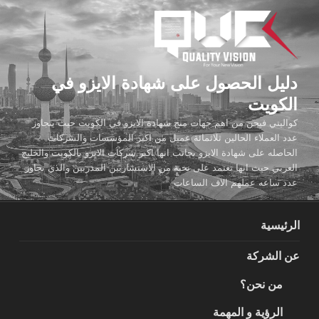
لتجاوز
لى
لمحتوى
دليل الحصول على شهادة الايزو في
الكويت
كواليتي فيجن من اهم جهات منح شهادة الايزو في الكويت حيث يتجاوز
عدد العملاء الحالين ثلاثمائة عميل من اكبر المؤسسات والشركات
الحاصله على شهادة الايزو بجانب انها اكبر شركات الايزو بالكويت والخليج
العربي حيث انها تعتمد على نخبة من الاستشاريين المدربين والذي تجاوز
عدد ساعه عملهم الاف الساعات
الرئيسية
عن الشركة
من نحن؟
الرؤية و المهمة