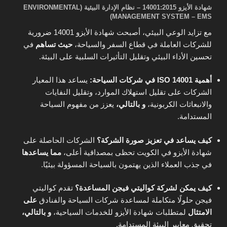
شهادة الأيزو 14001:2015 – نظام الإدارة البيئية (ENVIRONMENTAL
MANAGEMENT SYSTEM – EMS)
مع تزايد الوعي البيئي، أصبحت شهادة الأيزو 14001 ضرورية
للشركات العاملة في قطاع السفر والسياحة،
حيث تساهم
في
تحسين الأداء البيئي وتقليل التأثيرات السلبية على البيئة.
أهمية ISO 14001 في شركات السياحة:
يساعد هذا المعيار
الشركات على تقليل استهلاك الموارد، وتقليل النفايات
والانبعاثات الكربونية،
و بالتالي،
يعزز من مفهوم السياحة
المستدامة.
كيف يساعد في تعزيز صورة الشركة؟
الشركات الحاصلة على
شهادة الأيزو في الكويت تحظى بمصداقية أعلى،
مما يساعدها
في جذب العملاء الذين يهتمون بالسياحة المسؤولة بيئيًا.
كيف يمكن لشركة كواليتي فيجن المساعدة؟
تقدم كواليتي
فيجن حلولًا متكاملة لمساعدة شركات السياحة والفنادق
على
الامتثال
لمتطلبات شهادة الأيزو للخدمات السياحية،
و بالتالي،
تحقيق معايير البيئة المستدامة.