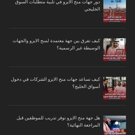
دور جهات منح الأيزو في تلبية متطلبات السوق
الخليجي
كيف تفرق بين جهة معتمدة لمنح الايزو والجهات
الوسيطة غير الرسمية؟
كيف تساعد جهات منح الايزو الشركات في دخول
أسواق الخليج؟
هل جهة منح الايزو توفر تدريب للموظفين قبل
المراجعة النهائية؟