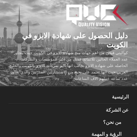
لتجاوز
لى
لمحتوى
دليل الحصول على شهادة الايزو في
الكويت
كواليتي فيجن من اهم جهات منح شهادة الايزو في الكويت حيث يتجاوز
عدد العملاء الحالين ثلاثمائة عميل من اكبر المؤسسات والشركات
الحاصله على شهادة الايزو بجانب انها اكبر شركات الايزو بالكويت والخليج
العربي حيث انها تعتمد على نخبة من الاستشاريين المدربين والذي تجاوز
عدد ساعه عملهم الاف الساعات
الرئيسية
عن الشركة
من نحن؟
الرؤية و المهمة