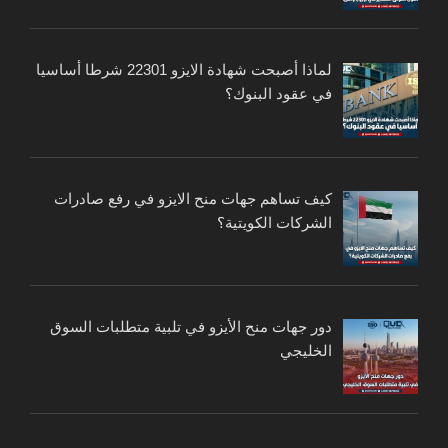
لماذا أصبحت شهادة الايزو 22301 شرطا أساسيا
في عقود البنوك؟
كيف تساهم جهات منح الايزو في رفع صادرات
الشركات الكويتية؟
دور جهات منح الأيزو في تلبية متطلبات السوق
الخليجي