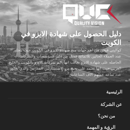
لتجاوز
لى
لمحتوى
دليل الحصول على شهادة الايزو في
الكويت
كواليتي فيجن من اهم جهات منح شهادة الايزو في الكويت حيث يتجاوز
عدد العملاء الحالين ثلاثمائة عميل من اكبر المؤسسات والشركات
الحاصله على شهادة الايزو بجانب انها اكبر شركات الايزو بالكويت والخليج
العربي حيث انها تعتمد على نخبة من الاستشاريين المدربين والذي تجاوز
عدد ساعه عملهم الاف الساعات
الرئيسية
عن الشركة
من نحن؟
الرؤية و المهمة