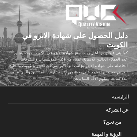
لتجاوز
لى
لمحتوى
دليل الحصول على شهادة الايزو في
الكويت
كواليتي فيجن من اهم جهات منح شهادة الايزو في الكويت حيث يتجاوز
عدد العملاء الحالين ثلاثمائة عميل من اكبر المؤسسات والشركات
الحاصله على شهادة الايزو بجانب انها اكبر شركات الايزو بالكويت والخليج
العربي حيث انها تعتمد على نخبة من الاستشاريين المدربين والذي تجاوز
عدد ساعه عملهم الاف الساعات
الرئيسية
عن الشركة
من نحن؟
الرؤية و المهمة