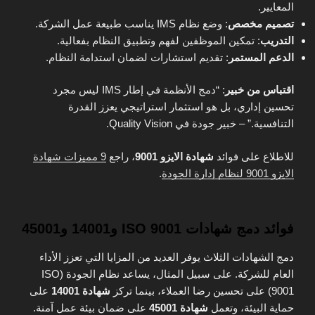
المعايير.
تصميم مخصص
: وضع نظام IMS يناسب طبيعة عمل الشركة.
التدريب
: تمكين الموظفين لفهم وتطبيق النظام بفعالية.
الدعم المستمر
: تقديم استشارات لضمان استدامة النظام.
اقتباس من خبير
: “دمج الأنظمة في إطار IMS ليس مجرد
تحسين إداري، بل هو استثمار استراتيجي يعزز القدرة
التنافسية.” – خبير جودة في Quality Vision.
للاطلاع على فوائد
شهادة الايزو 9001
، راجع
9 مميزات شهادة
الايزو 9001 لنظام إدارة الجودة
.
فوائد دمج شهادات ISO 9001 و14001 و45001
دمج الشهادات الثلاث يوفر العديد من المزايا التي تعزز الأداء
العام للشركة. على سبيل المثال، يساعد نظام الجودة (ISO
9001) على تحسين رضا العملاء، بينما تركز
شهادة 14001
على
حماية البيئة، وتعمل
شهادة 45001
على ضمان بيئة عمل آمنة.