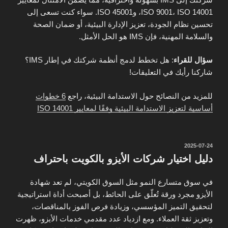
ISO 9001، ISO 14001، وISO 45001. سواء كنت تسعى إلى
تحسين نظام الجودة، تعزيز الإدارة البيئية، أو ضمان الصحة
والسلامة المهنية، فإن IMS هو الحل الأمثل.
سؤال للقراء
: هل تخطط لدمج أنظمة شركتك في إطار IMS؟
شاركنا رأيك في التعليقات!
للمزيد من النصائح حول الاستدامة البيئية، راجع
6 خطوات
أساسية لتعزيز الاستدامة البيئية وفقًا لمعايير ISO 14001
نُشر
2025-07-24
في
دليل اختيار شركات الأيزو بالكويت باحتراف
في سوق متسارع النمو مثل السوق الكويتي، لم تعد شهادة
الأيزو مجرد ورقة تُعلّق على الحائط، بل أصبحت أداة استراتيجية
لتحقيق التميز المؤسسي، وزيادة فرص الفوز بالمناقصات،
وتعزيز ثقة العملاء. ومع ازدياد عدد مقدمي خدمات الأيزو، ظهرت