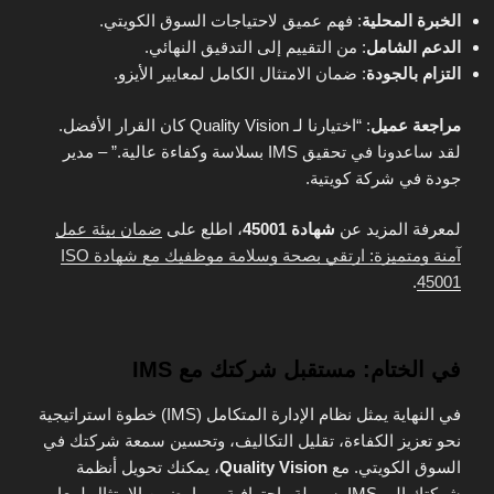
الخبرة المحلية
: فهم عميق لاحتياجات السوق الكويتي.
الدعم الشامل
: من التقييم إلى التدقيق النهائي.
التزام بالجودة
: ضمان الامتثال الكامل لمعايير الأيزو.
مراجعة عميل
: “اختيارنا لـ Quality Vision كان القرار الأفضل.
لقد ساعدونا في تحقيق IMS بسلاسة وكفاءة عالية.” – مدير
جودة في شركة كويتية.
لمعرفة المزيد عن
شهادة 45001
، اطلع على
ضمان بيئة عمل
آمنة ومتميزة: ارتقي بصحة وسلامة موظفيك مع شهادة ISO
.
45001
في الختام: مستقبل شركتك مع IMS
في النهاية يمثل نظام الإدارة المتكامل (IMS) خطوة استراتيجية
نحو تعزيز الكفاءة، تقليل التكاليف، وتحسين سمعة شركتك في
السوق الكويتي. مع
Quality Vision
، يمكنك تحويل أنظمة
شركتك إلى IMS بسهولة واحترافية، مما يضمن الامتثال لمعايير