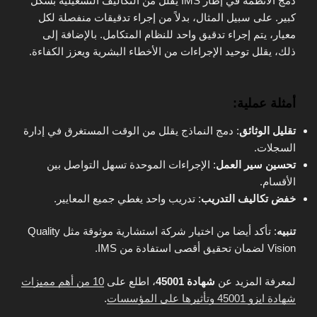
دمج الأنظمة في إطار IMS يقلل من التكاليف التشغيلية بشكل
كبير. على سبيل المثال، بدلاً من إجراء تدقيقات منفصلة لكل
معيار، يتم إجراء تدقيق واحد للنظام المتكامل. بالإضافة إلى
ذلك، يقلل توحيد الإجراءات من الأخطاء البشرية ويعزز الكفاءة.
أمثلة عملية:
تقليل الوثائق
: دمج النماذج يقلل من الوقت المستغرق في إدارة
السجلات.
تحسين سير العمل
: الإجراءات الموحدة تسهل التواصل بين
الأقسام.
خفض تكاليف التدريب
: تدريب واحد يغطي جميع المعايير.
تنبيه
: تأكد أيضا من اختيار شركة استشارية موثوقة مثل Quality
Vision لضمان تحقيق أقصى استفادة من IMS.
لمعرفة المزيد عن
شهادة 45001
، اطلع على
10 من أهم مميزات
شهادة ايزو 45001 وتأثيرها على المؤسسات
.