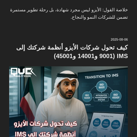
خلاصة القول: الأيزو ليس مجرد شهادة، بل رحلة تطوير مستمرة
تضمن للشركات النمو والنجاح.
نُشر
2025-08-06
في
كيف تحول شركات الأيزو أنظمة شركتك إلى
IMS (9001 و14001 و45001)