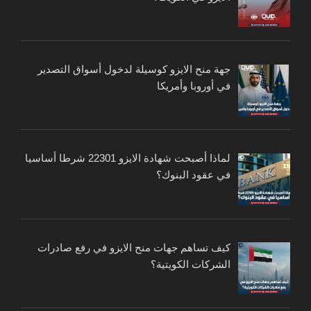
جهة منح الايزو كوسيلة لدخول أسواق التصدير
في أوروبا وأمريكا
لماذا أصبحت شهادة الايزو 22301 شرطا أساسيا
في عقود البنوك؟
كيف تساهم جهات منح الايزو في رفع صادرات
الشركات الكويتية؟