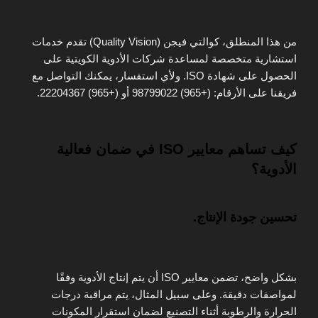
من هذا المنطلق، كوالتي فيجن (Quality Vision) تقدم خدمات
استشارية متخصصة لمساعدة شركات الأدوية الكويتية على
الحصول على شهادة ISO. ولأي استفسار، يمكنك التواصل مع
فريقنا على الأرقام: (+965) 98799022 أو (+965) 22204367.
كيف تساهم معايير ISO في ضمان فعالية
الأدوية؟
تحسين جودة الإنتاج.
بشكل واضح، تضمن معايير ISO أن يتم إنتاج الأدوية وفقًا
لمواصفات دقيقة. وعلى سبيل المثال، يتم مراقبة درجات
الحرارة والرطوبة أثناء التصنيع لضمان استقرار المكونات