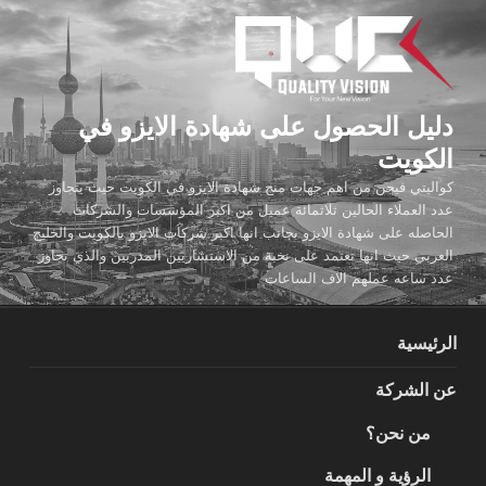
لتجاوز
لى
لمحتوى
دليل الحصول على شهادة الايزو في
الكويت
كواليتي فيجن من اهم جهات منح شهادة الايزو في الكويت حيث يتجاوز
عدد العملاء الحالين ثلاثمائة عميل من اكبر المؤسسات والشركات
الحاصله على شهادة الايزو بجانب انها اكبر شركات الايزو بالكويت والخليج
العربي حيث انها تعتمد على نخبة من الاستشاريين المدربين والذي تجاوز
عدد ساعه عملهم الاف الساعات
الرئيسية
عن الشركة
من نحن؟
الرؤية و المهمة