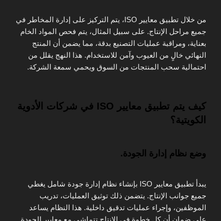
من خلال تطبيق معايير ISO، يتم التركيز على إدارة المخاطر في
جميع مراحل الإنتاج. على سبيل المثال، يتم فحص المواد الخام
بعناية، ومراقبة عمليات التصنيع بدقة، مما يضمن أن المنتج
النهائي خالٍ من العيوب وآمن للاستخدام. هذا النهج يقلل من
احتمالية سحب المنتجات من السوق ويحمي سمعة الشركة.
كيف يتم تطبيق معايير ISO في شركات الأدوية
الكويتية؟
وضع نظام إدارة الجودة.
يبدأ تطبيق معايير ISO بإنشاء نظام إدارة جودة شامل يغطي
جميع جوانب الإنتاج. يتضمن ذلك توثيق العمليات، تدريب
الموظفين، وإجراء عمليات تدقيق داخلية. هذا النظام يساعد
على ضمان أن كل خطوة في الإنتاج تتماشى مع معايير الجودة