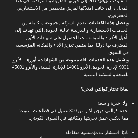
المقاولات.
ويعود ذلك إلى
خبرتها الطويلة والمتراكمة في هذا
المجال،
إلى جانب
امتلاكها لفريق متخصص من الاستشاريين
المحترفين.
وبفضل هذه الكفاءات،
تقدم الشركة مجموعة متكاملة من
الخدمات الاستشارية والتدريبية عالية الجودة،
التي تهدف إلى
تأهيل الأفراد والمؤسسات للحصول على شهادات الأيزو
المعترف بها دوليًا،
بما يضمن
تعزيز الأداء والمكانة المؤسسية
في السوق.
وتشمل هذه الخدمات باقة متنوعة من الشهادات، أبرزها:
الأيزو
9001 لإدارة الجودة، الأيزو 14001 للإدارة البيئية، والأيزو 45001
للصحة والسلامة المهنية.
لماذا تختار كوالتي فيجن؟
أولًا: خبرة واسعة
تخدم كوالتي فيجن أكثر من 300 عميل في قطاعات متنوعة،
مما يعكس عمق تجربتها ومكانتها في السوق الكويتي.
ثانيًا: استشارات مؤسسية متكاملة