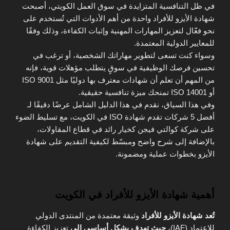
في ظل التنافسية المتزايدة في سوق العمل الكويتي، أصبحت
شهادة الأيزو للأفراد واحدة من أهم الأدوات التي تُستخدم على
نحو فعّال لتعزيز المهارات المهنية وإثبات الكفاءة، وذلك وفقًا
للمعايير الدولية المعتمدة.
وسواء كنت تسعى لتطوير مهاراتك الشخصية، أو ترغب في
تحسين فرصك الوظيفية في سوقٍ يتطلب مؤهلات قوية، فإنه
من المهم أن تعلم أن شهادات معترف بها دوليًا مثل ISO 9001
أو ISO 14001 تمنحك ميزة تنافسية حقيقية.
وفي هذا السياق، نقدم في هذا الدليل الشامل عرضًا دقيقًا لـ
أفضل 5 شركات تقدم شهادة ISO في الكويت، مع تسليط الضوء
على شركة كوالتي فيجن كخيار رائد في قطاع المقاولات،
بالإضافة إلى شرح واضح ومبسّط لكيفية التقديم على شهادة
الأيزو بخطوات عملية ومضمونة.
أهمية شهادة الأيزو للأفراد في الكويت
تُعد شهادة الأيزو للأفراد
وثيقة معتمدة من المنتدى الدولي
للاعتماد (IAF)،
حيث تهدف بشكل أساسي إلى
تعزيز الكفاءة