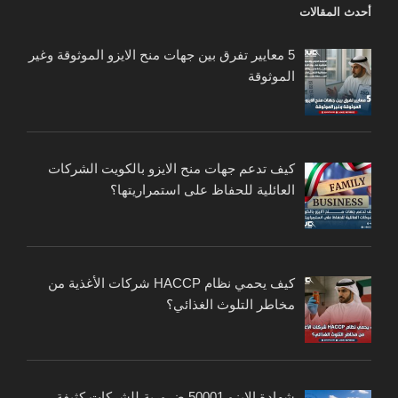
أحدث المقالات
5 معايير تفرق بين جهات منح الايزو الموثوقة وغير
الموثوقة
كيف تدعم جهات منح الايزو بالكويت الشركات
العائلية للحفاظ على استمراريتها؟
كيف يحمي نظام HACCP شركات الأغذية من
مخاطر التلوث الغذائي؟
شهادة الايزو 50001 ضرورية للشركات كثيفة