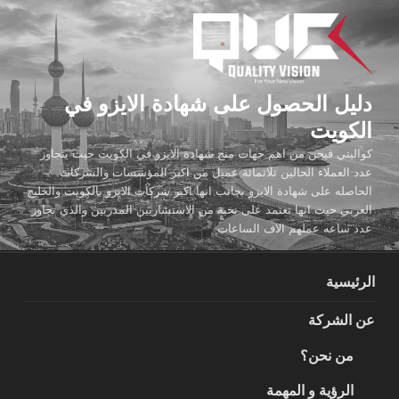
لتجاوز
لى
لمحتوى
دليل الحصول على شهادة الايزو في
الكويت
كواليتي فيجن من اهم جهات منح شهادة الايزو في الكويت حيث يتجاوز
عدد العملاء الحالين ثلاثمائة عميل من اكبر المؤسسات والشركات
الحاصله على شهادة الايزو بجانب انها اكبر شركات الايزو بالكويت والخليج
العربي حيث انها تعتمد على نخبة من الاستشاريين المدربين والذي تجاوز
عدد ساعه عملهم الاف الساعات
الرئيسية
عن الشركة
من نحن؟
الرؤية و المهمة