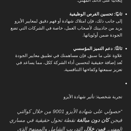
إيجابيًا على أدائك المهني.
ثانيًا: تحسين الفرص الوظيفية
إلى جانب ذلك، فإن امتلاك شهادة أو فهم دقيق لمعايير الأيزو
يزيد من جاذبيتك لأصحاب العمل، خاصة في الشركات التي تضع
الجودة ضمن أولوياتها.
ثالثًا: دعم التميز المؤسسي
علاوة على ما سبق, فإن مساهمتك في تطبيق معايير الجودة
تُعد إضافة حقيقية لتحسين أداء الشركة ككل، مما يساعد في
تعزيز سمعتها وكفاءتها التنافسية.
تجربة شخصية: تأثير شهادة الأيزو
“حصولي على شهادة الأيزو 9001 من خلال كوالتي
فيجن
كان دون مبالغة
نقطة تحول حقيقية في مساري
المهني.
فمن خلال
التدريب الشامل والممنهج الذي