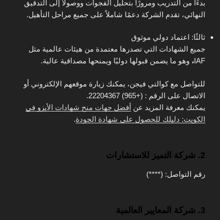
بدءًا من التدريب ومرورًا بتحليل الفجوات ووصولًا إلى التدقيق
النهائي، تقدم الشركة دعمًا شاملاً على جميع مراحل التأهيل.
ثالثًا: اعتماد دولي موثوق
جميع الشهادات التي تصدرها معتمدة من هيئات عالمية مثل
IAF
،
وهو ما يضمن قبولها دوليًا ويمنحها مصداقية عالية.
للتواصل مع كوالتي فيجن، يمكنك زيارة موقعهم الإلكتروني أو
الاتصال على الرقم : (+965) 22204367.
يمكنك معرفة المزيد عن
أفضل جهات منح شهادات الأيزو في
الكويت: دليلك للحصول على شهادة الجودة
.
2. شركة التميز للاستشارات
رقم التواصل: (****)
3. شركة المعايير العالمية