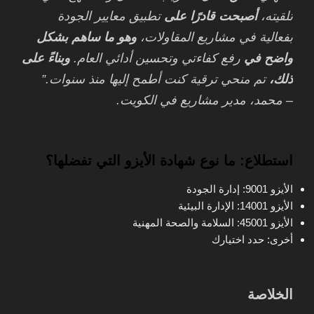
تلقيته،
أصبحت قادرًا على
تطبيق معايير الجودة
بفعالية في مشاريع المقاولات،
وهو ما ساهم بشكل
واضح في
رفع كفاءتي وتحسين أدائي العام.
وبناءً على
ذلك،
تم منحي ترقية كنت أطمح إليها منذ سنوات.”
– محمد، مدير مشاريع في الكويت.
استطلاع: ما نوع شهادة الأيزو التي تفضلها؟
الأيزو 9001: إدارة الجودة
الأيزو 14001: الإدارة البيئية
الأيزو 45001: السلامة والصحة المهنية
أخرى: حدد اختيارك
الخلاصة