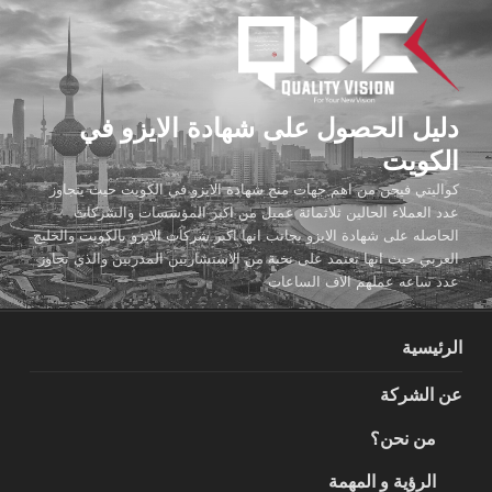
لتجاوز
لى
لمحتوى
دليل الحصول على شهادة الايزو في
الكويت
كواليتي فيجن من اهم جهات منح شهادة الايزو في الكويت حيث يتجاوز
عدد العملاء الحالين ثلاثمائة عميل من اكبر المؤسسات والشركات
الحاصله على شهادة الايزو بجانب انها اكبر شركات الايزو بالكويت والخليج
العربي حيث انها تعتمد على نخبة من الاستشاريين المدربين والذي تجاوز
عدد ساعه عملهم الاف الساعات
الرئيسية
عن الشركة
من نحن؟
الرؤية و المهمة